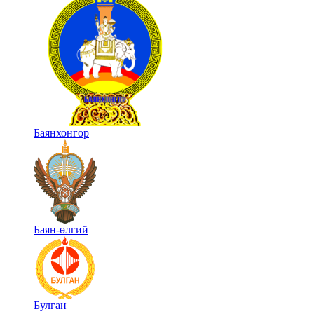
Баянхонгор
Баян-өлгий
Булган