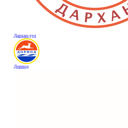
Дархан-уул
Дорнод