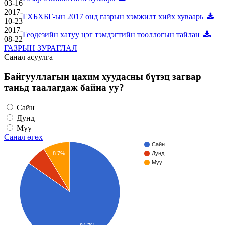
03-16
2017-
ГХБХБГ-ын 2017 онд газрын хэмжилт хийх хуваарь
10-23
2017-
Геодезийн хатуу цэг тэмдэгтийн тооллогын тайлан
08-22
ГАЗРЫН ЗУРАГЛАЛ
Санал асуулга
Байгууллагын цахим хуудасны бүтэц загвар
таньд таалагдаж байна уу?
Сайн
Дунд
Муу
Санал өгөх
Сайн
8.7%
Дунд
Муу