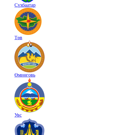
Сүхбаатар
Төв
Өмнөговь
Увс