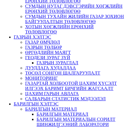
ЕРӨНХИЙ ТӨЛӨВЛӨГӨӨ
СУМДЫН НУТАГ ДЭВСГЭРИЙН ХӨГЖЛИЙН
ЕРӨНХИЙ ТӨЛӨВЛӨГӨӨ
СУМДЫН ТУХАЙН ЖИЛИЙН ГАЗАР ЗОХИОН
БАЙГУУЛАЛТЫН ТӨЛӨВЛӨГӨӨ
ХОТЫН ХӨГЖЛИЙН ЕРӨНХИЙ
ТӨЛӨВЛӨГӨӨ
ГАЗРЫН ХЭЛТЭС
ГАЗАР ӨМЧЛӨЛ
ГАЗРЫН ТӨЛБӨР
ӨРГӨДЛИЙН МАЯГТ
ГЕОДЕЗИ ЗУРАГ ЗҮЙ
ГАЗРЫН ЗУРАГЛАЛ
ДУУДЛАГА ХУДАЛДАА
ТӨСӨЛ СОНГОН ШАЛГАРУУЛАЛТ
МОНИТОРИНГ
ГАЗАРТАЙ ХОЛБООТОЙ ЦАХИМ ХҮСЭЛТ
ИЛГЭЭХ БАРИМТ БИЧГИЙН ЖАГСААЛТ
ЦАХИМ ГАРЫН АВЛАГА
САЛБАРЫН СТАТИСТИК МЭДЭЭЛЭЛ
БАРИЛГЫН ХЭЛТЭС
БАРИЛГЫН МАТЕРИАЛ
БАРИЛГЫН МАТЕРИАЛ
БАРИЛГЫН МАТЕРИАЛЫН СОРИЛТ
ШИНЖИЛГЭЭНИЙ ЛАБОРАТОРИ