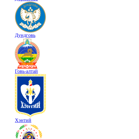
Дундговь
Говь-алтай
Хэнтий