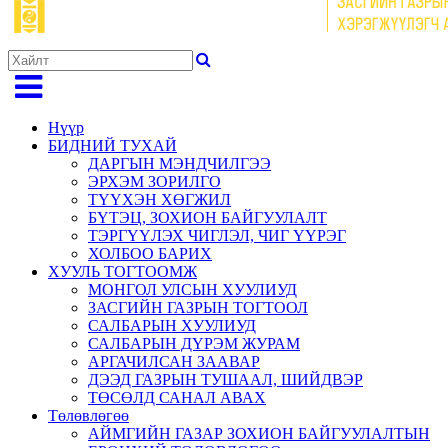
Нүүр
БИДНИЙ ТУХАЙ
ДАРГЫН МЭНДЧИЛГЭЭ
ЭРХЭМ ЗОРИЛГО
ТҮҮХЭН ХӨГЖИЛ
БҮТЭЦ, ЗОХИОН БАЙГУУЛАЛТ
ТЭРГҮҮЛЭХ ЧИГЛЭЛ, ЧИГ ҮҮРЭГ
ХОЛБОО БАРИХ
ХУУЛЬ ТОГТООМЖ
МОНГОЛ УЛСЫН ХУУЛИУД
ЗАСГИЙН ГАЗРЫН ТОГТООЛ
САЛБАРЫН ХУУЛИУД
САЛБАРЫН ДҮРЭМ ЖУРАМ
АРГАЧИЛСАН ЗААВАР
ДЭЭД ГАЗРЫН ТУШААЛ, ШИЙДВЭР
ТӨСӨЛД САНАЛ АВАХ
Төлөвлөгөө
АЙМГИЙН ГАЗАР ЗОХИОН БАЙГУУЛАЛТЫН