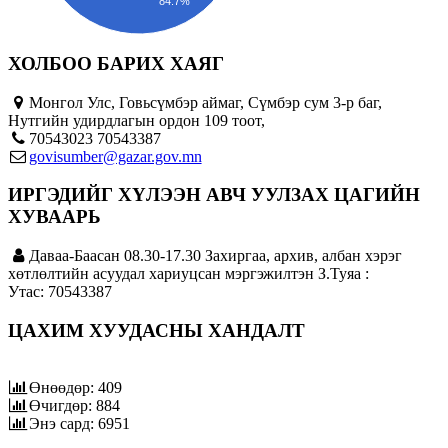
84.7%
ХОЛБОО БАРИХ ХАЯГ
Монгол Улс, Говьсүмбэр аймаг, Сүмбэр сум 3-р баг,
Нутгийн удирдлагын ордон 109 тоот,
70543023 70543387
govisumber@gazar.gov.mn
ИРГЭДИЙГ ХҮЛЭЭН АВЧ УУЛЗАХ ЦАГИЙН
ХУВААРЬ
Даваа-Баасан 08.30-17.30 Захиргаа, архив, албан хэрэг
хөтлөлтийн асуудал хариуцсан мэргэжилтэн З.Туяа :
Утас: 70543387
ЦАХИМ ХУУДАСНЫ ХАНДАЛТ
Өнөөдөр: 409
Өчигдөр: 884
Энэ сард: 6951