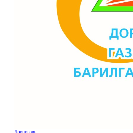
Дорноговь