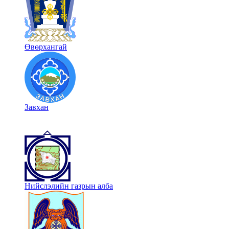
Өвөрхангай
Завхан
Нийслэлийн газрын алба