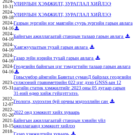
2024-
УЛИРЛЫН ХЭМЖИЛТ, ЗУРАГЛАЛ ХИЙЛЭЭ
10-31
2024-
УЛИРЛЫН ХЭМЖИЛТ, ЗУРАГЛАЛ ХИЙЛЭЭ
09-18
2024-
Газрын зургийн нэг маягийн суурь зургийн гарын авлага
04-16
2024-
Байнгын ажиллагаатай станцын талаар гарын авлага
04-16
2024-
Хаягжуулалтын тухай гарын авлага
04-16
2024-
Газар зүйн нэрийн тухай гарын авлага
04-16
2024-
Геодезийн байнгын цэг тэмдэгтийн талаар гарын авлага
04-16
Говьсүмбэр аймгийн Баянтал суманД байрлах геодезийн
2023-
сүлжээний гравиметрийн 022 цэг дээр GNSS-ын 12
05-31
цагийн статик хэмжилтийг 2023 оны 05 дугаар сарын
31-ний өдөр хийж гүйцэтгэлээ.
2022-
Геологи, хүрээлэн буй орчны мэдээллийн сан
12-07
2022-
2022 онд хэмжилт хийх хуваарь
01-26
2021-
Байнгын ажиллагаатай станцын хэвийн үйл
10-15
ажиллагаанд хэмжилт хийлээ
2018-
Газар хэмжилтийн хуваарь