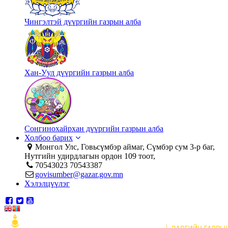
Чингэлтэй дүүргийн газрын алба
Хан-Уул дүүргийн газрын алба
Сонгинохайрхан дүүргийн газрын алба
Холбоо барих
Монгол Улс, Говьсүмбэр аймаг, Сүмбэр сум 3-р баг,
Нутгийн удирдлагын ордон 109 тоот,
70543023 70543387
govisumber@gazar.gov.mn
Хэлэлцүүлэг