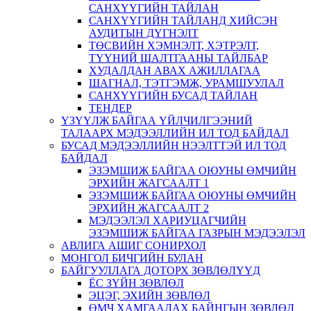
САНХҮҮГИЙН ТАЙЛАН
САНХҮҮГИЙН ТАЙЛАНД ХИЙСЭН
АУДИТЫН ДҮГНЭЛТ
ТӨСВИЙН ХЭМНЭЛТ, ХЭТРЭЛТ,
ТҮҮНИЙ ШАЛТГААНЫ ТАЙЛБАР
ХУДАЛДАН АВАХ АЖИЛЛАГАА
ШАГНАЛ, ТЭТГЭМЖ, УРАМШУУЛАЛ
САНХҮҮГИЙН БУСАД ТАЙЛАН
ТЕНДЕР
ҮЗҮҮЛЖ БАЙГАА ҮЙЛЧИЛГЭЭНИЙ
ТАЛААРХ МЭДЭЭЛЛИЙН ИЛ ТОД БАЙДАЛ
БУСАД МЭДЭЭЛЛИЙН НЭЭЛТТЭЙ ИЛ ТОД
БАЙДАЛ
ЭЗЭМШИЖ БАЙГАА ОЮУНЫ ӨМЧИЙН
ЭРХИЙН ЖАГСААЛТ 1
ЭЗЭМШИЖ БАЙГАА ОЮУНЫ ӨМЧИЙН
ЭРХИЙН ЖАГСААЛТ 2
МЭДЭЭЛЭЛ ХАРИУЦАГЧИЙН
ЭЗЭМШИЖ БАЙГАА ГАЗРЫН МЭДЭЭЛЭЛ
АВЛИГА АШИГ СОНИРХОЛ
МОНГОЛ БИЧГИЙН БУЛАН
БАЙГУУЛЛАГА ДОТОРХ ЗӨВЛӨЛҮҮД
ЁС ЗҮЙН ЗӨВЛӨЛ
ЭЦЭГ, ЭХИЙН ЗӨВЛӨЛ
ӨМЧ ХАМГААЛАХ БАЙНГЫН ЗӨВЛӨЛ