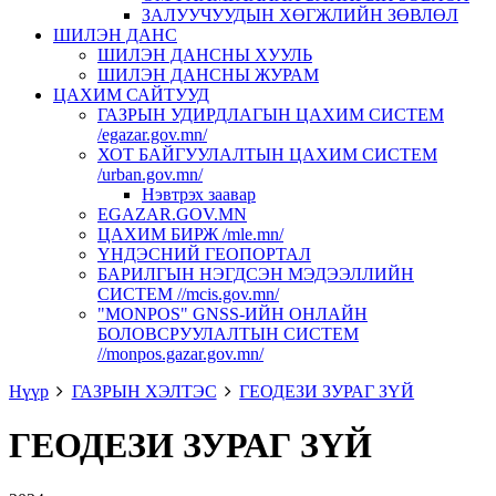
ЗАЛУУЧУУДЫН ХӨГЖЛИЙН ЗӨВЛӨЛ
ШИЛЭН ДАНС
ШИЛЭН ДАНСНЫ ХУУЛЬ
ШИЛЭН ДАНСНЫ ЖУРАМ
ЦАХИМ САЙТУУД
ГАЗРЫН УДИРДЛАГЫН ЦАХИМ СИСТЕМ
/egazar.gov.mn/
ХОТ БАЙГУУЛАЛТЫН ЦАХИМ СИСТЕМ
/urban.gov.mn/
Нэвтрэх заавар
EGAZAR.GOV.MN
ЦАХИМ БИРЖ /mle.mn/
ҮНДЭСНИЙ ГЕОПОРТАЛ
БАРИЛГЫН НЭГДСЭН МЭДЭЭЛЛИЙН
СИСТЕМ //mcis.gov.mn/
"MONPOS" GNSS-ИЙН ОНЛАЙН
БОЛОВСРУУЛАЛТЫН СИСТЕМ
//monpos.gazar.gov.mn/
Нүүр
ГАЗРЫН ХЭЛТЭС
ГЕОДЕЗИ ЗУРАГ ЗҮЙ
ГЕОДЕЗИ ЗУРАГ ЗҮЙ