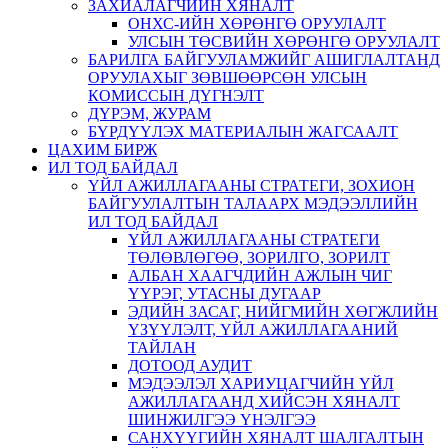
ЗАХИАЛАГЧИЙН ХЯНАЛТ
ОНХС-ИЙН ХӨРӨНГӨ ОРУУЛАЛТ
УЛСЫН ТӨСВИЙН ХӨРӨНГӨ ОРУУЛАЛТ
БАРИЛГА БАЙГУУЛАМЖИЙГ АШИГЛАЛТАНД
ОРУУЛАХЫГ ЗӨВШӨӨРСӨН УЛСЫН
КОМИССЫН ДҮГНЭЛТ
ДҮРЭМ, ЖУРАМ
БҮРДҮҮЛЭХ МАТЕРИАЛЫН ЖАГСААЛТ
ЦАХИМ БИРЖ
ИЛ ТОД БАЙДАЛ
ҮЙЛ АЖИЛЛАГААНЫ СТРАТЕГИ, ЗОХИОН
БАЙГУУЛАЛТЫН ТАЛААРХ МЭДЭЭЛЛИЙН
ИЛ ТОД БАЙДАЛ
ҮЙЛ АЖИЛЛАГААНЫ СТРАТЕГИ
ТӨЛӨВЛӨГӨӨ, ЗОРИЛГО, ЗОРИЛТ
АЛБАН ХААГЧДИЙН АЖЛЫН ЧИГ
ҮҮРЭГ, УТАСНЫ ДУГААР
ЭДИЙН ЗАСАГ, НИЙГМИЙН ХӨГЖЛИЙН
ҮЗҮҮЛЭЛТ, ҮЙЛ АЖИЛЛАГААНИЙ
ТАЙЛАН
ДОТООД АУДИТ
МЭДЭЭЛЭЛ ХАРИУЦАГЧИЙН ҮЙЛ
АЖИЛЛАГААНД ХИЙСЭН ХЯНАЛТ
ШИНЖИЛГЭЭ ҮНЭЛГЭЭ
САНХҮҮГИЙН ХЯНАЛТ ШАЛГАЛТЫН