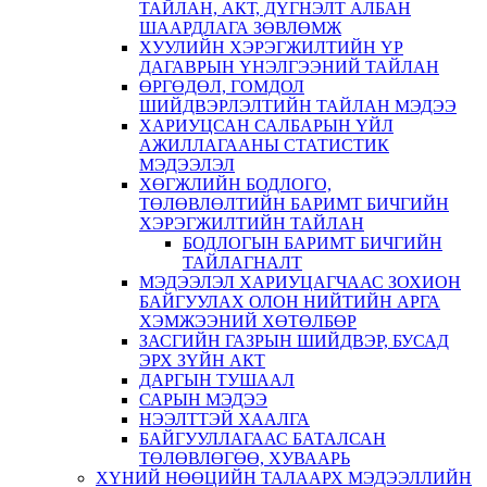
ТАЙЛАН, АКТ, ДҮГНЭЛТ АЛБАН
ШААРДЛАГА ЗӨВЛӨМЖ
ХУУЛИЙН ХЭРЭГЖИЛТИЙН ҮР
ДАГАВРЫН ҮНЭЛГЭЭНИЙ ТАЙЛАН
ӨРГӨДӨЛ, ГОМДОЛ
ШИЙДВЭРЛЭЛТИЙН ТАЙЛАН МЭДЭЭ
ХАРИУЦСАН САЛБАРЫН ҮЙЛ
АЖИЛЛАГААНЫ СТАТИСТИК
МЭДЭЭЛЭЛ
ХӨГЖЛИЙН БОДЛОГО,
ТӨЛӨВЛӨЛТИЙН БАРИМТ БИЧГИЙН
ХЭРЭГЖИЛТИЙН ТАЙЛАН
БОДЛОГЫН БАРИМТ БИЧГИЙН
ТАЙЛАГНАЛТ
МЭДЭЭЛЭЛ ХАРИУЦАГЧААС ЗОХИОН
БАЙГУУЛАХ ОЛОН НИЙТИЙН АРГА
ХЭМЖЭЭНИЙ ХӨТӨЛБӨР
ЗАСГИЙН ГАЗРЫН ШИЙДВЭР, БУСАД
ЭРХ ЗҮЙН АКТ
ДАРГЫН ТУШААЛ
САРЫН МЭДЭЭ
НЭЭЛТТЭЙ ХААЛГА
БАЙГУУЛЛАГААС БАТАЛСАН
ТӨЛӨВЛӨГӨӨ, ХУВААРЬ
ХҮНИЙ НӨӨЦИЙН ТАЛААРХ МЭДЭЭЛЛИЙН