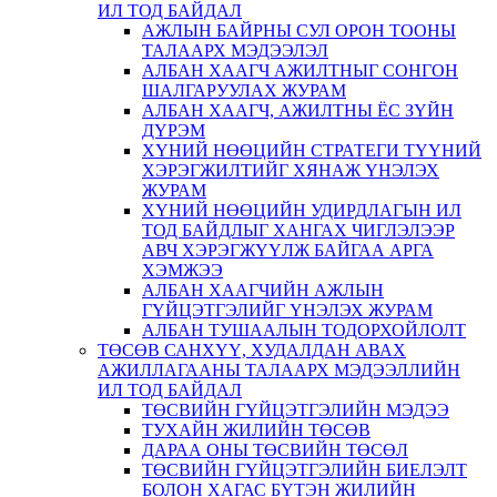
ИЛ ТОД БАЙДАЛ
АЖЛЫН БАЙРНЫ СУЛ ОРОН ТООНЫ
ТАЛААРХ МЭДЭЭЛЭЛ
АЛБАН ХААГЧ АЖИЛТНЫГ СОНГОН
ШАЛГАРУУЛАХ ЖУРАМ
АЛБАН ХААГЧ, АЖИЛТНЫ ЁС ЗҮЙН
ДҮРЭМ
ХҮНИЙ НӨӨЦИЙН СТРАТЕГИ ТҮҮНИЙ
ХЭРЭГЖИЛТИЙГ ХЯНАЖ ҮНЭЛЭХ
ЖУРАМ
ХҮНИЙ НӨӨЦИЙН УДИРДЛАГЫН ИЛ
ТОД БАЙДЛЫГ ХАНГАХ ЧИГЛЭЛЭЭР
АВЧ ХЭРЭГЖҮҮЛЖ БАЙГАА АРГА
ХЭМЖЭЭ
АЛБАН ХААГЧИЙН АЖЛЫН
ГҮЙЦЭТГЭЛИЙГ ҮНЭЛЭХ ЖУРАМ
АЛБАН ТУШААЛЫН ТОДОРХОЙЛОЛТ
ТӨСӨВ САНХҮҮ, ХУДАЛДАН АВАХ
АЖИЛЛАГААНЫ ТАЛААРХ МЭДЭЭЛЛИЙН
ИЛ ТОД БАЙДАЛ
ТӨСВИЙН ГҮЙЦЭТГЭЛИЙН МЭДЭЭ
ТУХАЙН ЖИЛИЙН ТӨСӨВ
ДАРАА ОНЫ ТӨСВИЙН ТӨСӨЛ
ТӨСВИЙН ГҮЙЦЭТГЭЛИЙН БИЕЛЭЛТ
БОЛОН ХАГАС БҮТЭН ЖИЛИЙН