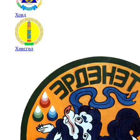
Ховд
Хөвсгөл