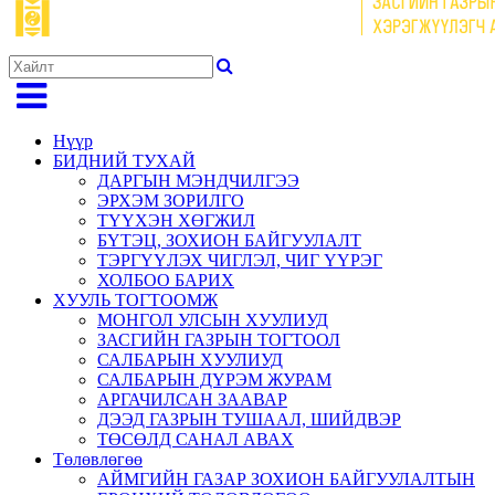
Нүүр
БИДНИЙ ТУХАЙ
ДАРГЫН МЭНДЧИЛГЭЭ
ЭРХЭМ ЗОРИЛГО
ТҮҮХЭН ХӨГЖИЛ
БҮТЭЦ, ЗОХИОН БАЙГУУЛАЛТ
ТЭРГҮҮЛЭХ ЧИГЛЭЛ, ЧИГ ҮҮРЭГ
ХОЛБОО БАРИХ
ХУУЛЬ ТОГТООМЖ
МОНГОЛ УЛСЫН ХУУЛИУД
ЗАСГИЙН ГАЗРЫН ТОГТООЛ
САЛБАРЫН ХУУЛИУД
САЛБАРЫН ДҮРЭМ ЖУРАМ
АРГАЧИЛСАН ЗААВАР
ДЭЭД ГАЗРЫН ТУШААЛ, ШИЙДВЭР
ТӨСӨЛД САНАЛ АВАХ
Төлөвлөгөө
АЙМГИЙН ГАЗАР ЗОХИОН БАЙГУУЛАЛТЫН