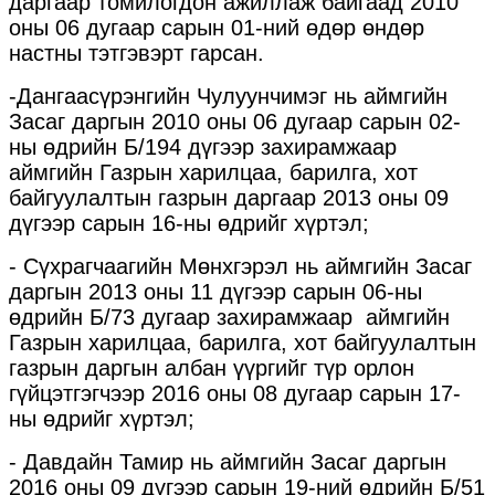
даргаар томилогдон ажиллаж байгаад 2010
оны 06 дугаар сарын 01-ний өдөр өндөр
настны тэтгэвэрт гарсан.
-Дангаасүрэнгийн Чулуунчимэг нь аймгийн
Засаг даргын 2010 оны 06 дугаар сарын 02-
ны өдрийн Б/194 дүгээр захирамжаар
аймгийн Газрын харилцаа, барилга, хот
байгуулалтын газрын даргаар 2013 оны 09
дүгээр сарын 16-ны өдрийг хүртэл;
- Сүхрагчаагийн Мөнхгэрэл нь аймгийн Засаг
даргын 2013 оны 11 дүгээр сарын 06-ны
өдрийн Б/73 дугаар захирамжаар аймгийн
Газрын харилцаа, барилга, хот байгуулалтын
газрын даргын албан үүргийг түр орлон
гүйцэтгэгчээр 2016 оны 08 дугаар сарын 17-
ны өдрийг хүртэл;
- Давдайн Тамир нь аймгийн Засаг даргын
2016 оны 09 дүгээр сарын 19-ний өдрийн Б/51