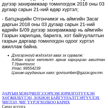
дүгээр захирамжаар томилогдож 2018 оны 03
дугаар сарын 21-ний өдөр хүртэл;
- Батцэндийн Отгончимэг нь аймгийн Засаг
даргын 2018 оны 03 дугаар сарын 21-ний
өдрийн Б/09 дүгээр захирамжаар нь аймгийн
Газрын харилцаа, барилга, хот байгуулалтын
газрын даргаар томилогдон одоог хүртэл
ажиллаж байна.
Дэлгэрэнгүй мэдээлэл авах эх сурвалж:
Албан хэрэг хөтлөлт архив хариуцсан ажилтан
Т.Урантогос
Утас: 99554239
Цахим шуудангын хаяг:
govisumber@gazar.gov.mn
ДАРГЫН МЭНДЧИЛГЭЭ
ЭРХЭМ ЗОРИЛГО
ТҮҮХЭН
ХӨГЖИЛ
БҮТЭЦ, ЗОХИОН БАЙГУУЛАЛТ
ТЭРГҮҮЛЭХ
ЧИГЛЭЛ, ЧИГ ҮҮРЭГ
ХОЛБОО БАРИХ
Санал асуулга