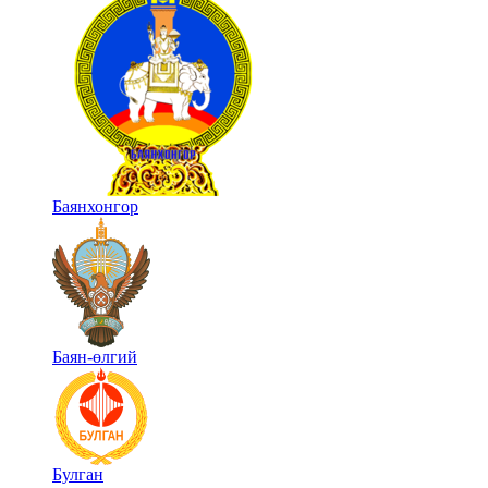
Баянхонгор
Баян-өлгий
Булган