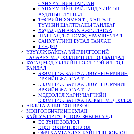
САНХҮҮГИЙН ТАЙЛАН
САНХҮҮГИЙН ТАЙЛАНД ХИЙСЭН
АУДИТЫН ДҮГНЭЛТ
ТӨСВИЙН ХЭМНЭЛТ, ХЭТРЭЛТ,
ТҮҮНИЙ ШАЛТГААНЫ ТАЙЛБАР
ХУДАЛДАН АВАХ АЖИЛЛАГАА
ШАГНАЛ, ТЭТГЭМЖ, УРАМШУУЛАЛ
САНХҮҮГИЙН БУСАД ТАЙЛАН
ТЕНДЕР
ҮЗҮҮЛЖ БАЙГАА ҮЙЛЧИЛГЭЭНИЙ
ТАЛААРХ МЭДЭЭЛЛИЙН ИЛ ТОД БАЙДАЛ
БУСАД МЭДЭЭЛЛИЙН НЭЭЛТТЭЙ ИЛ ТОД
БАЙДАЛ
ЭЗЭМШИЖ БАЙГАА ОЮУНЫ ӨМЧИЙН
ЭРХИЙН ЖАГСААЛТ 1
ЭЗЭМШИЖ БАЙГАА ОЮУНЫ ӨМЧИЙН
ЭРХИЙН ЖАГСААЛТ 2
МЭДЭЭЛЭЛ ХАРИУЦАГЧИЙН
ЭЗЭМШИЖ БАЙГАА ГАЗРЫН МЭДЭЭЛЭЛ
АВЛИГА АШИГ СОНИРХОЛ
МОНГОЛ БИЧГИЙН БУЛАН
БАЙГУУЛЛАГА ДОТОРХ ЗӨВЛӨЛҮҮД
ЁС ЗҮЙН ЗӨВЛӨЛ
ЭЦЭГ, ЭХИЙН ЗӨВЛӨЛ
ӨМЧ ХАМГААЛАХ БАЙНГЫН ЗӨВЛӨЛ