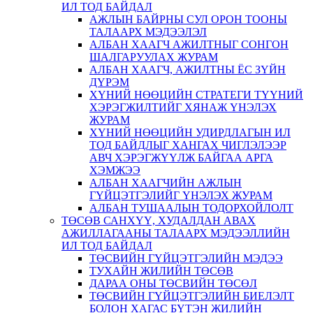
ИЛ ТОД БАЙДАЛ
АЖЛЫН БАЙРНЫ СУЛ ОРОН ТООНЫ
ТАЛААРХ МЭДЭЭЛЭЛ
АЛБАН ХААГЧ АЖИЛТНЫГ СОНГОН
ШАЛГАРУУЛАХ ЖУРАМ
АЛБАН ХААГЧ, АЖИЛТНЫ ЁС ЗҮЙН
ДҮРЭМ
ХҮНИЙ НӨӨЦИЙН СТРАТЕГИ ТҮҮНИЙ
ХЭРЭГЖИЛТИЙГ ХЯНАЖ ҮНЭЛЭХ
ЖУРАМ
ХҮНИЙ НӨӨЦИЙН УДИРДЛАГЫН ИЛ
ТОД БАЙДЛЫГ ХАНГАХ ЧИГЛЭЛЭЭР
АВЧ ХЭРЭГЖҮҮЛЖ БАЙГАА АРГА
ХЭМЖЭЭ
АЛБАН ХААГЧИЙН АЖЛЫН
ГҮЙЦЭТГЭЛИЙГ ҮНЭЛЭХ ЖУРАМ
АЛБАН ТУШААЛЫН ТОДОРХОЙЛОЛТ
ТӨСӨВ САНХҮҮ, ХУДАЛДАН АВАХ
АЖИЛЛАГААНЫ ТАЛААРХ МЭДЭЭЛЛИЙН
ИЛ ТОД БАЙДАЛ
ТӨСВИЙН ГҮЙЦЭТГЭЛИЙН МЭДЭЭ
ТУХАЙН ЖИЛИЙН ТӨСӨВ
ДАРАА ОНЫ ТӨСВИЙН ТӨСӨЛ
ТӨСВИЙН ГҮЙЦЭТГЭЛИЙН БИЕЛЭЛТ
БОЛОН ХАГАС БҮТЭН ЖИЛИЙН