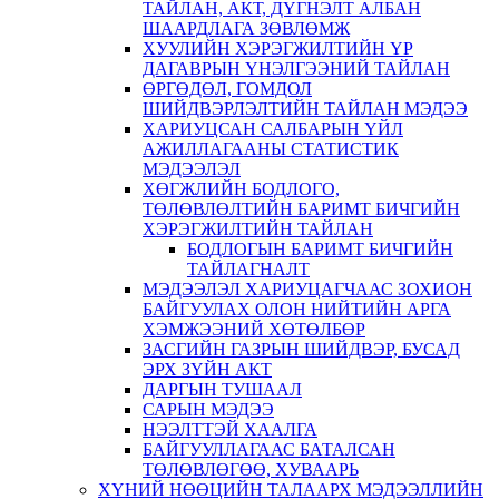
ТАЙЛАН, АКТ, ДҮГНЭЛТ АЛБАН
ШААРДЛАГА ЗӨВЛӨМЖ
ХУУЛИЙН ХЭРЭГЖИЛТИЙН ҮР
ДАГАВРЫН ҮНЭЛГЭЭНИЙ ТАЙЛАН
ӨРГӨДӨЛ, ГОМДОЛ
ШИЙДВЭРЛЭЛТИЙН ТАЙЛАН МЭДЭЭ
ХАРИУЦСАН САЛБАРЫН ҮЙЛ
АЖИЛЛАГААНЫ СТАТИСТИК
МЭДЭЭЛЭЛ
ХӨГЖЛИЙН БОДЛОГО,
ТӨЛӨВЛӨЛТИЙН БАРИМТ БИЧГИЙН
ХЭРЭГЖИЛТИЙН ТАЙЛАН
БОДЛОГЫН БАРИМТ БИЧГИЙН
ТАЙЛАГНАЛТ
МЭДЭЭЛЭЛ ХАРИУЦАГЧААС ЗОХИОН
БАЙГУУЛАХ ОЛОН НИЙТИЙН АРГА
ХЭМЖЭЭНИЙ ХӨТӨЛБӨР
ЗАСГИЙН ГАЗРЫН ШИЙДВЭР, БУСАД
ЭРХ ЗҮЙН АКТ
ДАРГЫН ТУШААЛ
САРЫН МЭДЭЭ
НЭЭЛТТЭЙ ХААЛГА
БАЙГУУЛЛАГААС БАТАЛСАН
ТӨЛӨВЛӨГӨӨ, ХУВААРЬ
ХҮНИЙ НӨӨЦИЙН ТАЛААРХ МЭДЭЭЛЛИЙН