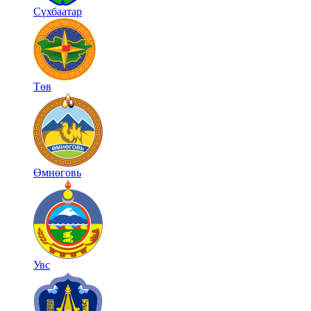
Сүхбаатар
Төв
Өмнөговь
Увс