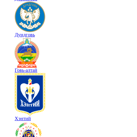
Дундговь
Говь-алтай
Хэнтий