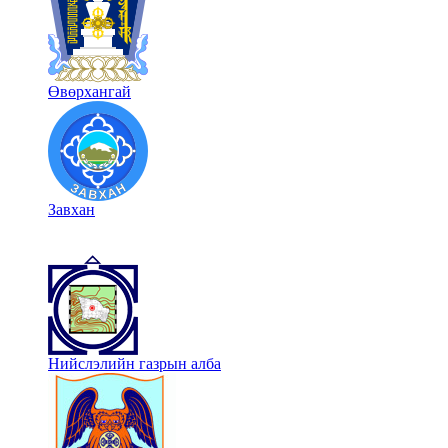
Өвөрхангай
Завхан
Нийслэлийн газрын алба