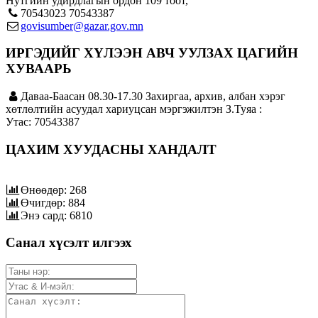
Нутгийн удирдлагын ордон 109 тоот,
70543023 70543387
govisumber@gazar.gov.mn
ИРГЭДИЙГ ХҮЛЭЭН АВЧ УУЛЗАХ ЦАГИЙН
ХУВААРЬ
Даваа-Баасан 08.30-17.30 Захиргаа, архив, албан хэрэг
хөтлөлтийн асуудал хариуцсан мэргэжилтэн З.Туяа :
Утас: 70543387
ЦАХИМ ХУУДАСНЫ ХАНДАЛТ
Өнөөдөр: 268
Өчигдөр: 884
Энэ сард: 6810
Санал хүсэлт илгээх