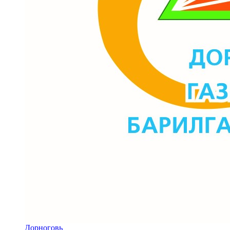
Дорноговь