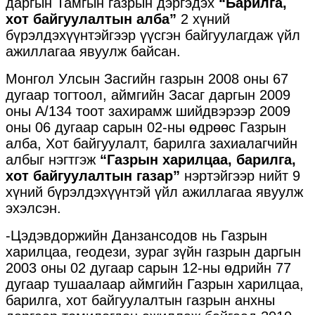
даргын Тамгын газрын дэргэдэх
“Барилга,
хот
байгуулалтын алба”
2 хүний
бүрэлдэхүүнтэйгээр үүсгэн байгуулагдаж үйл
ажиллагаа явуулж байсан.
Монгол Улсын Засгийн газрын 2008 оны 67
дугаар тогтоол, аймгийн Засаг даргын 2009
оны А/134 тоот захирамж шийдвэрээр 2009
оны 06 дугаар сарын 02-ны өдрөөс Газрын
алба, Хот байгуулалт, барилга захиалагчийн
албыг нэгтгэж
“Газрын харилцаа, барилга,
хот байгуулалтын газар”
нэртэйгээр нийт 9
хүний бүрэлдэхүүнтэй үйл ажиллагаа явуулж
эхэлсэн.
-Цэдэвдоржийн Данзансодов нь Газрын
харилцаа, геодези, зураг зүйн газрын даргын
2003 оны 02 дугаар сарын 12-ны өдрийн 77
дугаар тушаалаар аймгийн Газрын харилцаа,
барилга, хот байгуулалтын газрын анхны