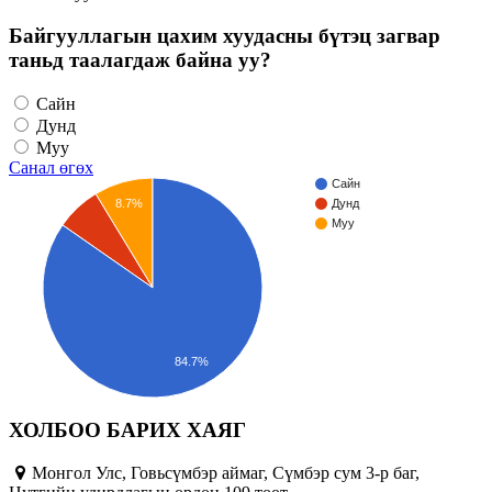
Байгууллагын цахим хуудасны бүтэц загвар
таньд таалагдаж байна уу?
Сайн
Дунд
Муу
Санал өгөх
Сайн
8.7%
Дунд
Муу
84.7%
ХОЛБОО БАРИХ ХАЯГ
Монгол Улс, Говьсүмбэр аймаг, Сүмбэр сум 3-р баг,