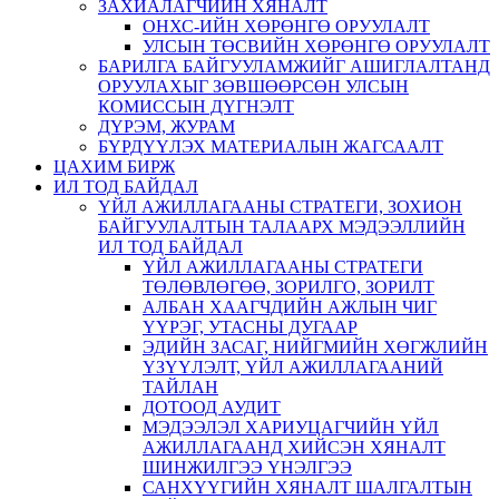
ЗАХИАЛАГЧИЙН ХЯНАЛТ
ОНХС-ИЙН ХӨРӨНГӨ ОРУУЛАЛТ
УЛСЫН ТӨСВИЙН ХӨРӨНГӨ ОРУУЛАЛТ
БАРИЛГА БАЙГУУЛАМЖИЙГ АШИГЛАЛТАНД
ОРУУЛАХЫГ ЗӨВШӨӨРСӨН УЛСЫН
КОМИССЫН ДҮГНЭЛТ
ДҮРЭМ, ЖУРАМ
БҮРДҮҮЛЭХ МАТЕРИАЛЫН ЖАГСААЛТ
ЦАХИМ БИРЖ
ИЛ ТОД БАЙДАЛ
ҮЙЛ АЖИЛЛАГААНЫ СТРАТЕГИ, ЗОХИОН
БАЙГУУЛАЛТЫН ТАЛААРХ МЭДЭЭЛЛИЙН
ИЛ ТОД БАЙДАЛ
ҮЙЛ АЖИЛЛАГААНЫ СТРАТЕГИ
ТӨЛӨВЛӨГӨӨ, ЗОРИЛГО, ЗОРИЛТ
АЛБАН ХААГЧДИЙН АЖЛЫН ЧИГ
ҮҮРЭГ, УТАСНЫ ДУГААР
ЭДИЙН ЗАСАГ, НИЙГМИЙН ХӨГЖЛИЙН
ҮЗҮҮЛЭЛТ, ҮЙЛ АЖИЛЛАГААНИЙ
ТАЙЛАН
ДОТООД АУДИТ
МЭДЭЭЛЭЛ ХАРИУЦАГЧИЙН ҮЙЛ
АЖИЛЛАГААНД ХИЙСЭН ХЯНАЛТ
ШИНЖИЛГЭЭ ҮНЭЛГЭЭ
САНХҮҮГИЙН ХЯНАЛТ ШАЛГАЛТЫН