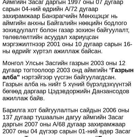
Аймгийн Засаг даргын 1997 оны 07 дугаар
сарын 04-ний өдрийн А/72 дугаар
захирамжаар Банзрагчийн Мөнхцэцэг нь
аймгийн анхны Байгалийн нөөцийн бодлого
зохицуулалт болон газар зохион байгуулалт,
төлөвлөлтийн асуудал хариуцсан
мэргэжилтнээр 2001 оны 10 дугаар сарын 16-
ны өдрийг хүртэл ажиллаж байсан.
Монгол Улсын Засгийн газрын 2003 оны 12
дугаар тогтоолоор 2003 онд аймгийн “
Газрын
алба”
нэртэйгээр үүсгэн байгуулагдсан.
Газрын алба нь нийт 5 хүний бүрэлдэхүүнтэй
бөгөөд даргаар Цэдэвдоржийн Данзансодов
ажиллаж байв.
Барилга хот байгуулалтын сайдын 2006 оны
137 дугаар тушаалын дагуу аймгийн Засаг
даргын 2007 оны А/68 дугаар захирамжаар
2007 оны 04 дүгээр сарын 01-ний өдөр Засаг