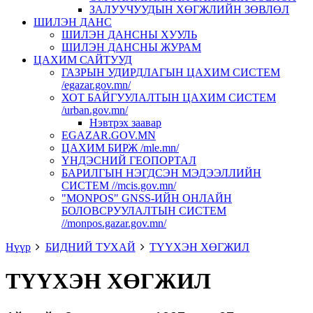
ЗАЛУУЧУУДЫН ХӨГЖЛИЙН ЗӨВЛӨЛ
ШИЛЭН ДАНС
ШИЛЭН ДАНСНЫ ХУУЛЬ
ШИЛЭН ДАНСНЫ ЖУРАМ
ЦАХИМ САЙТУУД
ГАЗРЫН УДИРДЛАГЫН ЦАХИМ СИСТЕМ
/egazar.gov.mn/
ХОТ БАЙГУУЛАЛТЫН ЦАХИМ СИСТЕМ
/urban.gov.mn/
Нэвтрэх заавар
EGAZAR.GOV.MN
ЦАХИМ БИРЖ /mle.mn/
ҮНДЭСНИЙ ГЕОПОРТАЛ
БАРИЛГЫН НЭГДСЭН МЭДЭЭЛЛИЙН
СИСТЕМ //mcis.gov.mn/
"MONPOS" GNSS-ИЙН ОНЛАЙН
БОЛОВСРУУЛАЛТЫН СИСТЕМ
//monpos.gazar.gov.mn/
Нүүр
БИДНИЙ ТУХАЙ
ТҮҮХЭН ХӨГЖИЛ
ТҮҮХЭН ХӨГЖИЛ