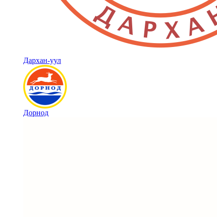
Дархан-уул
Дорнод