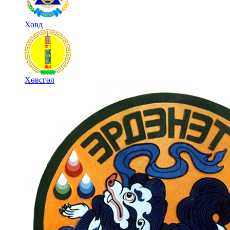
Ховд
Хөвсгөл