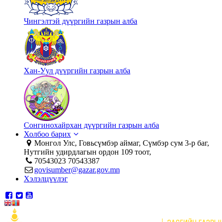
Чингэлтэй дүүргийн газрын алба
Хан-Уул дүүргийн газрын алба
Сонгинохайрхан дүүргийн газрын алба
Холбоо барих
Монгол Улс, Говьсүмбэр аймаг, Сүмбэр сум 3-р баг,
Нутгийн удирдлагын ордон 109 тоот,
70543023 70543387
govisumber@gazar.gov.mn
Хэлэлцүүлэг