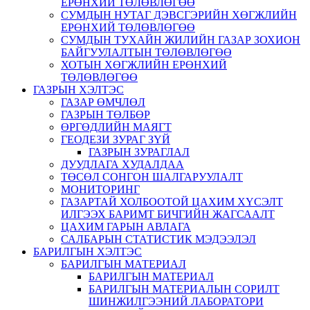
ЕРӨНХИЙ ТӨЛӨВЛӨГӨӨ
СУМДЫН НУТАГ ДЭВСГЭРИЙН ХӨГЖЛИЙН
ЕРӨНХИЙ ТӨЛӨВЛӨГӨӨ
СУМДЫН ТУХАЙН ЖИЛИЙН ГАЗАР ЗОХИОН
БАЙГУУЛАЛТЫН ТӨЛӨВЛӨГӨӨ
ХОТЫН ХӨГЖЛИЙН ЕРӨНХИЙ
ТӨЛӨВЛӨГӨӨ
ГАЗРЫН ХЭЛТЭС
ГАЗАР ӨМЧЛӨЛ
ГАЗРЫН ТӨЛБӨР
ӨРГӨДЛИЙН МАЯГТ
ГЕОДЕЗИ ЗУРАГ ЗҮЙ
ГАЗРЫН ЗУРАГЛАЛ
ДУУДЛАГА ХУДАЛДАА
ТӨСӨЛ СОНГОН ШАЛГАРУУЛАЛТ
МОНИТОРИНГ
ГАЗАРТАЙ ХОЛБООТОЙ ЦАХИМ ХҮСЭЛТ
ИЛГЭЭХ БАРИМТ БИЧГИЙН ЖАГСААЛТ
ЦАХИМ ГАРЫН АВЛАГА
САЛБАРЫН СТАТИСТИК МЭДЭЭЛЭЛ
БАРИЛГЫН ХЭЛТЭС
БАРИЛГЫН МАТЕРИАЛ
БАРИЛГЫН МАТЕРИАЛ
БАРИЛГЫН МАТЕРИАЛЫН СОРИЛТ
ШИНЖИЛГЭЭНИЙ ЛАБОРАТОРИ