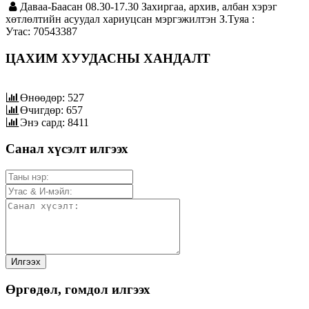
Даваа-Баасан 08.30-17.30 Захиргаа, архив, албан хэрэг
хөтлөлтийн асуудал хариуцсан мэргэжилтэн З.Туяа :
Утас: 70543387
ЦАХИМ ХУУДАСНЫ ХАНДАЛТ
Өнөөдөр: 527
Өчигдөр: 657
Энэ сард: 8411
Санал хүсэлт илгээх
Өргөдөл, гомдол илгээх