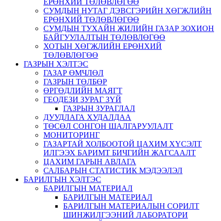
ЕРӨНХИЙ ТӨЛӨВЛӨГӨӨ
СУМДЫН НУТАГ ДЭВСГЭРИЙН ХӨГЖЛИЙН
ЕРӨНХИЙ ТӨЛӨВЛӨГӨӨ
СУМДЫН ТУХАЙН ЖИЛИЙН ГАЗАР ЗОХИОН
БАЙГУУЛАЛТЫН ТӨЛӨВЛӨГӨӨ
ХОТЫН ХӨГЖЛИЙН ЕРӨНХИЙ
ТӨЛӨВЛӨГӨӨ
ГАЗРЫН ХЭЛТЭС
ГАЗАР ӨМЧЛӨЛ
ГАЗРЫН ТӨЛБӨР
ӨРГӨДЛИЙН МАЯГТ
ГЕОДЕЗИ ЗУРАГ ЗҮЙ
ГАЗРЫН ЗУРАГЛАЛ
ДУУДЛАГА ХУДАЛДАА
ТӨСӨЛ СОНГОН ШАЛГАРУУЛАЛТ
МОНИТОРИНГ
ГАЗАРТАЙ ХОЛБООТОЙ ЦАХИМ ХҮСЭЛТ
ИЛГЭЭХ БАРИМТ БИЧГИЙН ЖАГСААЛТ
ЦАХИМ ГАРЫН АВЛАГА
САЛБАРЫН СТАТИСТИК МЭДЭЭЛЭЛ
БАРИЛГЫН ХЭЛТЭС
БАРИЛГЫН МАТЕРИАЛ
БАРИЛГЫН МАТЕРИАЛ
БАРИЛГЫН МАТЕРИАЛЫН СОРИЛТ
ШИНЖИЛГЭЭНИЙ ЛАБОРАТОРИ