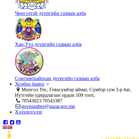
Чингэлтэй дүүргийн газрын алба
Хан-Уул дүүргийн газрын алба
Сонгинохайрхан дүүргийн газрын алба
Холбоо барих
Монгол Улс, Говьсүмбэр аймаг, Сүмбэр сум 3-р баг,
Нутгийн удирдлагын ордон 109 тоот,
70543023 70543387
govisumber@gazar.gov.mn
Хэлэлцүүлэг