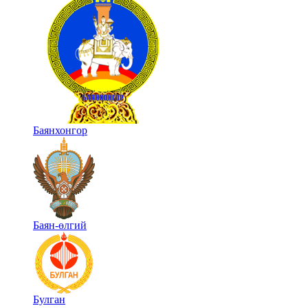
Баянхонгор
Баян-өлгий
Булган