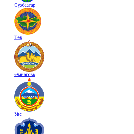
Сүхбаатар
Төв
Өмнөговь
Увс