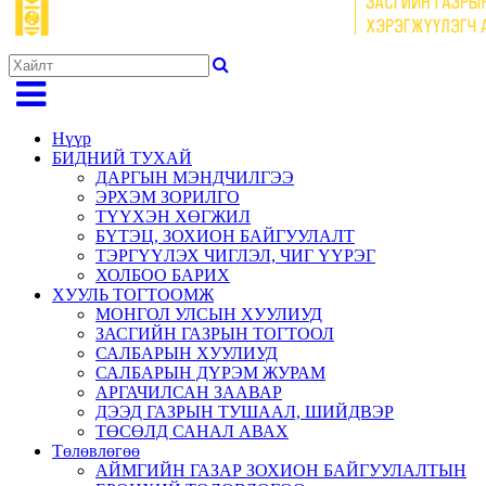
Нүүр
БИДНИЙ ТУХАЙ
ДАРГЫН МЭНДЧИЛГЭЭ
ЭРХЭМ ЗОРИЛГО
ТҮҮХЭН ХӨГЖИЛ
БҮТЭЦ, ЗОХИОН БАЙГУУЛАЛТ
ТЭРГҮҮЛЭХ ЧИГЛЭЛ, ЧИГ ҮҮРЭГ
ХОЛБОО БАРИХ
ХУУЛЬ ТОГТООМЖ
МОНГОЛ УЛСЫН ХУУЛИУД
ЗАСГИЙН ГАЗРЫН ТОГТООЛ
САЛБАРЫН ХУУЛИУД
САЛБАРЫН ДҮРЭМ ЖУРАМ
АРГАЧИЛСАН ЗААВАР
ДЭЭД ГАЗРЫН ТУШААЛ, ШИЙДВЭР
ТӨСӨЛД САНАЛ АВАХ
Төлөвлөгөө
АЙМГИЙН ГАЗАР ЗОХИОН БАЙГУУЛАЛТЫН