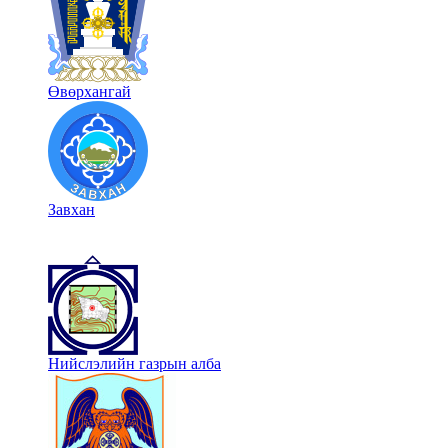
Өвөрхангай
Завхан
Нийслэлийн газрын алба