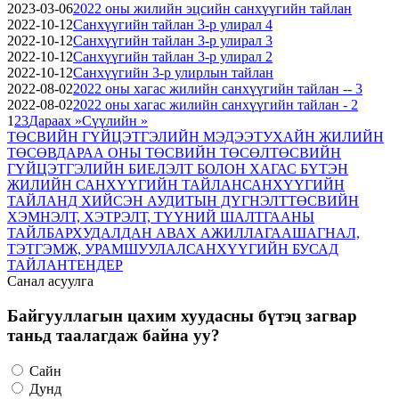
2023-03-06
2022 оны жилийн эцсийн санхүүгийн тайлан
2022-10-12
Санхүүгийн тайлан 3-р улирал 4
2022-10-12
Санхүүгийн тайлан 3-р улирал 3
2022-10-12
Санхүүгийн тайлан 3-р улирал 2
2022-10-12
Санхүүгийн 3-р улирлын тайлан
2022-08-02
2022 оны хагас жилийн санхүүгийн тайлан -- 3
2022-08-02
2022 оны хагас жилийн санхүүгийн тайлан - 2
1
2
3
Дараах »
Сүүлийн »
ТӨСВИЙН ГҮЙЦЭТГЭЛИЙН МЭДЭЭ
ТУХАЙН ЖИЛИЙН
ТӨСӨВ
ДАРАА ОНЫ ТӨСВИЙН ТӨСӨЛ
ТӨСВИЙН
ГҮЙЦЭТГЭЛИЙН БИЕЛЭЛТ БОЛОН ХАГАС БҮТЭН
ЖИЛИЙН САНХҮҮГИЙН ТАЙЛАН
САНХҮҮГИЙН
ТАЙЛАНД ХИЙСЭН АУДИТЫН ДҮГНЭЛТ
ТӨСВИЙН
ХЭМНЭЛТ, ХЭТРЭЛТ, ТҮҮНИЙ ШАЛТГААНЫ
ТАЙЛБАР
ХУДАЛДАН АВАХ АЖИЛЛАГАА
ШАГНАЛ,
ТЭТГЭМЖ, УРАМШУУЛАЛ
САНХҮҮГИЙН БУСАД
ТАЙЛАН
ТЕНДЕР
Санал асуулга
Байгууллагын цахим хуудасны бүтэц загвар
таньд таалагдаж байна уу?
Сайн
Дунд