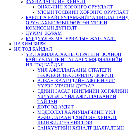
ЗАХИАЛАГЧИЙН ХЯНАЛТ
ОНХС-ИЙН ХӨРӨНГӨ ОРУУЛАЛТ
УЛСЫН ТӨСВИЙН ХӨРӨНГӨ ОРУУЛАЛТ
БАРИЛГА БАЙГУУЛАМЖИЙГ АШИГЛАЛТАНД
ОРУУЛАХЫГ ЗӨВШӨӨРСӨН УЛСЫН
КОМИССЫН ДҮГНЭЛТ
ДҮРЭМ, ЖУРАМ
БҮРДҮҮЛЭХ МАТЕРИАЛЫН ЖАГСААЛТ
ЦАХИМ БИРЖ
ИЛ ТОД БАЙДАЛ
ҮЙЛ АЖИЛЛАГААНЫ СТРАТЕГИ, ЗОХИОН
БАЙГУУЛАЛТЫН ТАЛААРХ МЭДЭЭЛЛИЙН
ИЛ ТОД БАЙДАЛ
ҮЙЛ АЖИЛЛАГААНЫ СТРАТЕГИ
ТӨЛӨВЛӨГӨӨ, ЗОРИЛГО, ЗОРИЛТ
АЛБАН ХААГЧДИЙН АЖЛЫН ЧИГ
ҮҮРЭГ, УТАСНЫ ДУГААР
ЭДИЙН ЗАСАГ, НИЙГМИЙН ХӨГЖЛИЙН
ҮЗҮҮЛЭЛТ, ҮЙЛ АЖИЛЛАГААНИЙ
ТАЙЛАН
ДОТООД АУДИТ
МЭДЭЭЛЭЛ ХАРИУЦАГЧИЙН ҮЙЛ
АЖИЛЛАГААНД ХИЙСЭН ХЯНАЛТ
ШИНЖИЛГЭЭ ҮНЭЛГЭЭ
САНХҮҮГИЙН ХЯНАЛТ ШАЛГАЛТЫН