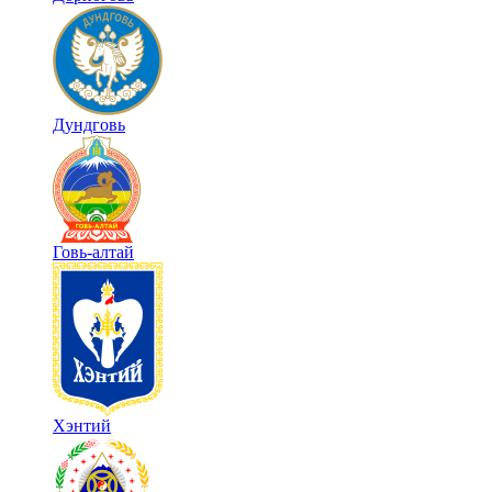
Дундговь
Говь-алтай
Хэнтий