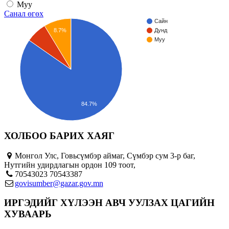
Муу
Санал өгөх
Сайн
8.7%
Дунд
Муу
84.7%
ХОЛБОО БАРИХ ХАЯГ
Монгол Улс, Говьсүмбэр аймаг, Сүмбэр сум 3-р баг,
Нутгийн удирдлагын ордон 109 тоот,
70543023 70543387
govisumber@gazar.gov.mn
ИРГЭДИЙГ ХҮЛЭЭН АВЧ УУЛЗАХ ЦАГИЙН
ХУВААРЬ