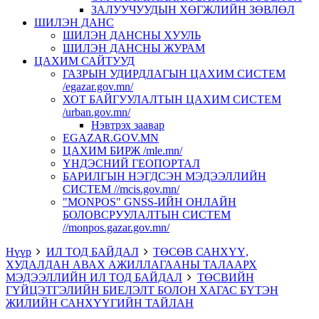
ЗАЛУУЧУУДЫН ХӨГЖЛИЙН ЗӨВЛӨЛ
ШИЛЭН ДАНС
ШИЛЭН ДАНСНЫ ХУУЛЬ
ШИЛЭН ДАНСНЫ ЖУРАМ
ЦАХИМ САЙТУУД
ГАЗРЫН УДИРДЛАГЫН ЦАХИМ СИСТЕМ
/egazar.gov.mn/
ХОТ БАЙГУУЛАЛТЫН ЦАХИМ СИСТЕМ
/urban.gov.mn/
Нэвтрэх заавар
EGAZAR.GOV.MN
ЦАХИМ БИРЖ /mle.mn/
ҮНДЭСНИЙ ГЕОПОРТАЛ
БАРИЛГЫН НЭГДСЭН МЭДЭЭЛЛИЙН
СИСТЕМ //mcis.gov.mn/
"MONPOS" GNSS-ИЙН ОНЛАЙН
БОЛОВСРУУЛАЛТЫН СИСТЕМ
//monpos.gazar.gov.mn/
Нүүр
ИЛ ТОД БАЙДАЛ
ТӨСӨВ САНХҮҮ,
ХУДАЛДАН АВАХ АЖИЛЛАГААНЫ ТАЛААРХ
МЭДЭЭЛЛИЙН ИЛ ТОД БАЙДАЛ
ТӨСВИЙН
ГҮЙЦЭТГЭЛИЙН БИЕЛЭЛТ БОЛОН ХАГАС БҮТЭН
ЖИЛИЙН САНХҮҮГИЙН ТАЙЛАН