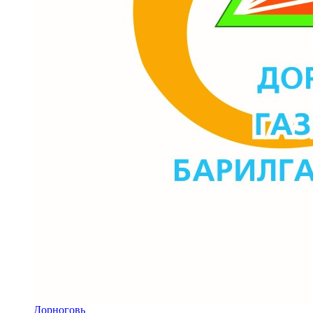
Дорноговь