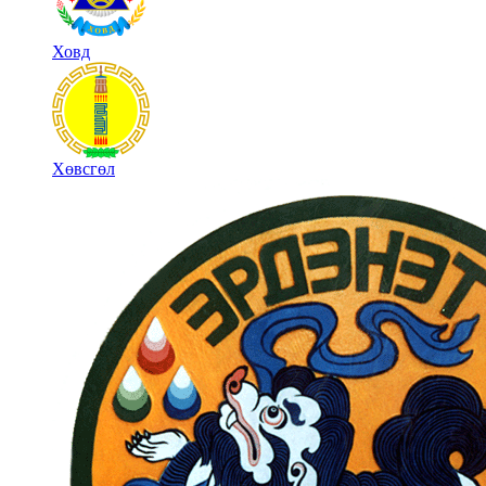
Ховд
Хөвсгөл