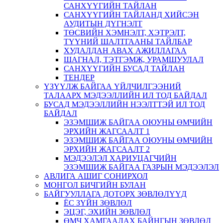
САНХҮҮГИЙН ТАЙЛАН
САНХҮҮГИЙН ТАЙЛАНД ХИЙСЭН
АУДИТЫН ДҮГНЭЛТ
ТӨСВИЙН ХЭМНЭЛТ, ХЭТРЭЛТ,
ТҮҮНИЙ ШАЛТГААНЫ ТАЙЛБАР
ХУДАЛДАН АВАХ АЖИЛЛАГАА
ШАГНАЛ, ТЭТГЭМЖ, УРАМШУУЛАЛ
САНХҮҮГИЙН БУСАД ТАЙЛАН
ТЕНДЕР
ҮЗҮҮЛЖ БАЙГАА ҮЙЛЧИЛГЭЭНИЙ
ТАЛААРХ МЭДЭЭЛЛИЙН ИЛ ТОД БАЙДАЛ
БУСАД МЭДЭЭЛЛИЙН НЭЭЛТТЭЙ ИЛ ТОД
БАЙДАЛ
ЭЗЭМШИЖ БАЙГАА ОЮУНЫ ӨМЧИЙН
ЭРХИЙН ЖАГСААЛТ 1
ЭЗЭМШИЖ БАЙГАА ОЮУНЫ ӨМЧИЙН
ЭРХИЙН ЖАГСААЛТ 2
МЭДЭЭЛЭЛ ХАРИУЦАГЧИЙН
ЭЗЭМШИЖ БАЙГАА ГАЗРЫН МЭДЭЭЛЭЛ
АВЛИГА АШИГ СОНИРХОЛ
МОНГОЛ БИЧГИЙН БУЛАН
БАЙГУУЛЛАГА ДОТОРХ ЗӨВЛӨЛҮҮД
ЁС ЗҮЙН ЗӨВЛӨЛ
ЭЦЭГ, ЭХИЙН ЗӨВЛӨЛ
ӨМЧ ХАМГААЛАХ БАЙНГЫН ЗӨВЛӨЛ