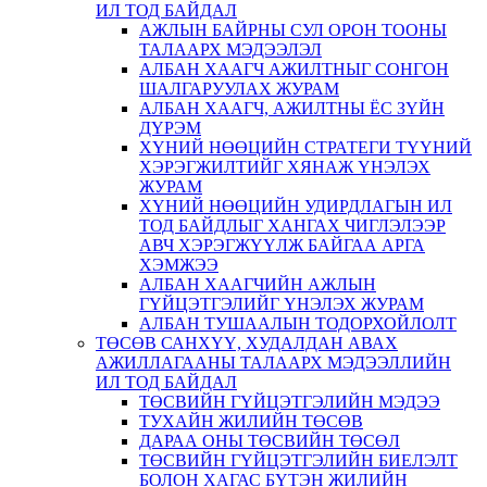
ИЛ ТОД БАЙДАЛ
АЖЛЫН БАЙРНЫ СУЛ ОРОН ТООНЫ
ТАЛААРХ МЭДЭЭЛЭЛ
АЛБАН ХААГЧ АЖИЛТНЫГ СОНГОН
ШАЛГАРУУЛАХ ЖУРАМ
АЛБАН ХААГЧ, АЖИЛТНЫ ЁС ЗҮЙН
ДҮРЭМ
ХҮНИЙ НӨӨЦИЙН СТРАТЕГИ ТҮҮНИЙ
ХЭРЭГЖИЛТИЙГ ХЯНАЖ ҮНЭЛЭХ
ЖУРАМ
ХҮНИЙ НӨӨЦИЙН УДИРДЛАГЫН ИЛ
ТОД БАЙДЛЫГ ХАНГАХ ЧИГЛЭЛЭЭР
АВЧ ХЭРЭГЖҮҮЛЖ БАЙГАА АРГА
ХЭМЖЭЭ
АЛБАН ХААГЧИЙН АЖЛЫН
ГҮЙЦЭТГЭЛИЙГ ҮНЭЛЭХ ЖУРАМ
АЛБАН ТУШААЛЫН ТОДОРХОЙЛОЛТ
ТӨСӨВ САНХҮҮ, ХУДАЛДАН АВАХ
АЖИЛЛАГААНЫ ТАЛААРХ МЭДЭЭЛЛИЙН
ИЛ ТОД БАЙДАЛ
ТӨСВИЙН ГҮЙЦЭТГЭЛИЙН МЭДЭЭ
ТУХАЙН ЖИЛИЙН ТӨСӨВ
ДАРАА ОНЫ ТӨСВИЙН ТӨСӨЛ
ТӨСВИЙН ГҮЙЦЭТГЭЛИЙН БИЕЛЭЛТ
БОЛОН ХАГАС БҮТЭН ЖИЛИЙН