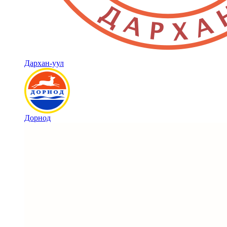
Дархан-уул
Дорнод