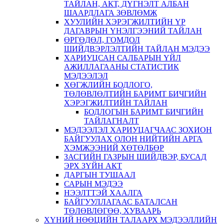
ТАЙЛАН, АКТ, ДҮГНЭЛТ АЛБАН
ШААРДЛАГА ЗӨВЛӨМЖ
ХУУЛИЙН ХЭРЭГЖИЛТИЙН ҮР
ДАГАВРЫН ҮНЭЛГЭЭНИЙ ТАЙЛАН
ӨРГӨДӨЛ, ГОМДОЛ
ШИЙДВЭРЛЭЛТИЙН ТАЙЛАН МЭДЭЭ
ХАРИУЦСАН САЛБАРЫН ҮЙЛ
АЖИЛЛАГААНЫ СТАТИСТИК
МЭДЭЭЛЭЛ
ХӨГЖЛИЙН БОДЛОГО,
ТӨЛӨВЛӨЛТИЙН БАРИМТ БИЧГИЙН
ХЭРЭГЖИЛТИЙН ТАЙЛАН
БОДЛОГЫН БАРИМТ БИЧГИЙН
ТАЙЛАГНАЛТ
МЭДЭЭЛЭЛ ХАРИУЦАГЧААС ЗОХИОН
БАЙГУУЛАХ ОЛОН НИЙТИЙН АРГА
ХЭМЖЭЭНИЙ ХӨТӨЛБӨР
ЗАСГИЙН ГАЗРЫН ШИЙДВЭР, БУСАД
ЭРХ ЗҮЙН АКТ
ДАРГЫН ТУШААЛ
САРЫН МЭДЭЭ
НЭЭЛТТЭЙ ХААЛГА
БАЙГУУЛЛАГААС БАТАЛСАН
ТӨЛӨВЛӨГӨӨ, ХУВААРЬ
ХҮНИЙ НӨӨЦИЙН ТАЛААРХ МЭДЭЭЛЛИЙН