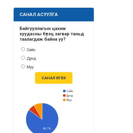
САНАЛ АСУУЛГА
Байгууллагын цахим
хуудасны бүтэц загвар таньд
таалагдаж байна уу?
Сайн
Дунд
Муу
САНАЛ ӨГӨХ
Сайн
Дунд
Муу
84.7%