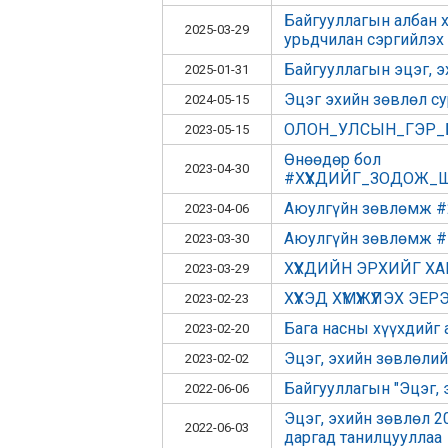
Байгууллагын албан 
2025-03-29
урьдчилан сэргийлэх 
Байгууллагын эцэг, э
2025-01-31
Эцэг эхийн зөвлөл су
2024-05-15
ОЛОН_УЛСЫН_ГЭР_
2023-05-15
Өнөөдөр бол
2023-04-30
#ХҮҮХДИЙГ_ЗОДОЖ
Аюулгүйн зөвлөмж #
2023-04-06
Аюулгүйн зөвлөмж #
2023-03-30
ХҮҮХДИЙН ЭРХИЙГ ХА
2023-03-29
ХҮҮХЭД ХҮМҮҮЖҮҮЛЭХ ЭЕ
2023-02-23
Бага насны хүүхдийг 
2023-02-20
Эцэг, эхийн зөвлөли
2023-02-02
Байгууллагын "Эцэг, 
2022-06-06
Эцэг, эхийн зөвлөл 2
2022-06-03
даргад танилцууллаа