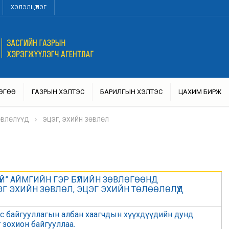
ХЭЛЭЛЦҮҮЛЭГ
ӨГӨӨ
ГАЗРЫН ХЭЛТЭС
БАРИЛГЫН ХЭЛТЭС
ЦАХИМ БИРЖ
ӨВЛӨЛҮҮД
ЭЦЭГ, ЭХИЙН ЗӨВЛӨЛ
ДҮЙ” АЙМГИЙН ГЭР БҮЛИЙН ЗӨВЛӨГӨӨНД
Г ЭХИЙН ЗӨВЛӨЛ, ЭЦЭГ ЭХИЙН ТӨЛӨӨЛӨЛҮҮД
өс байгууллагын албан хаагчдын хүүхдүүдийн дунд
зохион байгууллаа.