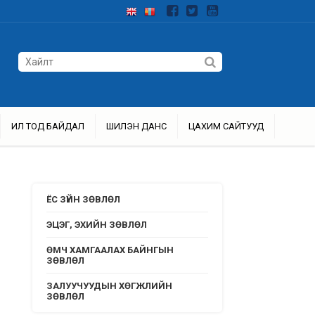
ИЛ ТОД БАЙДАЛ
ШИЛЭН ДАНС
ЦАХИМ САЙТУУД
ЁС ЗҮЙН ЗӨВЛӨЛ
ЭЦЭГ, ЭХИЙН ЗӨВЛӨЛ
ӨМЧ ХАМГААЛАХ БАЙНГЫН
ЗӨВЛӨЛ
ЗАЛУУЧУУДЫН ХӨГЖЛИЙН
ЗӨВЛӨЛ