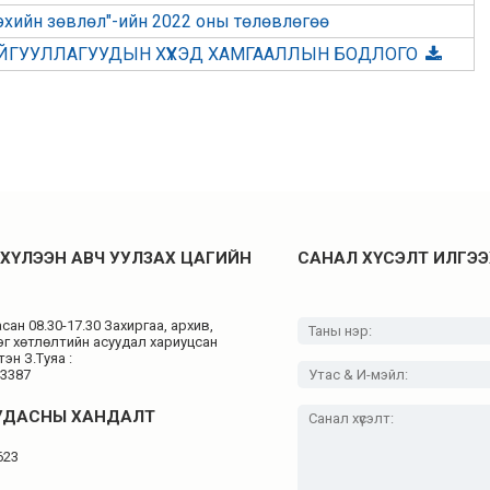
эхийн зөвлөл"-ийн 2022 оны төлөвлөгөө
АЙГУУЛЛАГУУДЫН ХҮҮХЭД ХАМГААЛЛЫН БОДЛОГО
ХҮЛЭЭН АВЧ УУЛЗАХ ЦАГИЙН
САНАЛ ХҮСЭЛТ ИЛГЭЭ
ан 08.30-17.30 Захиргаа, архив,
эг хөтлөлтийн асуудал хариуцсан
эн З.Туяа :
43387
УДАСНЫ ХАНДАЛТ
623