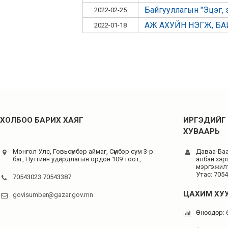
Байгууллагын "Эцэг, 
2022-02-25
АЖ АХУЙН НЭГЖ, Б
2022-01-18
ХОЛБОО БАРИХ ХАЯГ
ИРГЭДИЙГ 
ХУВААРЬ
Монгол Улс, Говьсүмбэр аймаг, Сүмбэр сум 3-р
Даваа-Баас
баг, Нутгийн удирдлагын ордон 109 тоот,
албан хэр
мэргэжилт
Утас: 705
70543023 70543387
ЦАХИМ ХУ
govisumber@gazar.gov.mn
Өнөөдөр: 