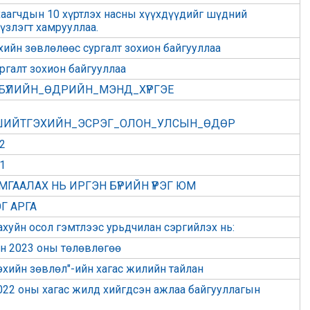
хаагчдын 10 хүртлэх насны хүүхдүүдийг шүдний
үзлэгт хамрууллаа.
хийн зөвлөлөөс сургалт зохион байгууллаа
ргалт зохион байгууллаа
БҮЛИЙН_ӨДРИЙН_МЭНД_ХҮРГЭЕ
_ШИЙТГЭХИЙН_ЭСРЭГ_ОЛОН_УЛСЫН_ӨДӨР
2
1
МГААЛАХ НЬ ИРГЭН БҮРИЙН ҮҮРЭГ ЮМ
РЭГ АРГА
ахуйн осол гэмтлээс урьдчилан сэргийлэх нь:
йн 2023 оны төлөвлөгөө
эхийн зөвлөл"-ийн хагас жилийн тайлан
022 оны хагас жилд хийгдсэн ажлаа байгууллагын