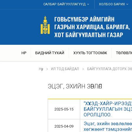
САЛБАР БАЙГУУЛЛАГУУД
ХОЛБОО БАРИХ
НҮҮР
БИДНИЙ ТУХАЙ
ХУУЛЬ ТОГТООМЖ
ТӨЛӨВЛ
Нүүр
ИЛ ТОД БАЙДАЛ
БАЙГУУЛЛАГА ДОТОРХ З
ЭЦЭГ, ЭХИЙН ЗӨВЛӨЛ
“ХҮҮХЭД-ХАЙР-ИРЭЭ
БАЙГУУЛЛАГЫН ЭЦЭ
2025-05-15
ОРОЛЦЛОО.
Эцэг, эхийн зөвлөлө
2025-04-09
хөгжөөнт тэмцээнийг 