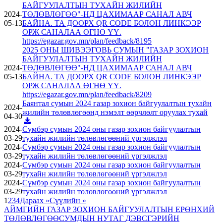
БАЙГУУЛАЛТЫН ТУХАЙН ЖИЛИЙН
2024-
ТӨЛӨВЛӨГӨӨ"-НД ЦАХИМААР САНАЛ АВЧ
05-13
БАЙНА. ТА ДООРХ QR CODE БОЛОН ЛИНКЭЭР
ОРЖ САНАЛАА ӨГНӨ ҮҮ.
https://egazar.gov.mn/plan/feedback/8195
2025 ОНЫ ШИВЭЭГОВЬ СУМЫН "ГАЗАР ЗОХИОН
БАЙГУУЛАЛТЫН ТУХАЙН ЖИЛИЙН
2024-
ТӨЛӨВЛӨГӨӨ"-НД ЦАХИМААР САНАЛ АВЧ
05-13
БАЙНА. ТА ДООРХ QR CODE БОЛОН ЛИНКЭЭР
ОРЖ САНАЛАА ӨГНӨ ҮҮ.
https://egazar.gov.mn/plan/feedback/8209
Баянтал сумын 2024 газар зохион байгуулалтын тухайн
2024-
жилийн төлөвлөгөөнд нэмэлт өөрчлөлт оруулах тухай
04-30
2024-
Сүмбэр сумын 2024 оны газар зохион байгуулалтын
03-29
тухайн жилийн төлөвлөгөөний үргэлжлэл
2024-
Сүмбэр сумын 2024 оны газар зохион байгуулалтын
03-29
тухайн жилийн төлөвлөгөөний үргэлжлэл
2024-
Сүмбэр сумын 2024 оны газар зохион байгуулалтын
03-29
тухайн жилийн төлөвлөгөөний үргэлжлэл
2024-
Сүмбэр сумын 2024 оны газар зохион байгуулалтын
03-29
тухайн жилийн төлөвлөгөөний үргэлжлэл
1
2
3
4
Дараах »
Сүүлийн »
АЙМГИЙН ГАЗАР ЗОХИОН БАЙГУУЛАЛТЫН ЕРӨНХИЙ
ТӨЛӨВЛӨГӨӨ
СУМДЫН НУТАГ ДЭВСГЭРИЙН