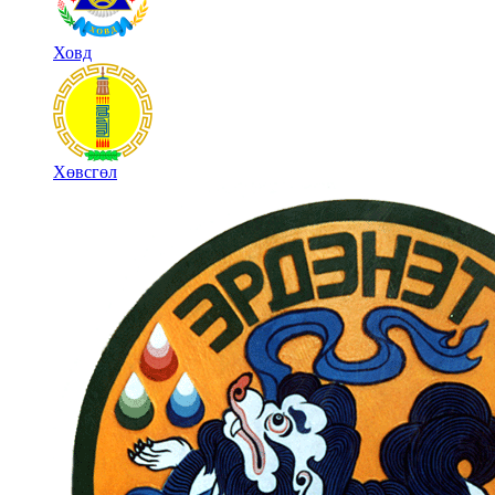
Ховд
Хөвсгөл