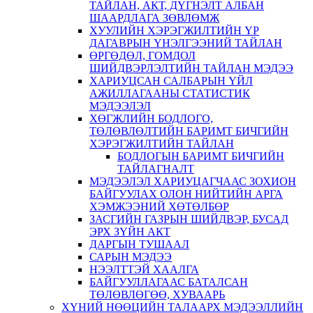
ТАЙЛАН, АКТ, ДҮГНЭЛТ АЛБАН
ШААРДЛАГА ЗӨВЛӨМЖ
ХУУЛИЙН ХЭРЭГЖИЛТИЙН ҮР
ДАГАВРЫН ҮНЭЛГЭЭНИЙ ТАЙЛАН
ӨРГӨДӨЛ, ГОМДОЛ
ШИЙДВЭРЛЭЛТИЙН ТАЙЛАН МЭДЭЭ
ХАРИУЦСАН САЛБАРЫН ҮЙЛ
АЖИЛЛАГААНЫ СТАТИСТИК
МЭДЭЭЛЭЛ
ХӨГЖЛИЙН БОДЛОГО,
ТӨЛӨВЛӨЛТИЙН БАРИМТ БИЧГИЙН
ХЭРЭГЖИЛТИЙН ТАЙЛАН
БОДЛОГЫН БАРИМТ БИЧГИЙН
ТАЙЛАГНАЛТ
МЭДЭЭЛЭЛ ХАРИУЦАГЧААС ЗОХИОН
БАЙГУУЛАХ ОЛОН НИЙТИЙН АРГА
ХЭМЖЭЭНИЙ ХӨТӨЛБӨР
ЗАСГИЙН ГАЗРЫН ШИЙДВЭР, БУСАД
ЭРХ ЗҮЙН АКТ
ДАРГЫН ТУШААЛ
САРЫН МЭДЭЭ
НЭЭЛТТЭЙ ХААЛГА
БАЙГУУЛЛАГААС БАТАЛСАН
ТӨЛӨВЛӨГӨӨ, ХУВААРЬ
ХҮНИЙ НӨӨЦИЙН ТАЛААРХ МЭДЭЭЛЛИЙН