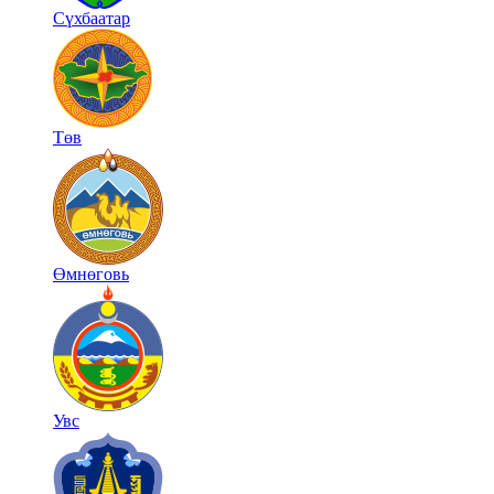
Сүхбаатар
Төв
Өмнөговь
Увс