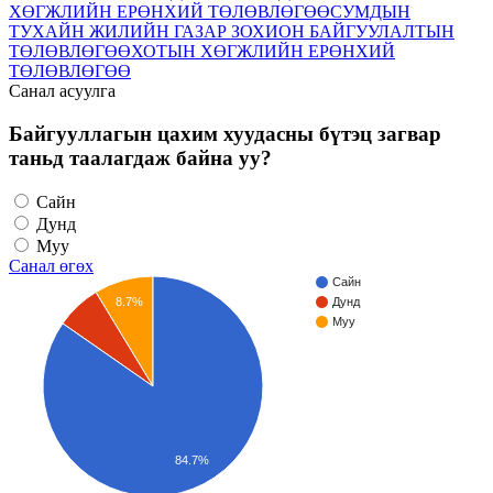
ХӨГЖЛИЙН ЕРӨНХИЙ ТӨЛӨВЛӨГӨӨ
СУМДЫН
ТУХАЙН ЖИЛИЙН ГАЗАР ЗОХИОН БАЙГУУЛАЛТЫН
ТӨЛӨВЛӨГӨӨ
ХОТЫН ХӨГЖЛИЙН ЕРӨНХИЙ
ТӨЛӨВЛӨГӨӨ
Санал асуулга
Байгууллагын цахим хуудасны бүтэц загвар
таньд таалагдаж байна уу?
Сайн
Дунд
Муу
Санал өгөх
Сайн
8.7%
Дунд
Муу
84.7%