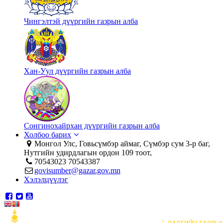
Чингэлтэй дүүргийн газрын алба
Хан-Уул дүүргийн газрын алба
Сонгинохайрхан дүүргийн газрын алба
Холбоо барих
Монгол Улс, Говьсүмбэр аймаг, Сүмбэр сум 3-р баг,
Нутгийн удирдлагын ордон 109 тоот,
70543023 70543387
govisumber@gazar.gov.mn
Хэлэлцүүлэг