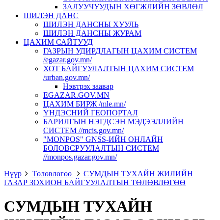
ЗАЛУУЧУУДЫН ХӨГЖЛИЙН ЗӨВЛӨЛ
ШИЛЭН ДАНС
ШИЛЭН ДАНСНЫ ХУУЛЬ
ШИЛЭН ДАНСНЫ ЖУРАМ
ЦАХИМ САЙТУУД
ГАЗРЫН УДИРДЛАГЫН ЦАХИМ СИСТЕМ
/egazar.gov.mn/
ХОТ БАЙГУУЛАЛТЫН ЦАХИМ СИСТЕМ
/urban.gov.mn/
Нэвтрэх заавар
EGAZAR.GOV.MN
ЦАХИМ БИРЖ /mle.mn/
ҮНДЭСНИЙ ГЕОПОРТАЛ
БАРИЛГЫН НЭГДСЭН МЭДЭЭЛЛИЙН
СИСТЕМ //mcis.gov.mn/
"MONPOS" GNSS-ИЙН ОНЛАЙН
БОЛОВСРУУЛАЛТЫН СИСТЕМ
//monpos.gazar.gov.mn/
Нүүр
Төлөвлөгөө
СУМДЫН ТУХАЙН ЖИЛИЙН
ГАЗАР ЗОХИОН БАЙГУУЛАЛТЫН ТӨЛӨВЛӨГӨӨ
СУМДЫН ТУХАЙН