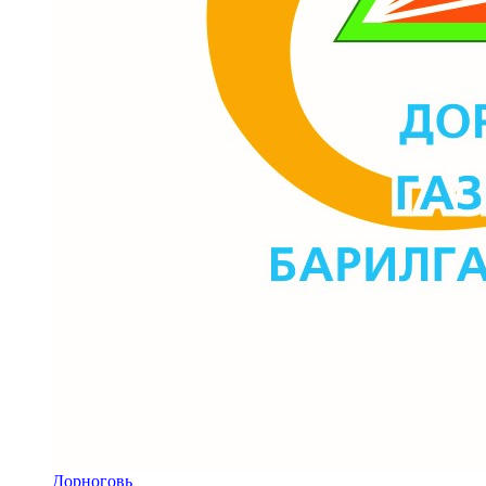
Дорноговь