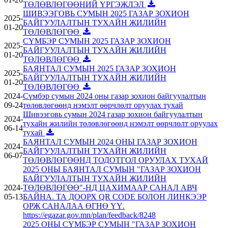
ТӨЛӨВЛӨГӨӨНИЙ ҮРГЭЖЛЭЛ
ШИВЭЭГОВЬ СУМЫН 2025 ГАЗАР ЗОХИОН
2025-
БАЙГУУЛАЛТЫН ТУХАЙН ЖИЛИЙН
01-20
ТӨЛӨВЛӨГӨӨ
СҮМБЭР СУМЫН 2025 ГАЗАР ЗОХИОН
2025-
БАЙГУУЛАЛТЫН ТУХАЙН ЖИЛИЙН
01-20
ТӨЛӨВЛӨГӨӨ
БАЯНТАЛ СУМЫН 2025 ГАЗАР ЗОХИОН
2025-
БАЙГУУЛАЛТЫН ТУХАЙН ЖИЛИЙН
01-20
ТӨЛӨВЛӨГӨӨ
2024-
Сүмбэр сумын 2024 оны газар зохион байгуулалтын
09-24
төлөвлөгөөнд нэмэлт өөрчлөлт оруулах тухай
Шивээговь сумын 2024 газар зохион байгуулалтын
2024-
тухайн жилийн төлөвлөгөөнд нэмэлт өөрчлөлт оруулах
06-14
тухай
БАЯНТАЛ СУМЫН 2024 ОНЫ ГАЗАР ЗОХИОН
2024-
БАЙГУУЛАЛТЫН ТУХАЙН ЖИЛИЙН
06-07
ТӨЛӨВЛӨГӨӨНД ТОДОТГОЛ ОРУУЛАХ ТУХАЙ
2025 ОНЫ БАЯНТАЛ СУМЫН "ГАЗАР ЗОХИОН
БАЙГУУЛАЛТЫН ТУХАЙН ЖИЛИЙН
2024-
ТӨЛӨВЛӨГӨӨ"-НД ЦАХИМААР САНАЛ АВЧ
05-13
БАЙНА. ТА ДООРХ QR CODE БОЛОН ЛИНКЭЭР
ОРЖ САНАЛАА ӨГНӨ ҮҮ.
https://egazar.gov.mn/plan/feedback/8248
2025 ОНЫ СҮМБЭР СУМЫН "ГАЗАР ЗОХИОН