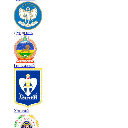
Дундговь
Говь-алтай
Хэнтий