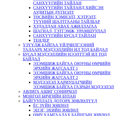
САНХҮҮГИЙН ТАЙЛАН
САНХҮҮГИЙН ТАЙЛАНД ХИЙСЭН
АУДИТЫН ДҮГНЭЛТ
ТӨСВИЙН ХЭМНЭЛТ, ХЭТРЭЛТ,
ТҮҮНИЙ ШАЛТГААНЫ ТАЙЛБАР
ХУДАЛДАН АВАХ АЖИЛЛАГАА
ШАГНАЛ, ТЭТГЭМЖ, УРАМШУУЛАЛ
САНХҮҮГИЙН БУСАД ТАЙЛАН
ТЕНДЕР
ҮЗҮҮЛЖ БАЙГАА ҮЙЛЧИЛГЭЭНИЙ
ТАЛААРХ МЭДЭЭЛЛИЙН ИЛ ТОД БАЙДАЛ
БУСАД МЭДЭЭЛЛИЙН НЭЭЛТТЭЙ ИЛ ТОД
БАЙДАЛ
ЭЗЭМШИЖ БАЙГАА ОЮУНЫ ӨМЧИЙН
ЭРХИЙН ЖАГСААЛТ 1
ЭЗЭМШИЖ БАЙГАА ОЮУНЫ ӨМЧИЙН
ЭРХИЙН ЖАГСААЛТ 2
МЭДЭЭЛЭЛ ХАРИУЦАГЧИЙН
ЭЗЭМШИЖ БАЙГАА ГАЗРЫН МЭДЭЭЛЭЛ
АВЛИГА АШИГ СОНИРХОЛ
МОНГОЛ БИЧГИЙН БУЛАН
БАЙГУУЛЛАГА ДОТОРХ ЗӨВЛӨЛҮҮД
ЁС ЗҮЙН ЗӨВЛӨЛ
ЭЦЭГ, ЭХИЙН ЗӨВЛӨЛ
ӨМЧ ХАМГААЛАХ БАЙНГЫН ЗӨВЛӨЛ