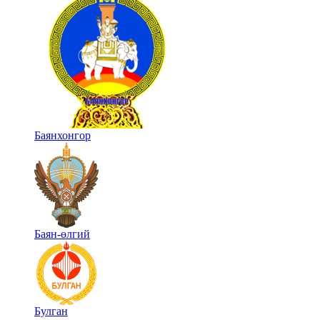
Баянхонгор
Баян-өлгий
Булган