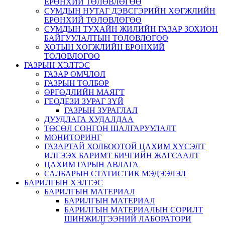
ЕРӨНХИЙ ТӨЛӨВЛӨГӨӨ
СУМДЫН НУТАГ ДЭВСГЭРИЙН ХӨГЖЛИЙН
ЕРӨНХИЙ ТӨЛӨВЛӨГӨӨ
СУМДЫН ТУХАЙН ЖИЛИЙН ГАЗАР ЗОХИОН
БАЙГУУЛАЛТЫН ТӨЛӨВЛӨГӨӨ
ХОТЫН ХӨГЖЛИЙН ЕРӨНХИЙ
ТӨЛӨВЛӨГӨӨ
ГАЗРЫН ХЭЛТЭС
ГАЗАР ӨМЧЛӨЛ
ГАЗРЫН ТӨЛБӨР
ӨРГӨДЛИЙН МАЯГТ
ГЕОДЕЗИ ЗУРАГ ЗҮЙ
ГАЗРЫН ЗУРАГЛАЛ
ДУУДЛАГА ХУДАЛДАА
ТӨСӨЛ СОНГОН ШАЛГАРУУЛАЛТ
МОНИТОРИНГ
ГАЗАРТАЙ ХОЛБООТОЙ ЦАХИМ ХҮСЭЛТ
ИЛГЭЭХ БАРИМТ БИЧГИЙН ЖАГСААЛТ
ЦАХИМ ГАРЫН АВЛАГА
САЛБАРЫН СТАТИСТИК МЭДЭЭЛЭЛ
БАРИЛГЫН ХЭЛТЭС
БАРИЛГЫН МАТЕРИАЛ
БАРИЛГЫН МАТЕРИАЛ
БАРИЛГЫН МАТЕРИАЛЫН СОРИЛТ
ШИНЖИЛГЭЭНИЙ ЛАБОРАТОРИ