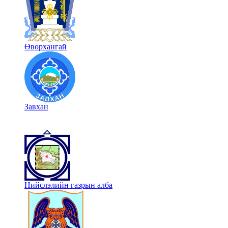
Өвөрхангай
Завхан
Нийслэлийн газрын алба