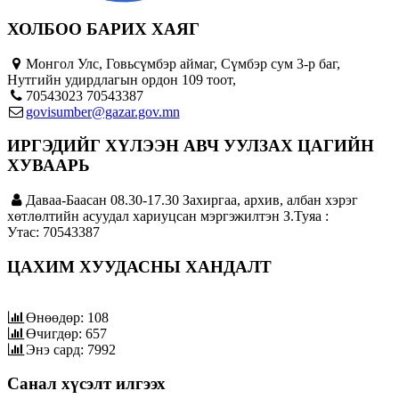
ХОЛБОО БАРИХ ХАЯГ
Монгол Улс, Говьсүмбэр аймаг, Сүмбэр сум 3-р баг,
Нутгийн удирдлагын ордон 109 тоот,
70543023 70543387
govisumber@gazar.gov.mn
ИРГЭДИЙГ ХҮЛЭЭН АВЧ УУЛЗАХ ЦАГИЙН
ХУВААРЬ
Даваа-Баасан 08.30-17.30 Захиргаа, архив, албан хэрэг
хөтлөлтийн асуудал хариуцсан мэргэжилтэн З.Туяа :
Утас: 70543387
ЦАХИМ ХУУДАСНЫ ХАНДАЛТ
Өнөөдөр: 108
Өчигдөр: 657
Энэ сард: 7992
Санал хүсэлт илгээх