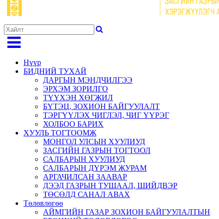
Нүүр
БИДНИЙ ТУХАЙ
ДАРГЫН МЭНДЧИЛГЭЭ
ЭРХЭМ ЗОРИЛГО
ТҮҮХЭН ХӨГЖИЛ
БҮТЭЦ, ЗОХИОН БАЙГУУЛАЛТ
ТЭРГҮҮЛЭХ ЧИГЛЭЛ, ЧИГ ҮҮРЭГ
ХОЛБОО БАРИХ
ХУУЛЬ ТОГТООМЖ
МОНГОЛ УЛСЫН ХУУЛИУД
ЗАСГИЙН ГАЗРЫН ТОГТООЛ
САЛБАРЫН ХУУЛИУД
САЛБАРЫН ДҮРЭМ ЖУРАМ
АРГАЧИЛСАН ЗААВАР
ДЭЭД ГАЗРЫН ТУШААЛ, ШИЙДВЭР
ТӨСӨЛД САНАЛ АВАХ
Төлөвлөгөө
АЙМГИЙН ГАЗАР ЗОХИОН БАЙГУУЛАЛТЫН