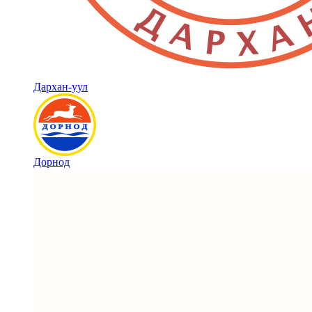
Дархан-уул
Дорнод