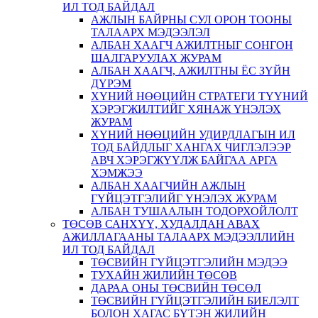
ИЛ ТОД БАЙДАЛ
АЖЛЫН БАЙРНЫ СУЛ ОРОН ТООНЫ
ТАЛААРХ МЭДЭЭЛЭЛ
АЛБАН ХААГЧ АЖИЛТНЫГ СОНГОН
ШАЛГАРУУЛАХ ЖУРАМ
АЛБАН ХААГЧ, АЖИЛТНЫ ЁС ЗҮЙН
ДҮРЭМ
ХҮНИЙ НӨӨЦИЙН СТРАТЕГИ ТҮҮНИЙ
ХЭРЭГЖИЛТИЙГ ХЯНАЖ ҮНЭЛЭХ
ЖУРАМ
ХҮНИЙ НӨӨЦИЙН УДИРДЛАГЫН ИЛ
ТОД БАЙДЛЫГ ХАНГАХ ЧИГЛЭЛЭЭР
АВЧ ХЭРЭГЖҮҮЛЖ БАЙГАА АРГА
ХЭМЖЭЭ
АЛБАН ХААГЧИЙН АЖЛЫН
ГҮЙЦЭТГЭЛИЙГ ҮНЭЛЭХ ЖУРАМ
АЛБАН ТУШААЛЫН ТОДОРХОЙЛОЛТ
ТӨСӨВ САНХҮҮ, ХУДАЛДАН АВАХ
АЖИЛЛАГААНЫ ТАЛААРХ МЭДЭЭЛЛИЙН
ИЛ ТОД БАЙДАЛ
ТӨСВИЙН ГҮЙЦЭТГЭЛИЙН МЭДЭЭ
ТУХАЙН ЖИЛИЙН ТӨСӨВ
ДАРАА ОНЫ ТӨСВИЙН ТӨСӨЛ
ТӨСВИЙН ГҮЙЦЭТГЭЛИЙН БИЕЛЭЛТ
БОЛОН ХАГАС БҮТЭН ЖИЛИЙН