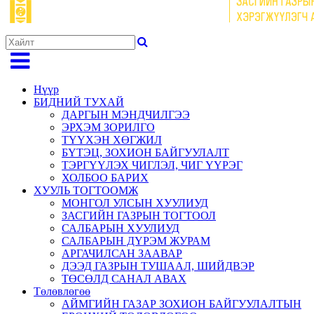
Нүүр
БИДНИЙ ТУХАЙ
ДАРГЫН МЭНДЧИЛГЭЭ
ЭРХЭМ ЗОРИЛГО
ТҮҮХЭН ХӨГЖИЛ
БҮТЭЦ, ЗОХИОН БАЙГУУЛАЛТ
ТЭРГҮҮЛЭХ ЧИГЛЭЛ, ЧИГ ҮҮРЭГ
ХОЛБОО БАРИХ
ХУУЛЬ ТОГТООМЖ
МОНГОЛ УЛСЫН ХУУЛИУД
ЗАСГИЙН ГАЗРЫН ТОГТООЛ
САЛБАРЫН ХУУЛИУД
САЛБАРЫН ДҮРЭМ ЖУРАМ
АРГАЧИЛСАН ЗААВАР
ДЭЭД ГАЗРЫН ТУШААЛ, ШИЙДВЭР
ТӨСӨЛД САНАЛ АВАХ
Төлөвлөгөө
АЙМГИЙН ГАЗАР ЗОХИОН БАЙГУУЛАЛТЫН