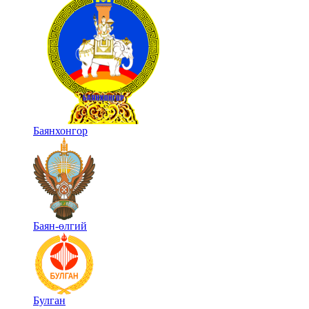
Баянхонгор
Баян-өлгий
Булган