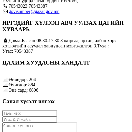
Нутгийн удирдлагын ордон 109 тоот,
70543023 70543387
govisumber@gazar.gov.mn
ИРГЭДИЙГ ХҮЛЭЭН АВЧ УУЛЗАХ ЦАГИЙН
ХУВААРЬ
Даваа-Баасан 08.30-17.30 Захиргаа, архив, албан хэрэг
хөтлөлтийн асуудал хариуцсан мэргэжилтэн З.Туяа :
Утас: 70543387
ЦАХИМ ХУУДАСНЫ ХАНДАЛТ
Өнөөдөр: 264
Өчигдөр: 884
Энэ сард: 6806
Санал хүсэлт илгээх