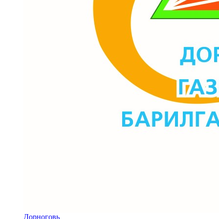
Дорноговь