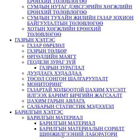
ЕРӨНХИЙ ТӨЛӨВЛӨГӨӨ
СУМДЫН НУТАГ ДЭВСГЭРИЙН ХӨГЖЛИЙН
ЕРӨНХИЙ ТӨЛӨВЛӨГӨӨ
СУМДЫН ТУХАЙН ЖИЛИЙН ГАЗАР ЗОХИОН
БАЙГУУЛАЛТЫН ТӨЛӨВЛӨГӨӨ
ХОТЫН ХӨГЖЛИЙН ЕРӨНХИЙ
ТӨЛӨВЛӨГӨӨ
ГАЗРЫН ХЭЛТЭС
ГАЗАР ӨМЧЛӨЛ
ГАЗРЫН ТӨЛБӨР
ӨРГӨДЛИЙН МАЯГТ
ГЕОДЕЗИ ЗУРАГ ЗҮЙ
ГАЗРЫН ЗУРАГЛАЛ
ДУУДЛАГА ХУДАЛДАА
ТӨСӨЛ СОНГОН ШАЛГАРУУЛАЛТ
МОНИТОРИНГ
ГАЗАРТАЙ ХОЛБООТОЙ ЦАХИМ ХҮСЭЛТ
ИЛГЭЭХ БАРИМТ БИЧГИЙН ЖАГСААЛТ
ЦАХИМ ГАРЫН АВЛАГА
САЛБАРЫН СТАТИСТИК МЭДЭЭЛЭЛ
БАРИЛГЫН ХЭЛТЭС
БАРИЛГЫН МАТЕРИАЛ
БАРИЛГЫН МАТЕРИАЛ
БАРИЛГЫН МАТЕРИАЛЫН СОРИЛТ
ШИНЖИЛГЭЭНИЙ ЛАБОРАТОРИ