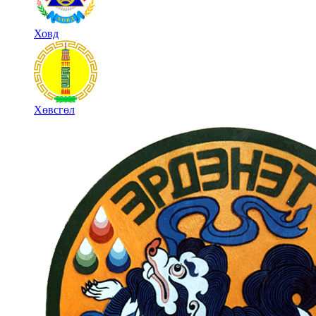
Ховд
Хөвсгөл