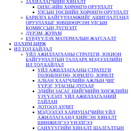
ЗАХИАЛАГЧИЙН ХЯНАЛТ
ОНХС-ИЙН ХӨРӨНГӨ ОРУУЛАЛТ
УЛСЫН ТӨСВИЙН ХӨРӨНГӨ ОРУУЛАЛТ
БАРИЛГА БАЙГУУЛАМЖИЙГ АШИГЛАЛТАНД
ОРУУЛАХЫГ ЗӨВШӨӨРСӨН УЛСЫН
КОМИССЫН ДҮГНЭЛТ
ДҮРЭМ, ЖУРАМ
БҮРДҮҮЛЭХ МАТЕРИАЛЫН ЖАГСААЛТ
ЦАХИМ БИРЖ
ИЛ ТОД БАЙДАЛ
ҮЙЛ АЖИЛЛАГААНЫ СТРАТЕГИ, ЗОХИОН
БАЙГУУЛАЛТЫН ТАЛААРХ МЭДЭЭЛЛИЙН
ИЛ ТОД БАЙДАЛ
ҮЙЛ АЖИЛЛАГААНЫ СТРАТЕГИ
ТӨЛӨВЛӨГӨӨ, ЗОРИЛГО, ЗОРИЛТ
АЛБАН ХААГЧДИЙН АЖЛЫН ЧИГ
ҮҮРЭГ, УТАСНЫ ДУГААР
ЭДИЙН ЗАСАГ, НИЙГМИЙН ХӨГЖЛИЙН
ҮЗҮҮЛЭЛТ, ҮЙЛ АЖИЛЛАГААНИЙ
ТАЙЛАН
ДОТООД АУДИТ
МЭДЭЭЛЭЛ ХАРИУЦАГЧИЙН ҮЙЛ
АЖИЛЛАГААНД ХИЙСЭН ХЯНАЛТ
ШИНЖИЛГЭЭ ҮНЭЛГЭЭ
САНХҮҮГИЙН ХЯНАЛТ ШАЛГАЛТЫН