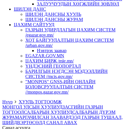
ЗАЛУУЧУУДЫН ХӨГЖЛИЙН ЗӨВЛӨЛ
ШИЛЭН ДАНС
ШИЛЭН ДАНСНЫ ХУУЛЬ
ШИЛЭН ДАНСНЫ ЖУРАМ
ЦАХИМ САЙТУУД
ГАЗРЫН УДИРДЛАГЫН ЦАХИМ СИСТЕМ
/egazar.gov.mn/
ХОТ БАЙГУУЛАЛТЫН ЦАХИМ СИСТЕМ
/urban.gov.mn/
Нэвтрэх заавар
EGAZAR.GOV.MN
ЦАХИМ БИРЖ /mle.mn/
ҮНДЭСНИЙ ГЕОПОРТАЛ
БАРИЛГЫН НЭГДСЭН МЭДЭЭЛЛИЙН
СИСТЕМ //mcis.gov.mn/
"MONPOS" GNSS-ИЙН ОНЛАЙН
БОЛОВСРУУЛАЛТЫН СИСТЕМ
//monpos.gazar.gov.mn/
Нүүр
ХУУЛЬ ТОГТООМЖ
МОНГОЛ УЛСЫН ХУУЛИУД
ЗАСГИЙН ГАЗРЫН
ТОГТООЛ
САЛБАРЫН ХУУЛИУД
САЛБАРЫН ДҮРЭМ
ЖУРАМ
АРГАЧИЛСАН ЗААВАР
ДЭЭД ГАЗРЫН ТУШААЛ,
ШИЙДВЭР
ТӨСӨЛД САНАЛ АВАХ
Санал асуулга