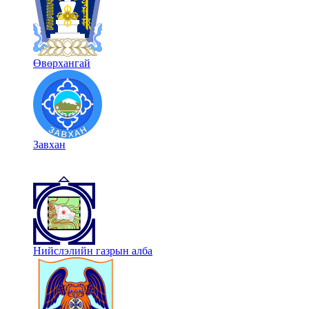
Өвөрхангай
Завхан
Нийслэлийн газрын алба