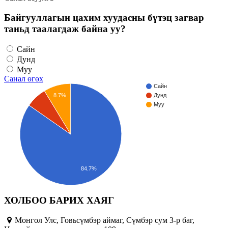
Байгууллагын цахим хуудасны бүтэц загвар
таньд таалагдаж байна уу?
Сайн
Дунд
Муу
Санал өгөх
Сайн
8.7%
Дунд
Муу
84.7%
ХОЛБОО БАРИХ ХАЯГ
Монгол Улс, Говьсүмбэр аймаг, Сүмбэр сум 3-р баг,