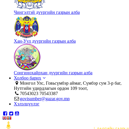
Чингэлтэй дүүргийн газрын алба
Хан-Уул дүүргийн газрын алба
Сонгинохайрхан дүүргийн газрын алба
Холбоо барих
Монгол Улс, Говьсүмбэр аймаг, Сүмбэр сум 3-р баг,
Нутгийн удирдлагын ордон 109 тоот,
70543023 70543387
govisumber@gazar.gov.mn
Хэлэлцүүлэг