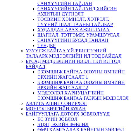
САНХҮҮГИЙН ТАЙЛАН
САНХҮҮГИЙН ТАЙЛАНД ХИЙСЭН
АУДИТЫН ДҮГНЭЛТ
ТӨСВИЙН ХЭМНЭЛТ, ХЭТРЭЛТ,
ТҮҮНИЙ ШАЛТГААНЫ ТАЙЛБАР
ХУДАЛДАН АВАХ АЖИЛЛАГАА
ШАГНАЛ, ТЭТГЭМЖ, УРАМШУУЛАЛ
САНХҮҮГИЙН БУСАД ТАЙЛАН
ТЕНДЕР
ҮЗҮҮЛЖ БАЙГАА ҮЙЛЧИЛГЭЭНИЙ
ТАЛААРХ МЭДЭЭЛЛИЙН ИЛ ТОД БАЙДАЛ
БУСАД МЭДЭЭЛЛИЙН НЭЭЛТТЭЙ ИЛ ТОД
БАЙДАЛ
ЭЗЭМШИЖ БАЙГАА ОЮУНЫ ӨМЧИЙН
ЭРХИЙН ЖАГСААЛТ 1
ЭЗЭМШИЖ БАЙГАА ОЮУНЫ ӨМЧИЙН
ЭРХИЙН ЖАГСААЛТ 2
МЭДЭЭЛЭЛ ХАРИУЦАГЧИЙН
ЭЗЭМШИЖ БАЙГАА ГАЗРЫН МЭДЭЭЛЭЛ
АВЛИГА АШИГ СОНИРХОЛ
МОНГОЛ БИЧГИЙН БУЛАН
БАЙГУУЛЛАГА ДОТОРХ ЗӨВЛӨЛҮҮД
ЁС ЗҮЙН ЗӨВЛӨЛ
ЭЦЭГ, ЭХИЙН ЗӨВЛӨЛ
ӨМЧ ХАМГААЛАХ БАЙНГЫН ЗӨВЛӨЛ