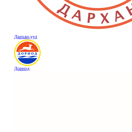
Дархан-уул
Дорнод