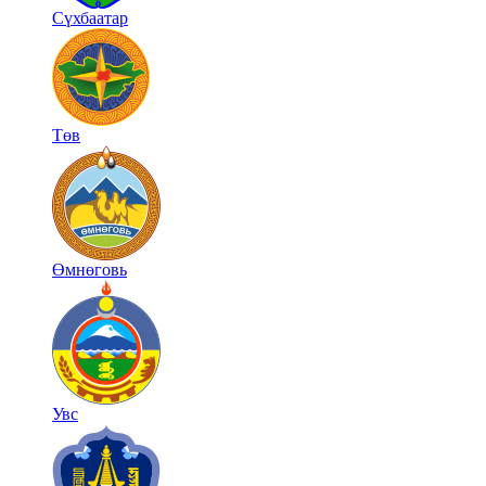
Сүхбаатар
Төв
Өмнөговь
Увс