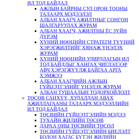
ИЛ ТОД БАЙДАЛ
АЖЛЫН БАЙРНЫ СУЛ ОРОН ТООНЫ
ТАЛААРХ МЭДЭЭЛЭЛ
АЛБАН ХААГЧ АЖИЛТНЫГ СОНГОН
ШАЛГАРУУЛАХ ЖУРАМ
АЛБАН ХААГЧ, АЖИЛТНЫ ЁС ЗҮЙН
ДҮРЭМ
ХҮНИЙ НӨӨЦИЙН СТРАТЕГИ ТҮҮНИЙ
ХЭРЭГЖИЛТИЙГ ХЯНАЖ ҮНЭЛЭХ
ЖУРАМ
ХҮНИЙ НӨӨЦИЙН УДИРДЛАГЫН ИЛ
ТОД БАЙДЛЫГ ХАНГАХ ЧИГЛЭЛЭЭР
АВЧ ХЭРЭГЖҮҮЛЖ БАЙГАА АРГА
ХЭМЖЭЭ
АЛБАН ХААГЧИЙН АЖЛЫН
ГҮЙЦЭТГЭЛИЙГ ҮНЭЛЭХ ЖУРАМ
АЛБАН ТУШААЛЫН ТОДОРХОЙЛОЛТ
ТӨСӨВ САНХҮҮ, ХУДАЛДАН АВАХ
АЖИЛЛАГААНЫ ТАЛААРХ МЭДЭЭЛЛИЙН
ИЛ ТОД БАЙДАЛ
ТӨСВИЙН ГҮЙЦЭТГЭЛИЙН МЭДЭЭ
ТУХАЙН ЖИЛИЙН ТӨСӨВ
ДАРАА ОНЫ ТӨСВИЙН ТӨСӨЛ
ТӨСВИЙН ГҮЙЦЭТГЭЛИЙН БИЕЛЭЛТ
БОЛОН ХАГАС БҮТЭН ЖИЛИЙН