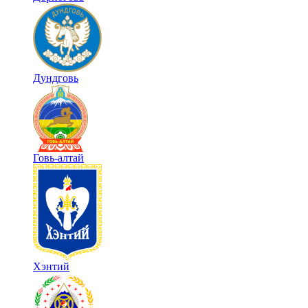
Дундговь
Говь-алтай
Хэнтий