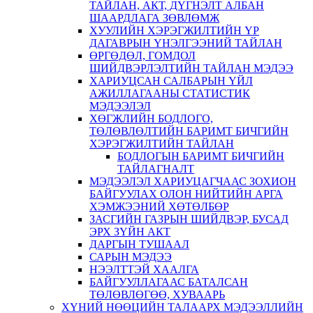
ТАЙЛАН, АКТ, ДҮГНЭЛТ АЛБАН
ШААРДЛАГА ЗӨВЛӨМЖ
ХУУЛИЙН ХЭРЭГЖИЛТИЙН ҮР
ДАГАВРЫН ҮНЭЛГЭЭНИЙ ТАЙЛАН
ӨРГӨДӨЛ, ГОМДОЛ
ШИЙДВЭРЛЭЛТИЙН ТАЙЛАН МЭДЭЭ
ХАРИУЦСАН САЛБАРЫН ҮЙЛ
АЖИЛЛАГААНЫ СТАТИСТИК
МЭДЭЭЛЭЛ
ХӨГЖЛИЙН БОДЛОГО,
ТӨЛӨВЛӨЛТИЙН БАРИМТ БИЧГИЙН
ХЭРЭГЖИЛТИЙН ТАЙЛАН
БОДЛОГЫН БАРИМТ БИЧГИЙН
ТАЙЛАГНАЛТ
МЭДЭЭЛЭЛ ХАРИУЦАГЧААС ЗОХИОН
БАЙГУУЛАХ ОЛОН НИЙТИЙН АРГА
ХЭМЖЭЭНИЙ ХӨТӨЛБӨР
ЗАСГИЙН ГАЗРЫН ШИЙДВЭР, БУСАД
ЭРХ ЗҮЙН АКТ
ДАРГЫН ТУШААЛ
САРЫН МЭДЭЭ
НЭЭЛТТЭЙ ХААЛГА
БАЙГУУЛЛАГААС БАТАЛСАН
ТӨЛӨВЛӨГӨӨ, ХУВААРЬ
ХҮНИЙ НӨӨЦИЙН ТАЛААРХ МЭДЭЭЛЛИЙН