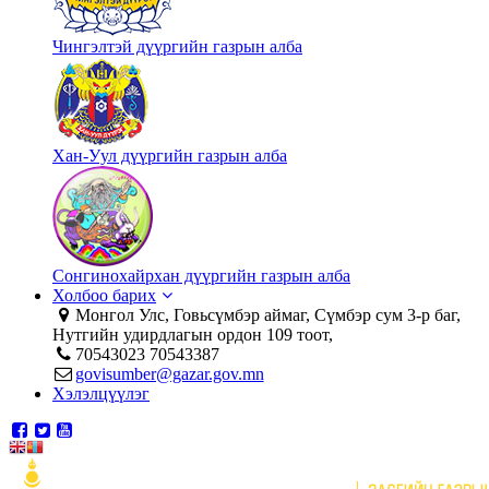
Чингэлтэй дүүргийн газрын алба
Хан-Уул дүүргийн газрын алба
Сонгинохайрхан дүүргийн газрын алба
Холбоо барих
Монгол Улс, Говьсүмбэр аймаг, Сүмбэр сум 3-р баг,
Нутгийн удирдлагын ордон 109 тоот,
70543023 70543387
govisumber@gazar.gov.mn
Хэлэлцүүлэг