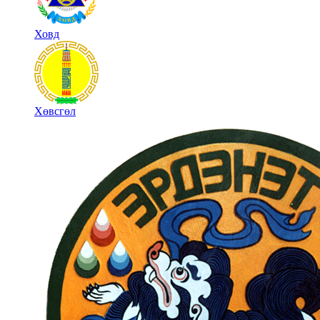
Ховд
Хөвсгөл