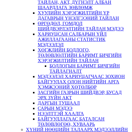
ТАЙЛАН, АКТ, ДҮГНЭЛТ АЛБАН
ШААРДЛАГА ЗӨВЛӨМЖ
ХУУЛИЙН ХЭРЭГЖИЛТИЙН ҮР
ДАГАВРЫН ҮНЭЛГЭЭНИЙ ТАЙЛАН
ӨРГӨДӨЛ, ГОМДОЛ
ШИЙДВЭРЛЭЛТИЙН ТАЙЛАН МЭДЭЭ
ХАРИУЦСАН САЛБАРЫН ҮЙЛ
АЖИЛЛАГААНЫ СТАТИСТИК
МЭДЭЭЛЭЛ
ХӨГЖЛИЙН БОДЛОГО,
ТӨЛӨВЛӨЛТИЙН БАРИМТ БИЧГИЙН
ХЭРЭГЖИЛТИЙН ТАЙЛАН
БОДЛОГЫН БАРИМТ БИЧГИЙН
ТАЙЛАГНАЛТ
МЭДЭЭЛЭЛ ХАРИУЦАГЧААС ЗОХИОН
БАЙГУУЛАХ ОЛОН НИЙТИЙН АРГА
ХЭМЖЭЭНИЙ ХӨТӨЛБӨР
ЗАСГИЙН ГАЗРЫН ШИЙДВЭР, БУСАД
ЭРХ ЗҮЙН АКТ
ДАРГЫН ТУШААЛ
САРЫН МЭДЭЭ
НЭЭЛТТЭЙ ХААЛГА
БАЙГУУЛЛАГААС БАТАЛСАН
ТӨЛӨВЛӨГӨӨ, ХУВААРЬ
ХҮНИЙ НӨӨЦИЙН ТАЛААРХ МЭДЭЭЛЛИЙН