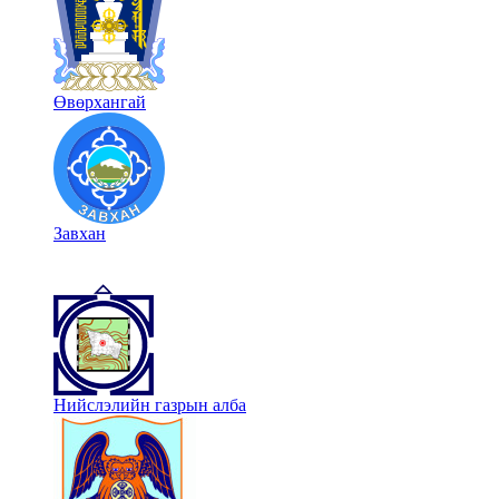
Өвөрхангай
Завхан
Нийслэлийн газрын алба