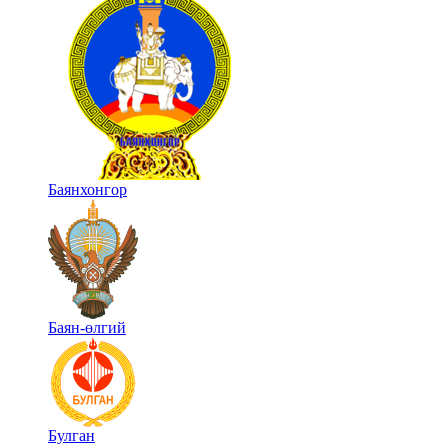
Баянхонгор
Баян-өлгий
Булган