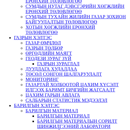
ЕРӨНХИЙ ТӨЛӨВЛӨГӨӨ
СУМДЫН НУТАГ ДЭВСГЭРИЙН ХӨГЖЛИЙН
ЕРӨНХИЙ ТӨЛӨВЛӨГӨӨ
СУМДЫН ТУХАЙН ЖИЛИЙН ГАЗАР ЗОХИОН
БАЙГУУЛАЛТЫН ТӨЛӨВЛӨГӨӨ
ХОТЫН ХӨГЖЛИЙН ЕРӨНХИЙ
ТӨЛӨВЛӨГӨӨ
ГАЗРЫН ХЭЛТЭС
ГАЗАР ӨМЧЛӨЛ
ГАЗРЫН ТӨЛБӨР
ӨРГӨДЛИЙН МАЯГТ
ГЕОДЕЗИ ЗУРАГ ЗҮЙ
ГАЗРЫН ЗУРАГЛАЛ
ДУУДЛАГА ХУДАЛДАА
ТӨСӨЛ СОНГОН ШАЛГАРУУЛАЛТ
МОНИТОРИНГ
ГАЗАРТАЙ ХОЛБООТОЙ ЦАХИМ ХҮСЭЛТ
ИЛГЭЭХ БАРИМТ БИЧГИЙН ЖАГСААЛТ
ЦАХИМ ГАРЫН АВЛАГА
САЛБАРЫН СТАТИСТИК МЭДЭЭЛЭЛ
БАРИЛГЫН ХЭЛТЭС
БАРИЛГЫН МАТЕРИАЛ
БАРИЛГЫН МАТЕРИАЛ
БАРИЛГЫН МАТЕРИАЛЫН СОРИЛТ
ШИНЖИЛГЭЭНИЙ ЛАБОРАТОРИ