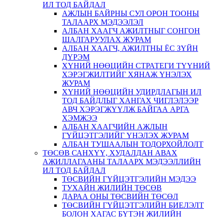
ИЛ ТОД БАЙДАЛ
АЖЛЫН БАЙРНЫ СУЛ ОРОН ТООНЫ
ТАЛААРХ МЭДЭЭЛЭЛ
АЛБАН ХААГЧ АЖИЛТНЫГ СОНГОН
ШАЛГАРУУЛАХ ЖУРАМ
АЛБАН ХААГЧ, АЖИЛТНЫ ЁС ЗҮЙН
ДҮРЭМ
ХҮНИЙ НӨӨЦИЙН СТРАТЕГИ ТҮҮНИЙ
ХЭРЭГЖИЛТИЙГ ХЯНАЖ ҮНЭЛЭХ
ЖУРАМ
ХҮНИЙ НӨӨЦИЙН УДИРДЛАГЫН ИЛ
ТОД БАЙДЛЫГ ХАНГАХ ЧИГЛЭЛЭЭР
АВЧ ХЭРЭГЖҮҮЛЖ БАЙГАА АРГА
ХЭМЖЭЭ
АЛБАН ХААГЧИЙН АЖЛЫН
ГҮЙЦЭТГЭЛИЙГ ҮНЭЛЭХ ЖУРАМ
АЛБАН ТУШААЛЫН ТОДОРХОЙЛОЛТ
ТӨСӨВ САНХҮҮ, ХУДАЛДАН АВАХ
АЖИЛЛАГААНЫ ТАЛААРХ МЭДЭЭЛЛИЙН
ИЛ ТОД БАЙДАЛ
ТӨСВИЙН ГҮЙЦЭТГЭЛИЙН МЭДЭЭ
ТУХАЙН ЖИЛИЙН ТӨСӨВ
ДАРАА ОНЫ ТӨСВИЙН ТӨСӨЛ
ТӨСВИЙН ГҮЙЦЭТГЭЛИЙН БИЕЛЭЛТ
БОЛОН ХАГАС БҮТЭН ЖИЛИЙН