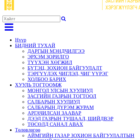
Нүүр
БИДНИЙ ТУХАЙ
ДАРГЫН МЭНДЧИЛГЭЭ
ЭРХЭМ ЗОРИЛГО
ТҮҮХЭН ХӨГЖИЛ
БҮТЭЦ, ЗОХИОН БАЙГУУЛАЛТ
ТЭРГҮҮЛЭХ ЧИГЛЭЛ, ЧИГ ҮҮРЭГ
ХОЛБОО БАРИХ
ХУУЛЬ ТОГТООМЖ
МОНГОЛ УЛСЫН ХУУЛИУД
ЗАСГИЙН ГАЗРЫН ТОГТООЛ
САЛБАРЫН ХУУЛИУД
САЛБАРЫН ДҮРЭМ ЖУРАМ
АРГАЧИЛСАН ЗААВАР
ДЭЭД ГАЗРЫН ТУШААЛ, ШИЙДВЭР
ТӨСӨЛД САНАЛ АВАХ
Төлөвлөгөө
АЙМГИЙН ГАЗАР ЗОХИОН БАЙГУУЛАЛТЫН