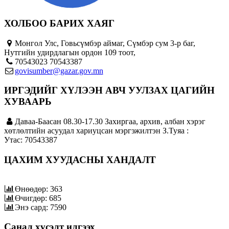
ХОЛБОО БАРИХ ХАЯГ
Монгол Улс, Говьсүмбэр аймаг, Сүмбэр сум 3-р баг,
Нутгийн удирдлагын ордон 109 тоот,
70543023 70543387
govisumber@gazar.gov.mn
ИРГЭДИЙГ ХҮЛЭЭН АВЧ УУЛЗАХ ЦАГИЙН
ХУВААРЬ
Даваа-Баасан 08.30-17.30 Захиргаа, архив, албан хэрэг
хөтлөлтийн асуудал хариуцсан мэргэжилтэн З.Туяа :
Утас: 70543387
ЦАХИМ ХУУДАСНЫ ХАНДАЛТ
Өнөөдөр: 363
Өчигдөр: 685
Энэ сард: 7590
Санал хүсэлт илгээх