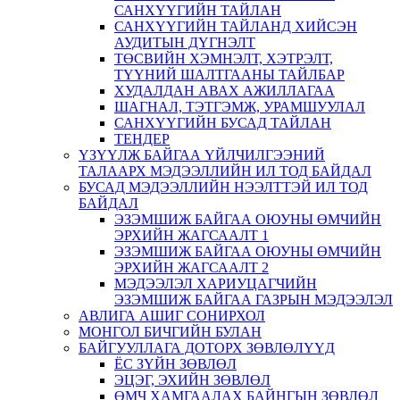
САНХҮҮГИЙН ТАЙЛАН
САНХҮҮГИЙН ТАЙЛАНД ХИЙСЭН
АУДИТЫН ДҮГНЭЛТ
ТӨСВИЙН ХЭМНЭЛТ, ХЭТРЭЛТ,
ТҮҮНИЙ ШАЛТГААНЫ ТАЙЛБАР
ХУДАЛДАН АВАХ АЖИЛЛАГАА
ШАГНАЛ, ТЭТГЭМЖ, УРАМШУУЛАЛ
САНХҮҮГИЙН БУСАД ТАЙЛАН
ТЕНДЕР
ҮЗҮҮЛЖ БАЙГАА ҮЙЛЧИЛГЭЭНИЙ
ТАЛААРХ МЭДЭЭЛЛИЙН ИЛ ТОД БАЙДАЛ
БУСАД МЭДЭЭЛЛИЙН НЭЭЛТТЭЙ ИЛ ТОД
БАЙДАЛ
ЭЗЭМШИЖ БАЙГАА ОЮУНЫ ӨМЧИЙН
ЭРХИЙН ЖАГСААЛТ 1
ЭЗЭМШИЖ БАЙГАА ОЮУНЫ ӨМЧИЙН
ЭРХИЙН ЖАГСААЛТ 2
МЭДЭЭЛЭЛ ХАРИУЦАГЧИЙН
ЭЗЭМШИЖ БАЙГАА ГАЗРЫН МЭДЭЭЛЭЛ
АВЛИГА АШИГ СОНИРХОЛ
МОНГОЛ БИЧГИЙН БУЛАН
БАЙГУУЛЛАГА ДОТОРХ ЗӨВЛӨЛҮҮД
ЁС ЗҮЙН ЗӨВЛӨЛ
ЭЦЭГ, ЭХИЙН ЗӨВЛӨЛ
ӨМЧ ХАМГААЛАХ БАЙНГЫН ЗӨВЛӨЛ