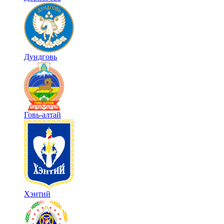
Дундговь
Говь-алтай
Хэнтий