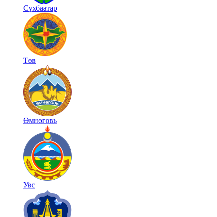
Сүхбаатар
Төв
Өмнөговь
Увс