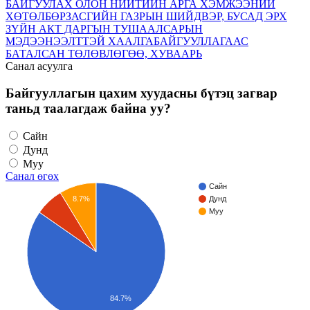
БАЙГУУЛАХ ОЛОН НИЙТИЙН АРГА ХЭМЖЭЭНИЙ
ХӨТӨЛБӨР
ЗАСГИЙН ГАЗРЫН ШИЙДВЭР, БУСАД ЭРХ
ЗҮЙН АКТ
ДАРГЫН ТУШААЛ
САРЫН
МЭДЭЭ
НЭЭЛТТЭЙ ХААЛГА
БАЙГУУЛЛАГААС
БАТАЛСАН ТӨЛӨВЛӨГӨӨ, ХУВААРЬ
Санал асуулга
Байгууллагын цахим хуудасны бүтэц загвар
таньд таалагдаж байна уу?
Сайн
Дунд
Муу
Санал өгөх
Сайн
8.7%
Дунд
Муу
84.7%