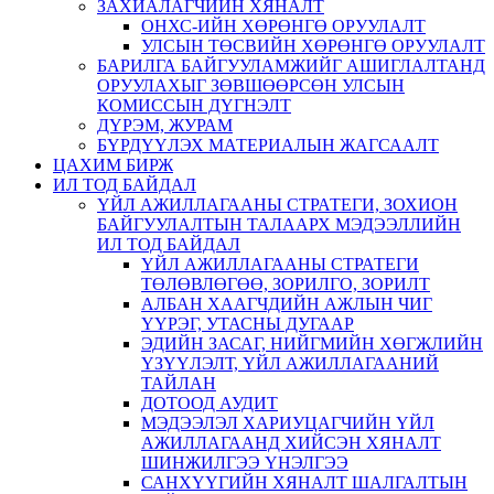
ЗАХИАЛАГЧИЙН ХЯНАЛТ
ОНХС-ИЙН ХӨРӨНГӨ ОРУУЛАЛТ
УЛСЫН ТӨСВИЙН ХӨРӨНГӨ ОРУУЛАЛТ
БАРИЛГА БАЙГУУЛАМЖИЙГ АШИГЛАЛТАНД
ОРУУЛАХЫГ ЗӨВШӨӨРСӨН УЛСЫН
КОМИССЫН ДҮГНЭЛТ
ДҮРЭМ, ЖУРАМ
БҮРДҮҮЛЭХ МАТЕРИАЛЫН ЖАГСААЛТ
ЦАХИМ БИРЖ
ИЛ ТОД БАЙДАЛ
ҮЙЛ АЖИЛЛАГААНЫ СТРАТЕГИ, ЗОХИОН
БАЙГУУЛАЛТЫН ТАЛААРХ МЭДЭЭЛЛИЙН
ИЛ ТОД БАЙДАЛ
ҮЙЛ АЖИЛЛАГААНЫ СТРАТЕГИ
ТӨЛӨВЛӨГӨӨ, ЗОРИЛГО, ЗОРИЛТ
АЛБАН ХААГЧДИЙН АЖЛЫН ЧИГ
ҮҮРЭГ, УТАСНЫ ДУГААР
ЭДИЙН ЗАСАГ, НИЙГМИЙН ХӨГЖЛИЙН
ҮЗҮҮЛЭЛТ, ҮЙЛ АЖИЛЛАГААНИЙ
ТАЙЛАН
ДОТООД АУДИТ
МЭДЭЭЛЭЛ ХАРИУЦАГЧИЙН ҮЙЛ
АЖИЛЛАГААНД ХИЙСЭН ХЯНАЛТ
ШИНЖИЛГЭЭ ҮНЭЛГЭЭ
САНХҮҮГИЙН ХЯНАЛТ ШАЛГАЛТЫН