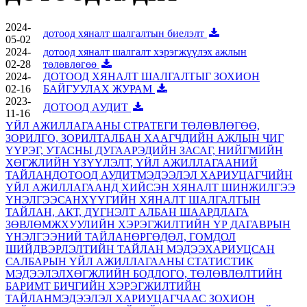
2024-
дотоод хяналт шалгалтын биелэлт
05-02
2024-
дотоод хяналт шалгалт хэрэгжүүлэх ажлын
02-28
төлөвлөгөө
2024-
ДОТООД ХЯНАЛТ ШАЛГАЛТЫГ ЗОХИОН
02-16
БАЙГУУЛАХ ЖУРАМ
2023-
ДОТООД АУДИТ
11-16
ҮЙЛ АЖИЛЛАГААНЫ СТРАТЕГИ ТӨЛӨВЛӨГӨӨ,
ЗОРИЛГО, ЗОРИЛТ
АЛБАН ХААГЧДИЙН АЖЛЫН ЧИГ
ҮҮРЭГ, УТАСНЫ ДУГААР
ЭДИЙН ЗАСАГ, НИЙГМИЙН
ХӨГЖЛИЙН ҮЗҮҮЛЭЛТ, ҮЙЛ АЖИЛЛАГААНИЙ
ТАЙЛАН
ДОТООД АУДИТ
МЭДЭЭЛЭЛ ХАРИУЦАГЧИЙН
ҮЙЛ АЖИЛЛАГААНД ХИЙСЭН ХЯНАЛТ ШИНЖИЛГЭЭ
ҮНЭЛГЭЭ
САНХҮҮГИЙН ХЯНАЛТ ШАЛГАЛТЫН
ТАЙЛАН, АКТ, ДҮГНЭЛТ АЛБАН ШААРДЛАГА
ЗӨВЛӨМЖ
ХУУЛИЙН ХЭРЭГЖИЛТИЙН ҮР ДАГАВРЫН
ҮНЭЛГЭЭНИЙ ТАЙЛАН
ӨРГӨДӨЛ, ГОМДОЛ
ШИЙДВЭРЛЭЛТИЙН ТАЙЛАН МЭДЭЭ
ХАРИУЦСАН
САЛБАРЫН ҮЙЛ АЖИЛЛАГААНЫ СТАТИСТИК
МЭДЭЭЛЭЛ
ХӨГЖЛИЙН БОДЛОГО, ТӨЛӨВЛӨЛТИЙН
БАРИМТ БИЧГИЙН ХЭРЭГЖИЛТИЙН
ТАЙЛАН
МЭДЭЭЛЭЛ ХАРИУЦАГЧААС ЗОХИОН