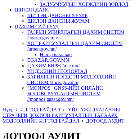
ЗАЛУУЧУУДЫН ХӨГЖЛИЙН ЗӨВЛӨЛ
ШИЛЭН ДАНС
ШИЛЭН ДАНСНЫ ХУУЛЬ
ШИЛЭН ДАНСНЫ ЖУРАМ
ЦАХИМ САЙТУУД
ГАЗРЫН УДИРДЛАГЫН ЦАХИМ СИСТЕМ
/egazar.gov.mn/
ХОТ БАЙГУУЛАЛТЫН ЦАХИМ СИСТЕМ
/urban.gov.mn/
Нэвтрэх заавар
EGAZAR.GOV.MN
ЦАХИМ БИРЖ /mle.mn/
ҮНДЭСНИЙ ГЕОПОРТАЛ
БАРИЛГЫН НЭГДСЭН МЭДЭЭЛЛИЙН
СИСТЕМ //mcis.gov.mn/
"MONPOS" GNSS-ИЙН ОНЛАЙН
БОЛОВСРУУЛАЛТЫН СИСТЕМ
//monpos.gazar.gov.mn/
Нүүр
ИЛ ТОД БАЙДАЛ
ҮЙЛ АЖИЛЛАГААНЫ
СТРАТЕГИ, ЗОХИОН БАЙГУУЛАЛТЫН ТАЛААРХ
МЭДЭЭЛЛИЙН ИЛ ТОД БАЙДАЛ
ДОТООД АУДИТ
ДОТООД АУДИТ