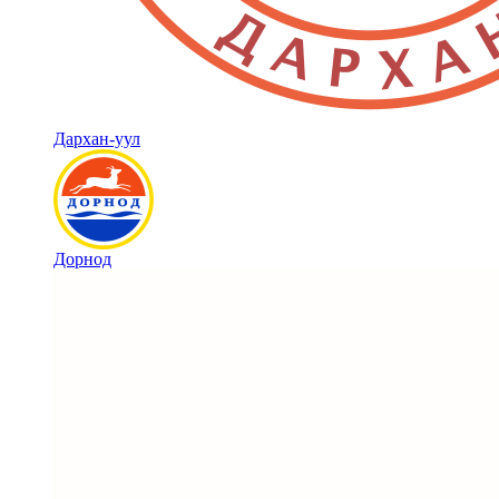
Дархан-уул
Дорнод