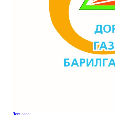
Дорноговь