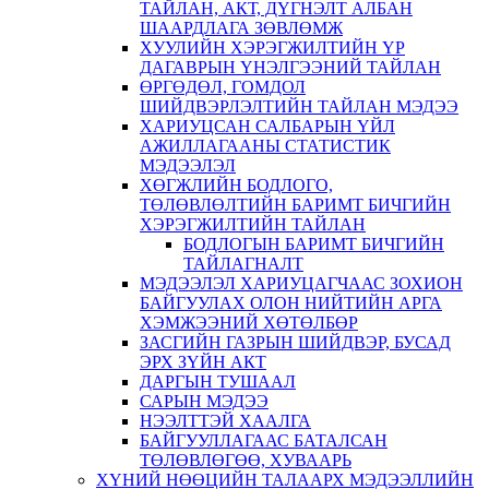
ТАЙЛАН, АКТ, ДҮГНЭЛТ АЛБАН
ШААРДЛАГА ЗӨВЛӨМЖ
ХУУЛИЙН ХЭРЭГЖИЛТИЙН ҮР
ДАГАВРЫН ҮНЭЛГЭЭНИЙ ТАЙЛАН
ӨРГӨДӨЛ, ГОМДОЛ
ШИЙДВЭРЛЭЛТИЙН ТАЙЛАН МЭДЭЭ
ХАРИУЦСАН САЛБАРЫН ҮЙЛ
АЖИЛЛАГААНЫ СТАТИСТИК
МЭДЭЭЛЭЛ
ХӨГЖЛИЙН БОДЛОГО,
ТӨЛӨВЛӨЛТИЙН БАРИМТ БИЧГИЙН
ХЭРЭГЖИЛТИЙН ТАЙЛАН
БОДЛОГЫН БАРИМТ БИЧГИЙН
ТАЙЛАГНАЛТ
МЭДЭЭЛЭЛ ХАРИУЦАГЧААС ЗОХИОН
БАЙГУУЛАХ ОЛОН НИЙТИЙН АРГА
ХЭМЖЭЭНИЙ ХӨТӨЛБӨР
ЗАСГИЙН ГАЗРЫН ШИЙДВЭР, БУСАД
ЭРХ ЗҮЙН АКТ
ДАРГЫН ТУШААЛ
САРЫН МЭДЭЭ
НЭЭЛТТЭЙ ХААЛГА
БАЙГУУЛЛАГААС БАТАЛСАН
ТӨЛӨВЛӨГӨӨ, ХУВААРЬ
ХҮНИЙ НӨӨЦИЙН ТАЛААРХ МЭДЭЭЛЛИЙН