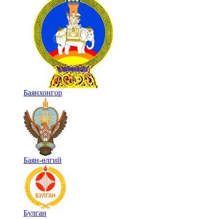
Баянхонгор
Баян-өлгий
Булган