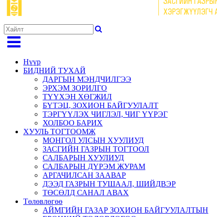
Нүүр
БИДНИЙ ТУХАЙ
ДАРГЫН МЭНДЧИЛГЭЭ
ЭРХЭМ ЗОРИЛГО
ТҮҮХЭН ХӨГЖИЛ
БҮТЭЦ, ЗОХИОН БАЙГУУЛАЛТ
ТЭРГҮҮЛЭХ ЧИГЛЭЛ, ЧИГ ҮҮРЭГ
ХОЛБОО БАРИХ
ХУУЛЬ ТОГТООМЖ
МОНГОЛ УЛСЫН ХУУЛИУД
ЗАСГИЙН ГАЗРЫН ТОГТООЛ
САЛБАРЫН ХУУЛИУД
САЛБАРЫН ДҮРЭМ ЖУРАМ
АРГАЧИЛСАН ЗААВАР
ДЭЭД ГАЗРЫН ТУШААЛ, ШИЙДВЭР
ТӨСӨЛД САНАЛ АВАХ
Төлөвлөгөө
АЙМГИЙН ГАЗАР ЗОХИОН БАЙГУУЛАЛТЫН