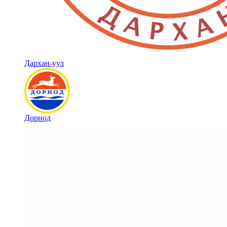
Дархан-уул
Дорнод