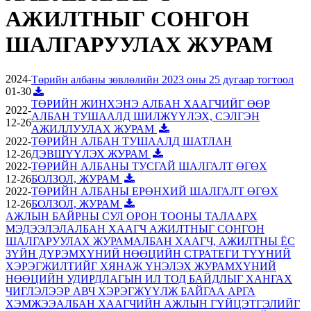
АЖИЛТНЫГ СОНГОН
ШАЛГАРУУЛАХ ЖУРАМ
2024-
Төрийн албаны зөвлөлийн 2023 оны 25 дугаар тогтоол
01-30
ТӨРИЙН ЖИНХЭНЭ АЛБАН ХААГЧИЙГ ӨӨР
2022-
АЛБАН ТУШААЛД ШИЛЖҮҮЛЭХ, СЭЛГЭН
12-26
АЖИЛЛУУЛАХ ЖУРАМ
2022-
ТӨРИЙН АЛБАН ТУШААЛД ШАТЛАН
12-26
ДЭВШҮҮЛЭХ ЖУРАМ
2022-
ТӨРИЙН АЛБАНЫ ТУСГАЙ ШАЛГАЛТ ӨГӨХ
12-26
БОЛЗОЛ, ЖУРАМ
2022-
ТӨРИЙН АЛБАНЫ ЕРӨНХИЙ ШАЛГАЛТ ӨГӨХ
12-26
БОЛЗОЛ, ЖУРАМ
АЖЛЫН БАЙРНЫ СУЛ ОРОН ТООНЫ ТАЛААРХ
МЭДЭЭЛЭЛ
АЛБАН ХААГЧ АЖИЛТНЫГ СОНГОН
ШАЛГАРУУЛАХ ЖУРАМ
АЛБАН ХААГЧ, АЖИЛТНЫ ЁС
ЗҮЙН ДҮРЭМ
ХҮНИЙ НӨӨЦИЙН СТРАТЕГИ ТҮҮНИЙ
ХЭРЭГЖИЛТИЙГ ХЯНАЖ ҮНЭЛЭХ ЖУРАМ
ХҮНИЙ
НӨӨЦИЙН УДИРДЛАГЫН ИЛ ТОД БАЙДЛЫГ ХАНГАХ
ЧИГЛЭЛЭЭР АВЧ ХЭРЭГЖҮҮЛЖ БАЙГАА АРГА
ХЭМЖЭЭ
АЛБАН ХААГЧИЙН АЖЛЫН ГҮЙЦЭТГЭЛИЙГ