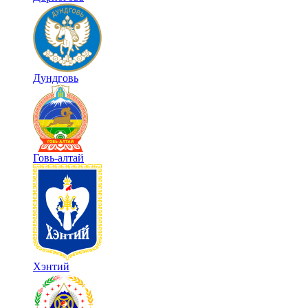
Дундговь
Говь-алтай
Хэнтий