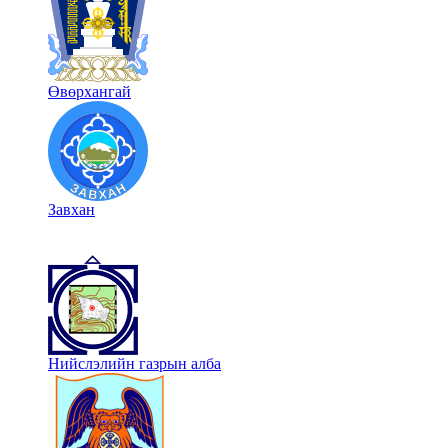
Өвөрхангай
Завхан
Нийслэлийн газрын алба