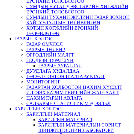
ЕРӨНХИЙ ТӨЛӨВЛӨГӨӨ
СУМДЫН НУТАГ ДЭВСГЭРИЙН ХӨГЖЛИЙН
ЕРӨНХИЙ ТӨЛӨВЛӨГӨӨ
СУМДЫН ТУХАЙН ЖИЛИЙН ГАЗАР ЗОХИОН
БАЙГУУЛАЛТЫН ТӨЛӨВЛӨГӨӨ
ХОТЫН ХӨГЖЛИЙН ЕРӨНХИЙ
ТӨЛӨВЛӨГӨӨ
ГАЗРЫН ХЭЛТЭС
ГАЗАР ӨМЧЛӨЛ
ГАЗРЫН ТӨЛБӨР
ӨРГӨДЛИЙН МАЯГТ
ГЕОДЕЗИ ЗУРАГ ЗҮЙ
ГАЗРЫН ЗУРАГЛАЛ
ДУУДЛАГА ХУДАЛДАА
ТӨСӨЛ СОНГОН ШАЛГАРУУЛАЛТ
МОНИТОРИНГ
ГАЗАРТАЙ ХОЛБООТОЙ ЦАХИМ ХҮСЭЛТ
ИЛГЭЭХ БАРИМТ БИЧГИЙН ЖАГСААЛТ
ЦАХИМ ГАРЫН АВЛАГА
САЛБАРЫН СТАТИСТИК МЭДЭЭЛЭЛ
БАРИЛГЫН ХЭЛТЭС
БАРИЛГЫН МАТЕРИАЛ
БАРИЛГЫН МАТЕРИАЛ
БАРИЛГЫН МАТЕРИАЛЫН СОРИЛТ
ШИНЖИЛГЭЭНИЙ ЛАБОРАТОРИ