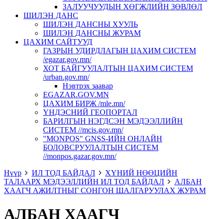
ЗАЛУУЧУУДЫН ХӨГЖЛИЙН ЗӨВЛӨЛ
ШИЛЭН ДАНС
ШИЛЭН ДАНСНЫ ХУУЛЬ
ШИЛЭН ДАНСНЫ ЖУРАМ
ЦАХИМ САЙТУУД
ГАЗРЫН УДИРДЛАГЫН ЦАХИМ СИСТЕМ
/egazar.gov.mn/
ХОТ БАЙГУУЛАЛТЫН ЦАХИМ СИСТЕМ
/urban.gov.mn/
Нэвтрэх заавар
EGAZAR.GOV.MN
ЦАХИМ БИРЖ /mle.mn/
ҮНДЭСНИЙ ГЕОПОРТАЛ
БАРИЛГЫН НЭГДСЭН МЭДЭЭЛЛИЙН
СИСТЕМ //mcis.gov.mn/
"MONPOS" GNSS-ИЙН ОНЛАЙН
БОЛОВСРУУЛАЛТЫН СИСТЕМ
//monpos.gazar.gov.mn/
Нүүр
ИЛ ТОД БАЙДАЛ
ХҮНИЙ НӨӨЦИЙН
ТАЛААРХ МЭДЭЭЛЛИЙН ИЛ ТОД БАЙДАЛ
АЛБАН
ХААГЧ АЖИЛТНЫГ СОНГОН ШАЛГАРУУЛАХ ЖУРАМ
АЛБАН ХААГЧ