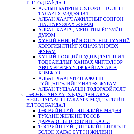
ИЛ ТОД БАЙДАЛ
АЖЛЫН БАЙРНЫ СУЛ ОРОН ТООНЫ
ТАЛААРХ МЭДЭЭЛЭЛ
АЛБАН ХААГЧ АЖИЛТНЫГ СОНГОН
ШАЛГАРУУЛАХ ЖУРАМ
АЛБАН ХААГЧ, АЖИЛТНЫ ЁС ЗҮЙН
ДҮРЭМ
ХҮНИЙ НӨӨЦИЙН СТРАТЕГИ ТҮҮНИЙ
ХЭРЭГЖИЛТИЙГ ХЯНАЖ ҮНЭЛЭХ
ЖУРАМ
ХҮНИЙ НӨӨЦИЙН УДИРДЛАГЫН ИЛ
ТОД БАЙДЛЫГ ХАНГАХ ЧИГЛЭЛЭЭР
АВЧ ХЭРЭГЖҮҮЛЖ БАЙГАА АРГА
ХЭМЖЭЭ
АЛБАН ХААГЧИЙН АЖЛЫН
ГҮЙЦЭТГЭЛИЙГ ҮНЭЛЭХ ЖУРАМ
АЛБАН ТУШААЛЫН ТОДОРХОЙЛОЛТ
ТӨСӨВ САНХҮҮ, ХУДАЛДАН АВАХ
АЖИЛЛАГААНЫ ТАЛААРХ МЭДЭЭЛЛИЙН
ИЛ ТОД БАЙДАЛ
ТӨСВИЙН ГҮЙЦЭТГЭЛИЙН МЭДЭЭ
ТУХАЙН ЖИЛИЙН ТӨСӨВ
ДАРАА ОНЫ ТӨСВИЙН ТӨСӨЛ
ТӨСВИЙН ГҮЙЦЭТГЭЛИЙН БИЕЛЭЛТ
БОЛОН ХАГАС БҮТЭН ЖИЛИЙН