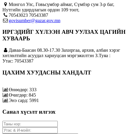
Монгол Улс, Говьсүмбэр аймаг, Сүмбэр сум 3-р баг,
Нутгийн удирдлагын ордон 109 тоот,
70543023 70543387
govisumber@gazar.gov.mn
ИРГЭДИЙГ ХҮЛЭЭН АВЧ УУЛЗАХ ЦАГИЙН
ХУВААРЬ
Даваа-Баасан 08.30-17.30 Захиргаа, архив, албан хэрэг
хөтлөлтийн асуудал хариуцсан мэргэжилтэн З.Туяа :
Утас: 70543387
ЦАХИМ ХУУДАСНЫ ХАНДАЛТ
Өнөөдөр: 333
Өчигдөр: 845
Энэ сард: 5991
Санал хүсэлт илгээх