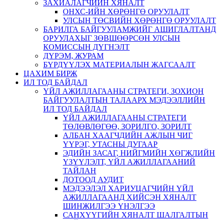
ЗАХИАЛАГЧИЙН ХЯНАЛТ
ОНХС-ИЙН ХӨРӨНГӨ ОРУУЛАЛТ
УЛСЫН ТӨСВИЙН ХӨРӨНГӨ ОРУУЛАЛТ
БАРИЛГА БАЙГУУЛАМЖИЙГ АШИГЛАЛТАНД
ОРУУЛАХЫГ ЗӨВШӨӨРСӨН УЛСЫН
КОМИССЫН ДҮГНЭЛТ
ДҮРЭМ, ЖУРАМ
БҮРДҮҮЛЭХ МАТЕРИАЛЫН ЖАГСААЛТ
ЦАХИМ БИРЖ
ИЛ ТОД БАЙДАЛ
ҮЙЛ АЖИЛЛАГААНЫ СТРАТЕГИ, ЗОХИОН
БАЙГУУЛАЛТЫН ТАЛААРХ МЭДЭЭЛЛИЙН
ИЛ ТОД БАЙДАЛ
ҮЙЛ АЖИЛЛАГААНЫ СТРАТЕГИ
ТӨЛӨВЛӨГӨӨ, ЗОРИЛГО, ЗОРИЛТ
АЛБАН ХААГЧДИЙН АЖЛЫН ЧИГ
ҮҮРЭГ, УТАСНЫ ДУГААР
ЭДИЙН ЗАСАГ, НИЙГМИЙН ХӨГЖЛИЙН
ҮЗҮҮЛЭЛТ, ҮЙЛ АЖИЛЛАГААНИЙ
ТАЙЛАН
ДОТООД АУДИТ
МЭДЭЭЛЭЛ ХАРИУЦАГЧИЙН ҮЙЛ
АЖИЛЛАГААНД ХИЙСЭН ХЯНАЛТ
ШИНЖИЛГЭЭ ҮНЭЛГЭЭ
САНХҮҮГИЙН ХЯНАЛТ ШАЛГАЛТЫН