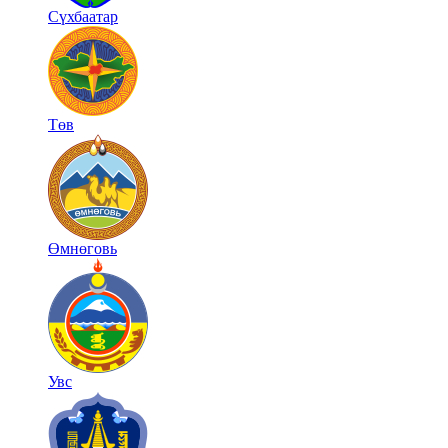
Сүхбаатар
Төв
Өмнөговь
Увс