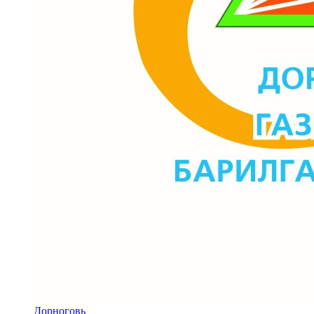
Дорноговь