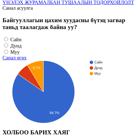
ҮНЭЛЭХ ЖУРАМ
АЛБАН ТУШААЛЫН ТОДОРХОЙЛОЛТ
Санал асуулга
Байгууллагын цахим хуудасны бүтэц загвар
таньд таалагдаж байна уу?
Сайн
Дунд
Муу
Санал өгөх
Сайн
8.7%
Дунд
Муу
84.7%
ХОЛБОО БАРИХ ХАЯГ