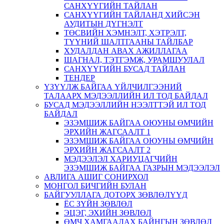
САНХҮҮГИЙН ТАЙЛАН
САНХҮҮГИЙН ТАЙЛАНД ХИЙСЭН
АУДИТЫН ДҮГНЭЛТ
ТӨСВИЙН ХЭМНЭЛТ, ХЭТРЭЛТ,
ТҮҮНИЙ ШАЛТГААНЫ ТАЙЛБАР
ХУДАЛДАН АВАХ АЖИЛЛАГАА
ШАГНАЛ, ТЭТГЭМЖ, УРАМШУУЛАЛ
САНХҮҮГИЙН БУСАД ТАЙЛАН
ТЕНДЕР
ҮЗҮҮЛЖ БАЙГАА ҮЙЛЧИЛГЭЭНИЙ
ТАЛААРХ МЭДЭЭЛЛИЙН ИЛ ТОД БАЙДАЛ
БУСАД МЭДЭЭЛЛИЙН НЭЭЛТТЭЙ ИЛ ТОД
БАЙДАЛ
ЭЗЭМШИЖ БАЙГАА ОЮУНЫ ӨМЧИЙН
ЭРХИЙН ЖАГСААЛТ 1
ЭЗЭМШИЖ БАЙГАА ОЮУНЫ ӨМЧИЙН
ЭРХИЙН ЖАГСААЛТ 2
МЭДЭЭЛЭЛ ХАРИУЦАГЧИЙН
ЭЗЭМШИЖ БАЙГАА ГАЗРЫН МЭДЭЭЛЭЛ
АВЛИГА АШИГ СОНИРХОЛ
МОНГОЛ БИЧГИЙН БУЛАН
БАЙГУУЛЛАГА ДОТОРХ ЗӨВЛӨЛҮҮД
ЁС ЗҮЙН ЗӨВЛӨЛ
ЭЦЭГ, ЭХИЙН ЗӨВЛӨЛ
ӨМЧ ХАМГААЛАХ БАЙНГЫН ЗӨВЛӨЛ