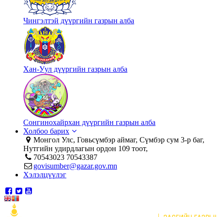
Чингэлтэй дүүргийн газрын алба
Хан-Уул дүүргийн газрын алба
Сонгинохайрхан дүүргийн газрын алба
Холбоо барих
Монгол Улс, Говьсүмбэр аймаг, Сүмбэр сум 3-р баг,
Нутгийн удирдлагын ордон 109 тоот,
70543023 70543387
govisumber@gazar.gov.mn
Хэлэлцүүлэг