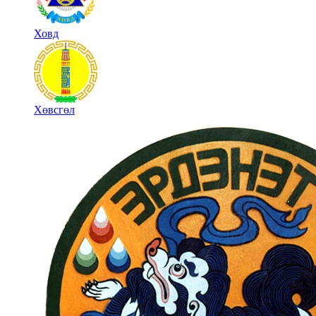
Ховд
Хөвсгөл