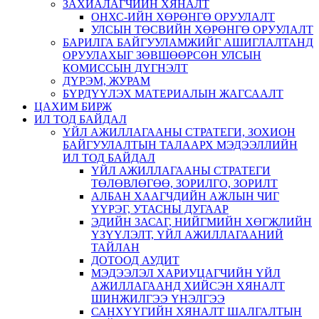
ЗАХИАЛАГЧИЙН ХЯНАЛТ
ОНХС-ИЙН ХӨРӨНГӨ ОРУУЛАЛТ
УЛСЫН ТӨСВИЙН ХӨРӨНГӨ ОРУУЛАЛТ
БАРИЛГА БАЙГУУЛАМЖИЙГ АШИГЛАЛТАНД
ОРУУЛАХЫГ ЗӨВШӨӨРСӨН УЛСЫН
КОМИССЫН ДҮГНЭЛТ
ДҮРЭМ, ЖУРАМ
БҮРДҮҮЛЭХ МАТЕРИАЛЫН ЖАГСААЛТ
ЦАХИМ БИРЖ
ИЛ ТОД БАЙДАЛ
ҮЙЛ АЖИЛЛАГААНЫ СТРАТЕГИ, ЗОХИОН
БАЙГУУЛАЛТЫН ТАЛААРХ МЭДЭЭЛЛИЙН
ИЛ ТОД БАЙДАЛ
ҮЙЛ АЖИЛЛАГААНЫ СТРАТЕГИ
ТӨЛӨВЛӨГӨӨ, ЗОРИЛГО, ЗОРИЛТ
АЛБАН ХААГЧДИЙН АЖЛЫН ЧИГ
ҮҮРЭГ, УТАСНЫ ДУГААР
ЭДИЙН ЗАСАГ, НИЙГМИЙН ХӨГЖЛИЙН
ҮЗҮҮЛЭЛТ, ҮЙЛ АЖИЛЛАГААНИЙ
ТАЙЛАН
ДОТООД АУДИТ
МЭДЭЭЛЭЛ ХАРИУЦАГЧИЙН ҮЙЛ
АЖИЛЛАГААНД ХИЙСЭН ХЯНАЛТ
ШИНЖИЛГЭЭ ҮНЭЛГЭЭ
САНХҮҮГИЙН ХЯНАЛТ ШАЛГАЛТЫН