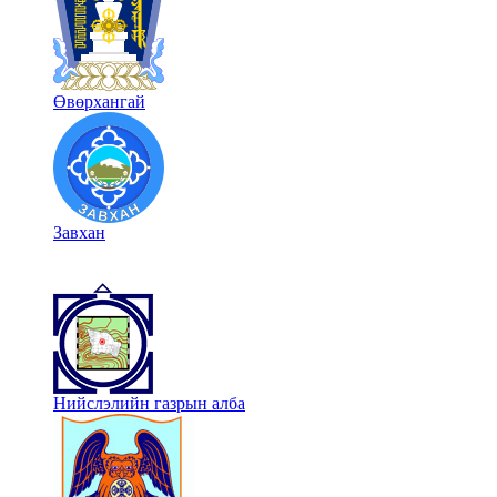
Өвөрхангай
Завхан
Нийслэлийн газрын алба