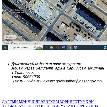
Дэлгэрэнгүй мэдээлэл авах эх сурвалж:
Албан хэрэг хөтлөлт архив хариуцсан ажилтан
Т.Урантогос
Утас: 99554239
Цахим шуудангын хаяг:
govisumber@gazar.gov.mn
ДАРГЫН МЭНДЧИЛГЭЭ
ЭРХЭМ ЗОРИЛГО
ТҮҮХЭН
ХӨГЖИЛ
БҮТЭЦ, ЗОХИОН БАЙГУУЛАЛТ
ТЭРГҮҮЛЭХ