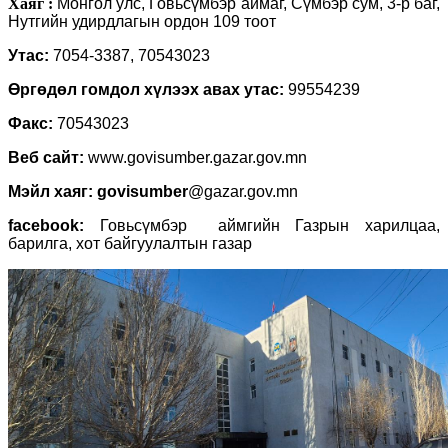
Хаяг
:
Монгол
улс, Говьсүмбэр аймаг, Сүмбэр сум, 3-р баг,
Нутгийн удирдлагын ордон 109 тоот
Утас:
7054-3387, 70543023
Өргөдөл гомдол хүлээх авах утас:
99554239
Факс:
70543023
Веб сайт:
www.govisumber.gazar.gov.mn
Мэйл хаяг: govisumber
@gazar.gov.mn
facebook:
Говьсүмбэр аймгийн Газрын харилцаа,
барилга, хот байгуулалтын газар