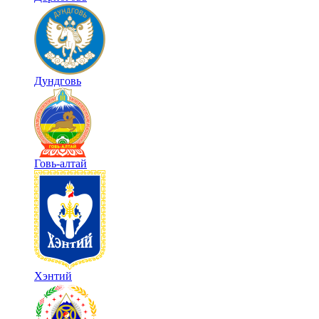
Дундговь
Говь-алтай
Хэнтий