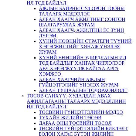
ИЛ ТОД БАЙДАЛ
АЖЛЫН БАЙРНЫ СУЛ ОРОН ТООНЫ
ТАЛААРХ МЭДЭЭЛЭЛ
АЛБАН ХААГЧ АЖИЛТНЫГ СОНГОН
ШАЛГАРУУЛАХ ЖУРАМ
АЛБАН ХААГЧ, АЖИЛТНЫ ЁС ЗҮЙН
ДҮРЭМ
ХҮНИЙ НӨӨЦИЙН СТРАТЕГИ ТҮҮНИЙ
ХЭРЭГЖИЛТИЙГ ХЯНАЖ ҮНЭЛЭХ
ЖУРАМ
ХҮНИЙ НӨӨЦИЙН УДИРДЛАГЫН ИЛ
ТОД БАЙДЛЫГ ХАНГАХ ЧИГЛЭЛЭЭР
АВЧ ХЭРЭГЖҮҮЛЖ БАЙГАА АРГА
ХЭМЖЭЭ
АЛБАН ХААГЧИЙН АЖЛЫН
ГҮЙЦЭТГЭЛИЙГ ҮНЭЛЭХ ЖУРАМ
АЛБАН ТУШААЛЫН ТОДОРХОЙЛОЛТ
ТӨСӨВ САНХҮҮ, ХУДАЛДАН АВАХ
АЖИЛЛАГААНЫ ТАЛААРХ МЭДЭЭЛЛИЙН
ИЛ ТОД БАЙДАЛ
ТӨСВИЙН ГҮЙЦЭТГЭЛИЙН МЭДЭЭ
ТУХАЙН ЖИЛИЙН ТӨСӨВ
ДАРАА ОНЫ ТӨСВИЙН ТӨСӨЛ
ТӨСВИЙН ГҮЙЦЭТГЭЛИЙН БИЕЛЭЛТ
БОЛОН ХАГАС БҮТЭН ЖИЛИЙН