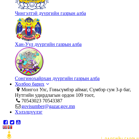
Чингэлтэй дүүргийн газрын алба
Хан-Уул дүүргийн газрын алба
Сонгинохайрхан дүүргийн газрын алба
Холбоо барих
Монгол Улс, Говьсүмбэр аймаг, Сүмбэр сум 3-р баг,
Нутгийн удирдлагын ордон 109 тоот,
70543023 70543387
govisumber@gazar.gov.mn
Хэлэлцүүлэг