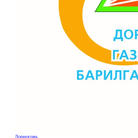
Дорноговь