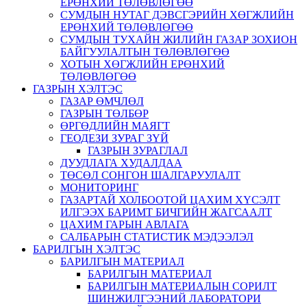
ЕРӨНХИЙ ТӨЛӨВЛӨГӨӨ
СУМДЫН НУТАГ ДЭВСГЭРИЙН ХӨГЖЛИЙН
ЕРӨНХИЙ ТӨЛӨВЛӨГӨӨ
СУМДЫН ТУХАЙН ЖИЛИЙН ГАЗАР ЗОХИОН
БАЙГУУЛАЛТЫН ТӨЛӨВЛӨГӨӨ
ХОТЫН ХӨГЖЛИЙН ЕРӨНХИЙ
ТӨЛӨВЛӨГӨӨ
ГАЗРЫН ХЭЛТЭС
ГАЗАР ӨМЧЛӨЛ
ГАЗРЫН ТӨЛБӨР
ӨРГӨДЛИЙН МАЯГТ
ГЕОДЕЗИ ЗУРАГ ЗҮЙ
ГАЗРЫН ЗУРАГЛАЛ
ДУУДЛАГА ХУДАЛДАА
ТӨСӨЛ СОНГОН ШАЛГАРУУЛАЛТ
МОНИТОРИНГ
ГАЗАРТАЙ ХОЛБООТОЙ ЦАХИМ ХҮСЭЛТ
ИЛГЭЭХ БАРИМТ БИЧГИЙН ЖАГСААЛТ
ЦАХИМ ГАРЫН АВЛАГА
САЛБАРЫН СТАТИСТИК МЭДЭЭЛЭЛ
БАРИЛГЫН ХЭЛТЭС
БАРИЛГЫН МАТЕРИАЛ
БАРИЛГЫН МАТЕРИАЛ
БАРИЛГЫН МАТЕРИАЛЫН СОРИЛТ
ШИНЖИЛГЭЭНИЙ ЛАБОРАТОРИ