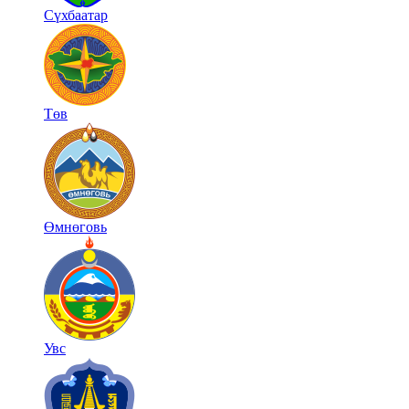
Сүхбаатар
Төв
Өмнөговь
Увс