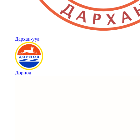
Дархан-уул
Дорнод