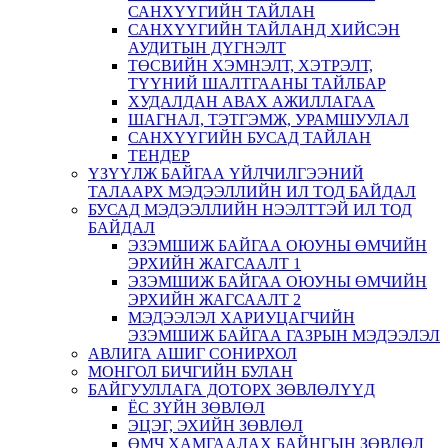
САНХҮҮГИЙН ТАЙЛАН
САНХҮҮГИЙН ТАЙЛАНД ХИЙСЭН
АУДИТЫН ДҮГНЭЛТ
ТӨСВИЙН ХЭМНЭЛТ, ХЭТРЭЛТ,
ТҮҮНИЙ ШАЛТГААНЫ ТАЙЛБАР
ХУДАЛДАН АВАХ АЖИЛЛАГАА
ШАГНАЛ, ТЭТГЭМЖ, УРАМШУУЛАЛ
САНХҮҮГИЙН БУСАД ТАЙЛАН
ТЕНДЕР
ҮЗҮҮЛЖ БАЙГАА ҮЙЛЧИЛГЭЭНИЙ
ТАЛААРХ МЭДЭЭЛЛИЙН ИЛ ТОД БАЙДАЛ
БУСАД МЭДЭЭЛЛИЙН НЭЭЛТТЭЙ ИЛ ТОД
БАЙДАЛ
ЭЗЭМШИЖ БАЙГАА ОЮУНЫ ӨМЧИЙН
ЭРХИЙН ЖАГСААЛТ 1
ЭЗЭМШИЖ БАЙГАА ОЮУНЫ ӨМЧИЙН
ЭРХИЙН ЖАГСААЛТ 2
МЭДЭЭЛЭЛ ХАРИУЦАГЧИЙН
ЭЗЭМШИЖ БАЙГАА ГАЗРЫН МЭДЭЭЛЭЛ
АВЛИГА АШИГ СОНИРХОЛ
МОНГОЛ БИЧГИЙН БУЛАН
БАЙГУУЛЛАГА ДОТОРХ ЗӨВЛӨЛҮҮД
ЁС ЗҮЙН ЗӨВЛӨЛ
ЭЦЭГ, ЭХИЙН ЗӨВЛӨЛ
ӨМЧ ХАМГААЛАХ БАЙНГЫН ЗӨВЛӨЛ