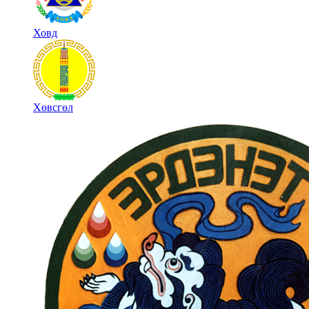
Ховд
Хөвсгөл