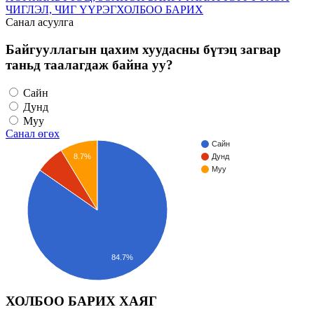
ЧИГЛЭЛ, ЧИГ ҮҮРЭГ
ХОЛБОО БАРИХ
Санал асуулга
Байгууллагын цахим хуудасны бүтэц загвар
таньд таалагдаж байна уу?
Сайн
Дунд
Муу
Санал өгөх
Сайн
8.7%
Дунд
Муу
84.7%
ХОЛБОО БАРИХ ХАЯГ