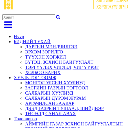
Нүүр
БИДНИЙ ТУХАЙ
ДАРГЫН МЭНДЧИЛГЭЭ
ЭРХЭМ ЗОРИЛГО
ТҮҮХЭН ХӨГЖИЛ
БҮТЭЦ, ЗОХИОН БАЙГУУЛАЛТ
ТЭРГҮҮЛЭХ ЧИГЛЭЛ, ЧИГ ҮҮРЭГ
ХОЛБОО БАРИХ
ХУУЛЬ ТОГТООМЖ
МОНГОЛ УЛСЫН ХУУЛИУД
ЗАСГИЙН ГАЗРЫН ТОГТООЛ
САЛБАРЫН ХУУЛИУД
САЛБАРЫН ДҮРЭМ ЖУРАМ
АРГАЧИЛСАН ЗААВАР
ДЭЭД ГАЗРЫН ТУШААЛ, ШИЙДВЭР
ТӨСӨЛД САНАЛ АВАХ
Төлөвлөгөө
АЙМГИЙН ГАЗАР ЗОХИОН БАЙГУУЛАЛТЫН