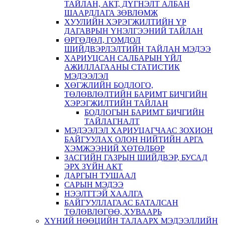
ТАЙЛАН, АКТ, ДҮГНЭЛТ АЛБАН
ШААРДЛАГА ЗӨВЛӨМЖ
ХУУЛИЙН ХЭРЭГЖИЛТИЙН ҮР
ДАГАВРЫН ҮНЭЛГЭЭНИЙ ТАЙЛАН
ӨРГӨДӨЛ, ГОМДОЛ
ШИЙДВЭРЛЭЛТИЙН ТАЙЛАН МЭДЭЭ
ХАРИУЦСАН САЛБАРЫН ҮЙЛ
АЖИЛЛАГААНЫ СТАТИСТИК
МЭДЭЭЛЭЛ
ХӨГЖЛИЙН БОДЛОГО,
ТӨЛӨВЛӨЛТИЙН БАРИМТ БИЧГИЙН
ХЭРЭГЖИЛТИЙН ТАЙЛАН
БОДЛОГЫН БАРИМТ БИЧГИЙН
ТАЙЛАГНАЛТ
МЭДЭЭЛЭЛ ХАРИУЦАГЧААС ЗОХИОН
БАЙГУУЛАХ ОЛОН НИЙТИЙН АРГА
ХЭМЖЭЭНИЙ ХӨТӨЛБӨР
ЗАСГИЙН ГАЗРЫН ШИЙДВЭР, БУСАД
ЭРХ ЗҮЙН АКТ
ДАРГЫН ТУШААЛ
САРЫН МЭДЭЭ
НЭЭЛТТЭЙ ХААЛГА
БАЙГУУЛЛАГААС БАТАЛСАН
ТӨЛӨВЛӨГӨӨ, ХУВААРЬ
ХҮНИЙ НӨӨЦИЙН ТАЛААРХ МЭДЭЭЛЛИЙН