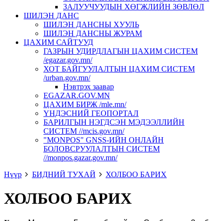
ЗАЛУУЧУУДЫН ХӨГЖЛИЙН ЗӨВЛӨЛ
ШИЛЭН ДАНС
ШИЛЭН ДАНСНЫ ХУУЛЬ
ШИЛЭН ДАНСНЫ ЖУРАМ
ЦАХИМ САЙТУУД
ГАЗРЫН УДИРДЛАГЫН ЦАХИМ СИСТЕМ
/egazar.gov.mn/
ХОТ БАЙГУУЛАЛТЫН ЦАХИМ СИСТЕМ
/urban.gov.mn/
Нэвтрэх заавар
EGAZAR.GOV.MN
ЦАХИМ БИРЖ /mle.mn/
ҮНДЭСНИЙ ГЕОПОРТАЛ
БАРИЛГЫН НЭГДСЭН МЭДЭЭЛЛИЙН
СИСТЕМ //mcis.gov.mn/
"MONPOS" GNSS-ИЙН ОНЛАЙН
БОЛОВСРУУЛАЛТЫН СИСТЕМ
//monpos.gazar.gov.mn/
Нүүр
БИДНИЙ ТУХАЙ
ХОЛБОО БАРИХ
ХОЛБОО БАРИХ