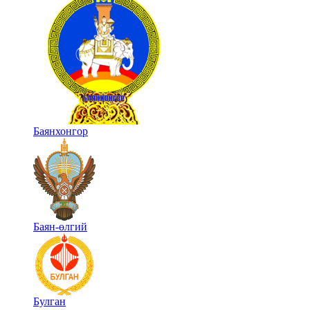
Баянхонгор
Баян-өлгий
Булган