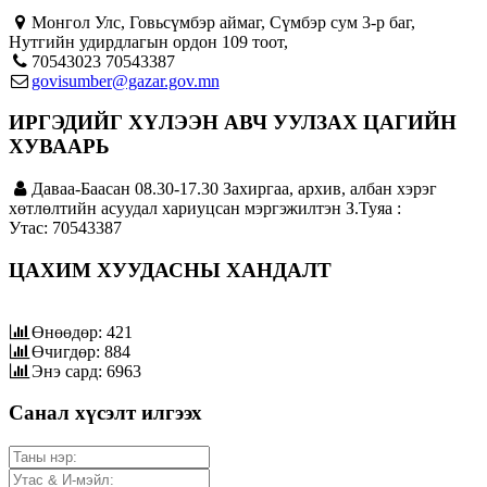
Монгол Улс, Говьсүмбэр аймаг, Сүмбэр сум 3-р баг,
Нутгийн удирдлагын ордон 109 тоот,
70543023 70543387
govisumber@gazar.gov.mn
ИРГЭДИЙГ ХҮЛЭЭН АВЧ УУЛЗАХ ЦАГИЙН
ХУВААРЬ
Даваа-Баасан 08.30-17.30 Захиргаа, архив, албан хэрэг
хөтлөлтийн асуудал хариуцсан мэргэжилтэн З.Туяа :
Утас: 70543387
ЦАХИМ ХУУДАСНЫ ХАНДАЛТ
Өнөөдөр: 421
Өчигдөр: 884
Энэ сард: 6963
Санал хүсэлт илгээх