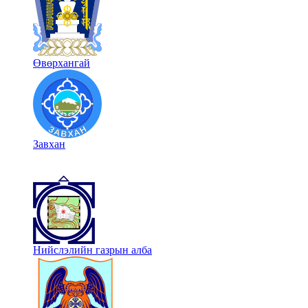
Өвөрхангай
Завхан
Нийслэлийн газрын алба