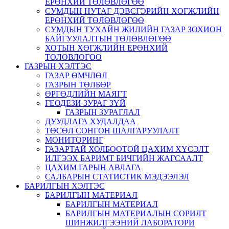
ЕРӨНХИЙ ТӨЛӨВЛӨГӨӨ
СУМДЫН НУТАГ ДЭВСГЭРИЙН ХӨГЖЛИЙН
ЕРӨНХИЙ ТӨЛӨВЛӨГӨӨ
СУМДЫН ТУХАЙН ЖИЛИЙН ГАЗАР ЗОХИОН
БАЙГУУЛАЛТЫН ТӨЛӨВЛӨГӨӨ
ХОТЫН ХӨГЖЛИЙН ЕРӨНХИЙ
ТӨЛӨВЛӨГӨӨ
ГАЗРЫН ХЭЛТЭС
ГАЗАР ӨМЧЛӨЛ
ГАЗРЫН ТӨЛБӨР
ӨРГӨДЛИЙН МАЯГТ
ГЕОДЕЗИ ЗУРАГ ЗҮЙ
ГАЗРЫН ЗУРАГЛАЛ
ДУУДЛАГА ХУДАЛДАА
ТӨСӨЛ СОНГОН ШАЛГАРУУЛАЛТ
МОНИТОРИНГ
ГАЗАРТАЙ ХОЛБООТОЙ ЦАХИМ ХҮСЭЛТ
ИЛГЭЭХ БАРИМТ БИЧГИЙН ЖАГСААЛТ
ЦАХИМ ГАРЫН АВЛАГА
САЛБАРЫН СТАТИСТИК МЭДЭЭЛЭЛ
БАРИЛГЫН ХЭЛТЭС
БАРИЛГЫН МАТЕРИАЛ
БАРИЛГЫН МАТЕРИАЛ
БАРИЛГЫН МАТЕРИАЛЫН СОРИЛТ
ШИНЖИЛГЭЭНИЙ ЛАБОРАТОРИ