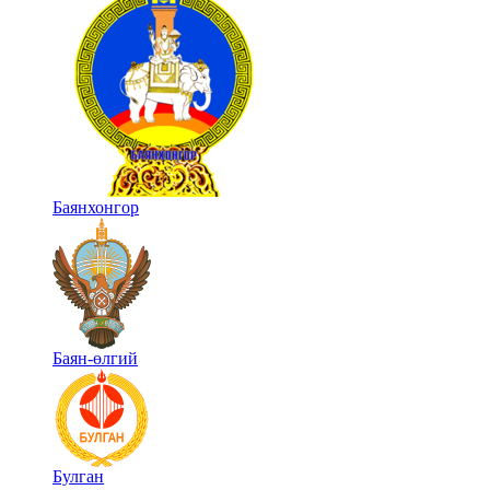
Баянхонгор
Баян-өлгий
Булган