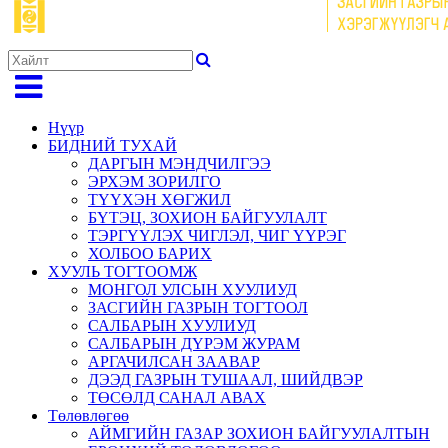
Нүүр
БИДНИЙ ТУХАЙ
ДАРГЫН МЭНДЧИЛГЭЭ
ЭРХЭМ ЗОРИЛГО
ТҮҮХЭН ХӨГЖИЛ
БҮТЭЦ, ЗОХИОН БАЙГУУЛАЛТ
ТЭРГҮҮЛЭХ ЧИГЛЭЛ, ЧИГ ҮҮРЭГ
ХОЛБОО БАРИХ
ХУУЛЬ ТОГТООМЖ
МОНГОЛ УЛСЫН ХУУЛИУД
ЗАСГИЙН ГАЗРЫН ТОГТООЛ
САЛБАРЫН ХУУЛИУД
САЛБАРЫН ДҮРЭМ ЖУРАМ
АРГАЧИЛСАН ЗААВАР
ДЭЭД ГАЗРЫН ТУШААЛ, ШИЙДВЭР
ТӨСӨЛД САНАЛ АВАХ
Төлөвлөгөө
АЙМГИЙН ГАЗАР ЗОХИОН БАЙГУУЛАЛТЫН