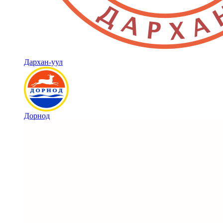
Дархан-уул
Дорнод