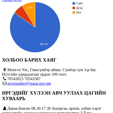
Сайн
8.7%
Дунд
Муу
84.7%
ХОЛБОО БАРИХ ХАЯГ
Монгол Улс, Говьсүмбэр аймаг, Сүмбэр сум 3-р баг,
Нутгийн удирдлагын ордон 109 тоот,
70543023 70543387
govisumber@gazar.gov.mn
ИРГЭДИЙГ ХҮЛЭЭН АВЧ УУЛЗАХ ЦАГИЙН
ХУВААРЬ
Даваа-Баасан 08.30-17.30 Захиргаа, архив, албан хэрэг
хөтлөлтийн асуудал хариуцсан мэргэжилтэн З.Туяа :