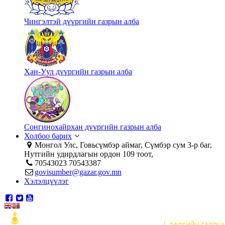
Чингэлтэй дүүргийн газрын алба
Хан-Уул дүүргийн газрын алба
Сонгинохайрхан дүүргийн газрын алба
Холбоо барих
Монгол Улс, Говьсүмбэр аймаг, Сүмбэр сум 3-р баг,
Нутгийн удирдлагын ордон 109 тоот,
70543023 70543387
govisumber@gazar.gov.mn
Хэлэлцүүлэг