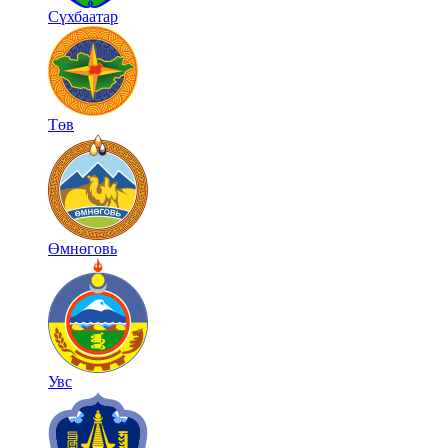
Сүхбаатар
Төв
Өмнөговь
Увс