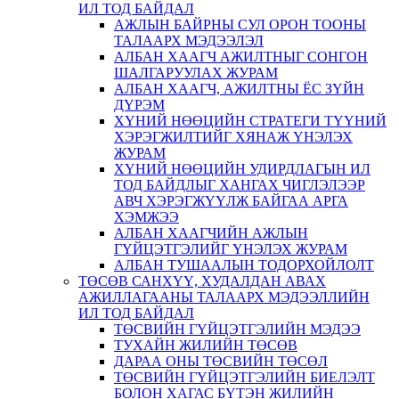
ИЛ ТОД БАЙДАЛ
АЖЛЫН БАЙРНЫ СУЛ ОРОН ТООНЫ
ТАЛААРХ МЭДЭЭЛЭЛ
АЛБАН ХААГЧ АЖИЛТНЫГ СОНГОН
ШАЛГАРУУЛАХ ЖУРАМ
АЛБАН ХААГЧ, АЖИЛТНЫ ЁС ЗҮЙН
ДҮРЭМ
ХҮНИЙ НӨӨЦИЙН СТРАТЕГИ ТҮҮНИЙ
ХЭРЭГЖИЛТИЙГ ХЯНАЖ ҮНЭЛЭХ
ЖУРАМ
ХҮНИЙ НӨӨЦИЙН УДИРДЛАГЫН ИЛ
ТОД БАЙДЛЫГ ХАНГАХ ЧИГЛЭЛЭЭР
АВЧ ХЭРЭГЖҮҮЛЖ БАЙГАА АРГА
ХЭМЖЭЭ
АЛБАН ХААГЧИЙН АЖЛЫН
ГҮЙЦЭТГЭЛИЙГ ҮНЭЛЭХ ЖУРАМ
АЛБАН ТУШААЛЫН ТОДОРХОЙЛОЛТ
ТӨСӨВ САНХҮҮ, ХУДАЛДАН АВАХ
АЖИЛЛАГААНЫ ТАЛААРХ МЭДЭЭЛЛИЙН
ИЛ ТОД БАЙДАЛ
ТӨСВИЙН ГҮЙЦЭТГЭЛИЙН МЭДЭЭ
ТУХАЙН ЖИЛИЙН ТӨСӨВ
ДАРАА ОНЫ ТӨСВИЙН ТӨСӨЛ
ТӨСВИЙН ГҮЙЦЭТГЭЛИЙН БИЕЛЭЛТ
БОЛОН ХАГАС БҮТЭН ЖИЛИЙН