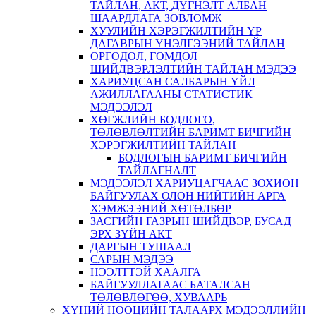
ТАЙЛАН, АКТ, ДҮГНЭЛТ АЛБАН
ШААРДЛАГА ЗӨВЛӨМЖ
ХУУЛИЙН ХЭРЭГЖИЛТИЙН ҮР
ДАГАВРЫН ҮНЭЛГЭЭНИЙ ТАЙЛАН
ӨРГӨДӨЛ, ГОМДОЛ
ШИЙДВЭРЛЭЛТИЙН ТАЙЛАН МЭДЭЭ
ХАРИУЦСАН САЛБАРЫН ҮЙЛ
АЖИЛЛАГААНЫ СТАТИСТИК
МЭДЭЭЛЭЛ
ХӨГЖЛИЙН БОДЛОГО,
ТӨЛӨВЛӨЛТИЙН БАРИМТ БИЧГИЙН
ХЭРЭГЖИЛТИЙН ТАЙЛАН
БОДЛОГЫН БАРИМТ БИЧГИЙН
ТАЙЛАГНАЛТ
МЭДЭЭЛЭЛ ХАРИУЦАГЧААС ЗОХИОН
БАЙГУУЛАХ ОЛОН НИЙТИЙН АРГА
ХЭМЖЭЭНИЙ ХӨТӨЛБӨР
ЗАСГИЙН ГАЗРЫН ШИЙДВЭР, БУСАД
ЭРХ ЗҮЙН АКТ
ДАРГЫН ТУШААЛ
САРЫН МЭДЭЭ
НЭЭЛТТЭЙ ХААЛГА
БАЙГУУЛЛАГААС БАТАЛСАН
ТӨЛӨВЛӨГӨӨ, ХУВААРЬ
ХҮНИЙ НӨӨЦИЙН ТАЛААРХ МЭДЭЭЛЛИЙН