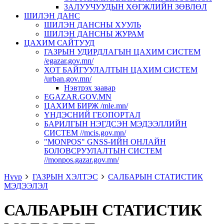
ЗАЛУУЧУУДЫН ХӨГЖЛИЙН ЗӨВЛӨЛ
ШИЛЭН ДАНС
ШИЛЭН ДАНСНЫ ХУУЛЬ
ШИЛЭН ДАНСНЫ ЖУРАМ
ЦАХИМ САЙТУУД
ГАЗРЫН УДИРДЛАГЫН ЦАХИМ СИСТЕМ
/egazar.gov.mn/
ХОТ БАЙГУУЛАЛТЫН ЦАХИМ СИСТЕМ
/urban.gov.mn/
Нэвтрэх заавар
EGAZAR.GOV.MN
ЦАХИМ БИРЖ /mle.mn/
ҮНДЭСНИЙ ГЕОПОРТАЛ
БАРИЛГЫН НЭГДСЭН МЭДЭЭЛЛИЙН
СИСТЕМ //mcis.gov.mn/
"MONPOS" GNSS-ИЙН ОНЛАЙН
БОЛОВСРУУЛАЛТЫН СИСТЕМ
//monpos.gazar.gov.mn/
Нүүр
ГАЗРЫН ХЭЛТЭС
САЛБАРЫН СТАТИСТИК
МЭДЭЭЛЭЛ
САЛБАРЫН СТАТИСТИК