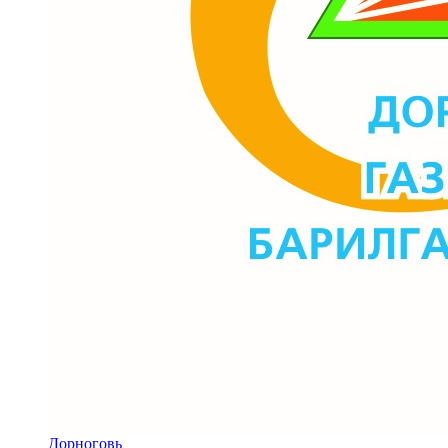
Дорноговь