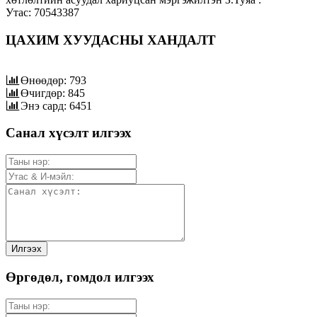
Утас: 70543387
ЦАХИМ ХУУДАСНЫ ХАНДАЛТ
Өнөөдөр: 793
Өчигдөр: 845
Энэ сард: 6451
Санал хүсэлт илгээх
Өргөдөл, гомдол илгээх