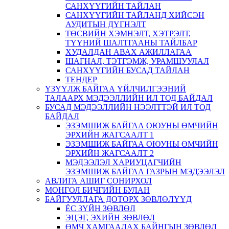
САНХҮҮГИЙН ТАЙЛАН
САНХҮҮГИЙН ТАЙЛАНД ХИЙСЭН
АУДИТЫН ДҮГНЭЛТ
ТӨСВИЙН ХЭМНЭЛТ, ХЭТРЭЛТ,
ТҮҮНИЙ ШАЛТГААНЫ ТАЙЛБАР
ХУДАЛДАН АВАХ АЖИЛЛАГАА
ШАГНАЛ, ТЭТГЭМЖ, УРАМШУУЛАЛ
САНХҮҮГИЙН БУСАД ТАЙЛАН
ТЕНДЕР
ҮЗҮҮЛЖ БАЙГАА ҮЙЛЧИЛГЭЭНИЙ
ТАЛААРХ МЭДЭЭЛЛИЙН ИЛ ТОД БАЙДАЛ
БУСАД МЭДЭЭЛЛИЙН НЭЭЛТТЭЙ ИЛ ТОД
БАЙДАЛ
ЭЗЭМШИЖ БАЙГАА ОЮУНЫ ӨМЧИЙН
ЭРХИЙН ЖАГСААЛТ 1
ЭЗЭМШИЖ БАЙГАА ОЮУНЫ ӨМЧИЙН
ЭРХИЙН ЖАГСААЛТ 2
МЭДЭЭЛЭЛ ХАРИУЦАГЧИЙН
ЭЗЭМШИЖ БАЙГАА ГАЗРЫН МЭДЭЭЛЭЛ
АВЛИГА АШИГ СОНИРХОЛ
МОНГОЛ БИЧГИЙН БУЛАН
БАЙГУУЛЛАГА ДОТОРХ ЗӨВЛӨЛҮҮД
ЁС ЗҮЙН ЗӨВЛӨЛ
ЭЦЭГ, ЭХИЙН ЗӨВЛӨЛ
ӨМЧ ХАМГААЛАХ БАЙНГЫН ЗӨВЛӨЛ