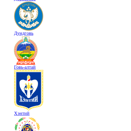
Дундговь
Говь-алтай
Хэнтий