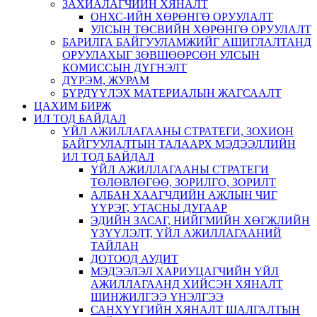
ЗАХИАЛАГЧИЙН ХЯНАЛТ
ОНХС-ИЙН ХӨРӨНГӨ ОРУУЛАЛТ
УЛСЫН ТӨСВИЙН ХӨРӨНГӨ ОРУУЛАЛТ
БАРИЛГА БАЙГУУЛАМЖИЙГ АШИГЛАЛТАНД
ОРУУЛАХЫГ ЗӨВШӨӨРСӨН УЛСЫН
КОМИССЫН ДҮГНЭЛТ
ДҮРЭМ, ЖУРАМ
БҮРДҮҮЛЭХ МАТЕРИАЛЫН ЖАГСААЛТ
ЦАХИМ БИРЖ
ИЛ ТОД БАЙДАЛ
ҮЙЛ АЖИЛЛАГААНЫ СТРАТЕГИ, ЗОХИОН
БАЙГУУЛАЛТЫН ТАЛААРХ МЭДЭЭЛЛИЙН
ИЛ ТОД БАЙДАЛ
ҮЙЛ АЖИЛЛАГААНЫ СТРАТЕГИ
ТӨЛӨВЛӨГӨӨ, ЗОРИЛГО, ЗОРИЛТ
АЛБАН ХААГЧДИЙН АЖЛЫН ЧИГ
ҮҮРЭГ, УТАСНЫ ДУГААР
ЭДИЙН ЗАСАГ, НИЙГМИЙН ХӨГЖЛИЙН
ҮЗҮҮЛЭЛТ, ҮЙЛ АЖИЛЛАГААНИЙ
ТАЙЛАН
ДОТООД АУДИТ
МЭДЭЭЛЭЛ ХАРИУЦАГЧИЙН ҮЙЛ
АЖИЛЛАГААНД ХИЙСЭН ХЯНАЛТ
ШИНЖИЛГЭЭ ҮНЭЛГЭЭ
САНХҮҮГИЙН ХЯНАЛТ ШАЛГАЛТЫН