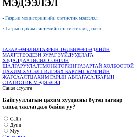
МЭДЭЭЛЭЛ
- Газрын мониторингийн статистик мэдээлэл
-
Газрын цахим системийн статистик мэдээлэл
ГАЗАР ӨМЧЛӨЛ
ГАЗРЫН ТӨЛБӨР
ӨРГӨДЛИЙН
МАЯГТ
ГЕОДЕЗИ ЗУРАГ ЗҮЙ
ДУУДЛАГА
ХУДАЛДАА
ТӨСӨЛ СОНГОН
ШАЛГАРУУЛАЛТ
МОНИТОРИНГ
ГАЗАРТАЙ ХОЛБООТОЙ
ЦАХИМ ХҮСЭЛТ ИЛГЭЭХ БАРИМТ БИЧГИЙН
ЖАГСААЛТ
ЦАХИМ ГАРЫН АВЛАГА
САЛБАРЫН
СТАТИСТИК МЭДЭЭЛЭЛ
Санал асуулга
Байгууллагын цахим хуудасны бүтэц загвар
таньд таалагдаж байна уу?
Сайн
Дунд
Муу
Санал өгөх