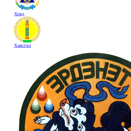
Ховд
Хөвсгөл