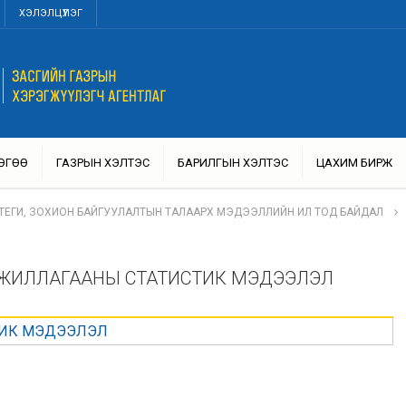
ХЭЛЭЛЦҮҮЛЭГ
ӨГӨӨ
ГАЗРЫН ХЭЛТЭС
БАРИЛГЫН ХЭЛТЭС
ЦАХИМ БИРЖ
ТЕГИ, ЗОХИОН БАЙГУУЛАЛТЫН ТАЛААРХ МЭДЭЭЛЛИЙН ИЛ ТОД БАЙДАЛ
АЖИЛЛАГААНЫ СТАТИСТИК МЭДЭЭЛЭЛ
ТИК МЭДЭЭЛЭЛ