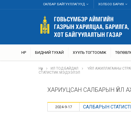
САЛБАР БАЙГУУЛЛАГУУД
ХОЛБОО БАРИХ
НҮҮР
БИДНИЙ ТУХАЙ
ХУУЛЬ ТОГТООМЖ
ТӨЛӨВЛ
Нүүр
ИЛ ТОД БАЙДАЛ
ҮЙЛ АЖИЛЛАГААНЫ СТРА
СТАТИСТИК МЭДЭЭЛЭЛ
ХАРИУЦСАН САЛБАРЫН ҮЙЛ 
САЛБАРЫН СТАТИС
2024-9-17