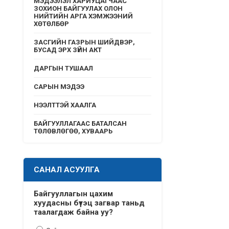
МЭДЭЭЛЭЛ ХАРИУЦАГЧААС
ЗОХИОН БАЙГУУЛАХ ОЛОН
НИЙТИЙН АРГА ХЭМЖЭЭНИЙ
ХӨТӨЛБӨР
ЗАСГИЙН ГАЗРЫН ШИЙДВЭР,
БУСАД ЭРХ ЗҮЙН АКТ
ДАРГЫН ТУШААЛ
САРЫН МЭДЭЭ
НЭЭЛТТЭЙ ХААЛГА
БАЙГУУЛЛАГААС БАТАЛСАН
ТӨЛӨВЛӨГӨӨ, ХУВААРЬ
САНАЛ АСУУЛГА
Байгууллагын цахим
хуудасны бүтэц загвар таньд
таалагдаж байна уу?