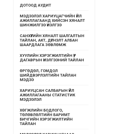
ДОТООД АУДИТ
МЭДЭЭЛЭЛ ХАРИУЦАГЧИЙН ҮЙЛ
АЖИЛЛАГААНД ХИЙСЭН ХЯНАЛТ
ШИНЖИЛГЭЭ ҮНЭЛГЭЭ
САНХҮҮГИЙН ХЯНАЛТ ШАЛГАЛТЫН
ТАЙЛАН, АКТ, ДҮГНЭЛТ АЛБАН
ШААРДЛАГА ЗӨВЛӨМЖ
ХУУЛИЙН ХЭРЭГЖИЛТИЙН ҮР
ДАГАВРЫН ҮНЭЛГЭЭНИЙ ТАЙЛАН
ӨРГӨДӨЛ, ГОМДОЛ
ШИЙДВЭРЛЭЛТИЙН ТАЙЛАН
МЭДЭЭ
ХАРИУЦСАН САЛБАРЫН ҮЙЛ
АЖИЛЛАГААНЫ СТАТИСТИК
МЭДЭЭЛЭЛ
ХӨГЖЛИЙН БОДЛОГО,
ТӨЛӨВЛӨЛТИЙН БАРИМТ
БИЧГИЙН ХЭРЭГЖИЛТИЙН
ТАЙЛАН