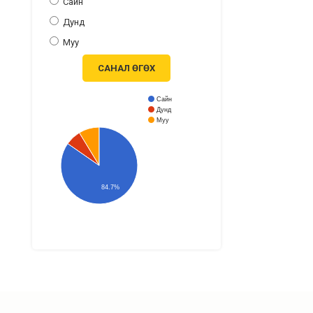
Сайн
Дунд
Муу
САНАЛ ӨГӨХ
Сайн
Дунд
Муу
84.7%