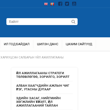
ИЛ ТОД БАЙДАЛ
ШИЛЭН ДАНС
ЦАХИМ САЙТУУД
ХАРИУЦСАН САЛБАРЫН ҮЙЛ АЖИЛЛАГААНЫ
ҮЙЛ АЖИЛЛАГААНЫ СТРАТЕГИ
ТӨЛӨВЛӨГӨӨ, ЗОРИЛГО, ЗОРИЛТ
АЛБАН ХААГЧДИЙН АЖЛЫН ЧИГ
ҮҮРЭГ, УТАСНЫ ДУГААР
ЭДИЙН ЗАСАГ, НИЙГМИЙН
ХӨГЖЛИЙН ҮЗҮҮЛЭЛТ, ҮЙЛ
АЖИЛЛАГААНИЙ ТАЙЛАН