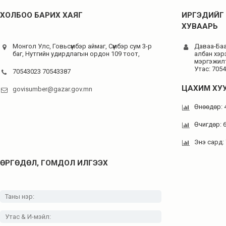
ХОЛБОО БАРИХ ХАЯГ
ИРГЭДИЙГ 
ХУВААРЬ
Монгол Улс, Говьсүмбэр аймаг, Сүмбэр сум 3-р
Даваа-Баас
баг, Нутгийн удирдлагын ордон 109 тоот,
албан хэр
мэргэжилт
Утас: 705
70543023 70543387
ЦАХИМ ХУ
govisumber@gazar.gov.mn
Өнөөдөр: 
Өчигдөр: 
Энэ сард:
ӨРГӨДӨЛ, ГОМДОЛ ИЛГЭЭХ