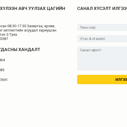
ХҮЛЭЭН АВЧ УУЛЗАХ ЦАГИЙН
САНАЛ ХҮСЭЛТ ИЛГЭЭ
ан 08.30-17.30 Захиргаа, архив,
эг хөтлөлтийн асуудал хариуцсан
эн З.Туяа :
43387
УДАСНЫ ХАНДАЛТ
464
685
 7691