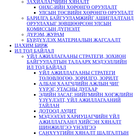
ЗАХИАЛАГЧИЙН ХЯНАЛТ
ОНХС-ИЙН ХӨРӨНГӨ ОРУУЛАЛТ
УЛСЫН ТӨСВИЙН ХӨРӨНГӨ ОРУУЛАЛТ
БАРИЛГА БАЙГУУЛАМЖИЙГ АШИГЛАЛТАНД
ОРУУЛАХЫГ ЗӨВШӨӨРСӨН УЛСЫН
КОМИССЫН ДҮГНЭЛТ
ДҮРЭМ, ЖУРАМ
БҮРДҮҮЛЭХ МАТЕРИАЛЫН ЖАГСААЛТ
ЦАХИМ БИРЖ
ИЛ ТОД БАЙДАЛ
ҮЙЛ АЖИЛЛАГААНЫ СТРАТЕГИ, ЗОХИОН
БАЙГУУЛАЛТЫН ТАЛААРХ МЭДЭЭЛЛИЙН
ИЛ ТОД БАЙДАЛ
ҮЙЛ АЖИЛЛАГААНЫ СТРАТЕГИ
ТӨЛӨВЛӨГӨӨ, ЗОРИЛГО, ЗОРИЛТ
АЛБАН ХААГЧДИЙН АЖЛЫН ЧИГ
ҮҮРЭГ, УТАСНЫ ДУГААР
ЭДИЙН ЗАСАГ, НИЙГМИЙН ХӨГЖЛИЙН
ҮЗҮҮЛЭЛТ, ҮЙЛ АЖИЛЛАГААНИЙ
ТАЙЛАН
ДОТООД АУДИТ
МЭДЭЭЛЭЛ ХАРИУЦАГЧИЙН ҮЙЛ
АЖИЛЛАГААНД ХИЙСЭН ХЯНАЛТ
ШИНЖИЛГЭЭ ҮНЭЛГЭЭ
САНХҮҮГИЙН ХЯНАЛТ ШАЛГАЛТЫН