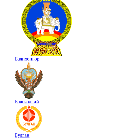
Баянхонгор
Баян-өлгий
Булган