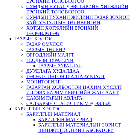
ЕРӨНХИЙ ТӨЛӨВЛӨГӨӨ
СУМДЫН НУТАГ ДЭВСГЭРИЙН ХӨГЖЛИЙН
ЕРӨНХИЙ ТӨЛӨВЛӨГӨӨ
СУМДЫН ТУХАЙН ЖИЛИЙН ГАЗАР ЗОХИОН
БАЙГУУЛАЛТЫН ТӨЛӨВЛӨГӨӨ
ХОТЫН ХӨГЖЛИЙН ЕРӨНХИЙ
ТӨЛӨВЛӨГӨӨ
ГАЗРЫН ХЭЛТЭС
ГАЗАР ӨМЧЛӨЛ
ГАЗРЫН ТӨЛБӨР
ӨРГӨДЛИЙН МАЯГТ
ГЕОДЕЗИ ЗУРАГ ЗҮЙ
ГАЗРЫН ЗУРАГЛАЛ
ДУУДЛАГА ХУДАЛДАА
ТӨСӨЛ СОНГОН ШАЛГАРУУЛАЛТ
МОНИТОРИНГ
ГАЗАРТАЙ ХОЛБООТОЙ ЦАХИМ ХҮСЭЛТ
ИЛГЭЭХ БАРИМТ БИЧГИЙН ЖАГСААЛТ
ЦАХИМ ГАРЫН АВЛАГА
САЛБАРЫН СТАТИСТИК МЭДЭЭЛЭЛ
БАРИЛГЫН ХЭЛТЭС
БАРИЛГЫН МАТЕРИАЛ
БАРИЛГЫН МАТЕРИАЛ
БАРИЛГЫН МАТЕРИАЛЫН СОРИЛТ
ШИНЖИЛГЭЭНИЙ ЛАБОРАТОРИ