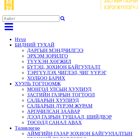
Нүүр
БИДНИЙ ТУХАЙ
ДАРГЫН МЭНДЧИЛГЭЭ
ЭРХЭМ ЗОРИЛГО
ТҮҮХЭН ХӨГЖИЛ
БҮТЭЦ, ЗОХИОН БАЙГУУЛАЛТ
ТЭРГҮҮЛЭХ ЧИГЛЭЛ, ЧИГ ҮҮРЭГ
ХОЛБОО БАРИХ
ХУУЛЬ ТОГТООМЖ
МОНГОЛ УЛСЫН ХУУЛИУД
ЗАСГИЙН ГАЗРЫН ТОГТООЛ
САЛБАРЫН ХУУЛИУД
САЛБАРЫН ДҮРЭМ ЖУРАМ
АРГАЧИЛСАН ЗААВАР
ДЭЭД ГАЗРЫН ТУШААЛ, ШИЙДВЭР
ТӨСӨЛД САНАЛ АВАХ
Төлөвлөгөө
АЙМГИЙН ГАЗАР ЗОХИОН БАЙГУУЛАЛТЫН