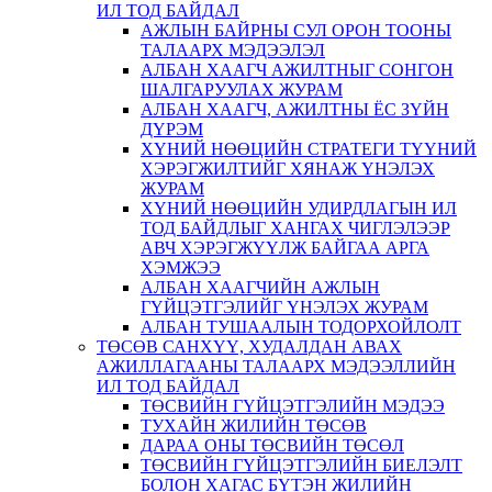
ИЛ ТОД БАЙДАЛ
АЖЛЫН БАЙРНЫ СУЛ ОРОН ТООНЫ
ТАЛААРХ МЭДЭЭЛЭЛ
АЛБАН ХААГЧ АЖИЛТНЫГ СОНГОН
ШАЛГАРУУЛАХ ЖУРАМ
АЛБАН ХААГЧ, АЖИЛТНЫ ЁС ЗҮЙН
ДҮРЭМ
ХҮНИЙ НӨӨЦИЙН СТРАТЕГИ ТҮҮНИЙ
ХЭРЭГЖИЛТИЙГ ХЯНАЖ ҮНЭЛЭХ
ЖУРАМ
ХҮНИЙ НӨӨЦИЙН УДИРДЛАГЫН ИЛ
ТОД БАЙДЛЫГ ХАНГАХ ЧИГЛЭЛЭЭР
АВЧ ХЭРЭГЖҮҮЛЖ БАЙГАА АРГА
ХЭМЖЭЭ
АЛБАН ХААГЧИЙН АЖЛЫН
ГҮЙЦЭТГЭЛИЙГ ҮНЭЛЭХ ЖУРАМ
АЛБАН ТУШААЛЫН ТОДОРХОЙЛОЛТ
ТӨСӨВ САНХҮҮ, ХУДАЛДАН АВАХ
АЖИЛЛАГААНЫ ТАЛААРХ МЭДЭЭЛЛИЙН
ИЛ ТОД БАЙДАЛ
ТӨСВИЙН ГҮЙЦЭТГЭЛИЙН МЭДЭЭ
ТУХАЙН ЖИЛИЙН ТӨСӨВ
ДАРАА ОНЫ ТӨСВИЙН ТӨСӨЛ
ТӨСВИЙН ГҮЙЦЭТГЭЛИЙН БИЕЛЭЛТ
БОЛОН ХАГАС БҮТЭН ЖИЛИЙН