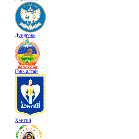
Дундговь
Говь-алтай
Хэнтий