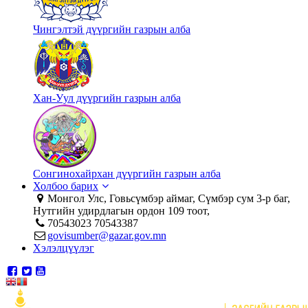
Чингэлтэй дүүргийн газрын алба
Хан-Уул дүүргийн газрын алба
Сонгинохайрхан дүүргийн газрын алба
Холбоо барих
Монгол Улс, Говьсүмбэр аймаг, Сүмбэр сум 3-р баг,
Нутгийн удирдлагын ордон 109 тоот,
70543023 70543387
govisumber@gazar.gov.mn
Хэлэлцүүлэг