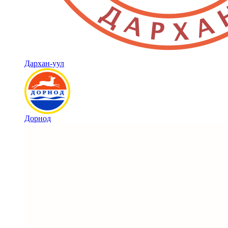
Дархан-уул
Дорнод