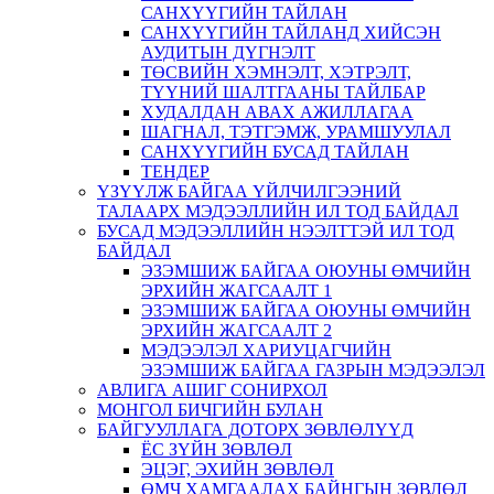
САНХҮҮГИЙН ТАЙЛАН
САНХҮҮГИЙН ТАЙЛАНД ХИЙСЭН
АУДИТЫН ДҮГНЭЛТ
ТӨСВИЙН ХЭМНЭЛТ, ХЭТРЭЛТ,
ТҮҮНИЙ ШАЛТГААНЫ ТАЙЛБАР
ХУДАЛДАН АВАХ АЖИЛЛАГАА
ШАГНАЛ, ТЭТГЭМЖ, УРАМШУУЛАЛ
САНХҮҮГИЙН БУСАД ТАЙЛАН
ТЕНДЕР
ҮЗҮҮЛЖ БАЙГАА ҮЙЛЧИЛГЭЭНИЙ
ТАЛААРХ МЭДЭЭЛЛИЙН ИЛ ТОД БАЙДАЛ
БУСАД МЭДЭЭЛЛИЙН НЭЭЛТТЭЙ ИЛ ТОД
БАЙДАЛ
ЭЗЭМШИЖ БАЙГАА ОЮУНЫ ӨМЧИЙН
ЭРХИЙН ЖАГСААЛТ 1
ЭЗЭМШИЖ БАЙГАА ОЮУНЫ ӨМЧИЙН
ЭРХИЙН ЖАГСААЛТ 2
МЭДЭЭЛЭЛ ХАРИУЦАГЧИЙН
ЭЗЭМШИЖ БАЙГАА ГАЗРЫН МЭДЭЭЛЭЛ
АВЛИГА АШИГ СОНИРХОЛ
МОНГОЛ БИЧГИЙН БУЛАН
БАЙГУУЛЛАГА ДОТОРХ ЗӨВЛӨЛҮҮД
ЁС ЗҮЙН ЗӨВЛӨЛ
ЭЦЭГ, ЭХИЙН ЗӨВЛӨЛ
ӨМЧ ХАМГААЛАХ БАЙНГЫН ЗӨВЛӨЛ