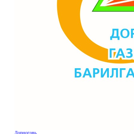
Дорноговь