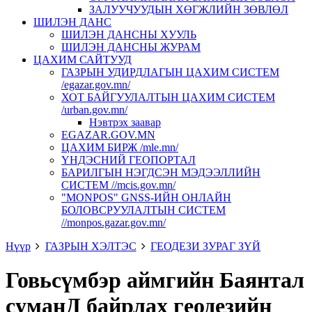
ЗАЛУУЧУУДЫН ХӨГЖЛИЙН ЗӨВЛӨЛ
ШИЛЭН ДАНС
ШИЛЭН ДАНСНЫ ХУУЛЬ
ШИЛЭН ДАНСНЫ ЖУРАМ
ЦАХИМ САЙТУУД
ГАЗРЫН УДИРДЛАГЫН ЦАХИМ СИСТЕМ
/egazar.gov.mn/
ХОТ БАЙГУУЛАЛТЫН ЦАХИМ СИСТЕМ
/urban.gov.mn/
Нэвтрэх заавар
EGAZAR.GOV.MN
ЦАХИМ БИРЖ /mle.mn/
ҮНДЭСНИЙ ГЕОПОРТАЛ
БАРИЛГЫН НЭГДСЭН МЭДЭЭЛЛИЙН
СИСТЕМ //mcis.gov.mn/
"MONPOS" GNSS-ИЙН ОНЛАЙН
БОЛОВСРУУЛАЛТЫН СИСТЕМ
//monpos.gazar.gov.mn/
Нүүр
ГАЗРЫН ХЭЛТЭС
ГЕОДЕЗИ ЗУРАГ ЗҮЙ
Говьсүмбэр аймгийн Баянтал
суманД байрлах геодезийн