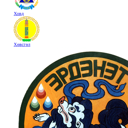
Ховд
Хөвсгөл