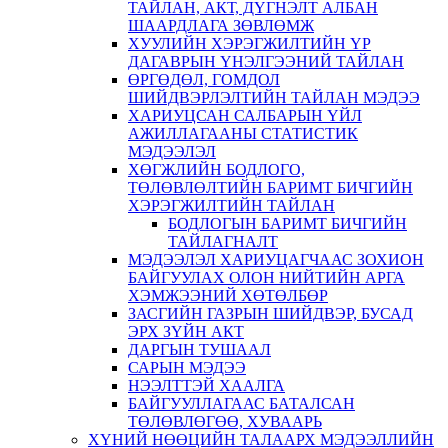
ТАЙЛАН, АКТ, ДҮГНЭЛТ АЛБАН
ШААРДЛАГА ЗӨВЛӨМЖ
ХУУЛИЙН ХЭРЭГЖИЛТИЙН ҮР
ДАГАВРЫН ҮНЭЛГЭЭНИЙ ТАЙЛАН
ӨРГӨДӨЛ, ГОМДОЛ
ШИЙДВЭРЛЭЛТИЙН ТАЙЛАН МЭДЭЭ
ХАРИУЦСАН САЛБАРЫН ҮЙЛ
АЖИЛЛАГААНЫ СТАТИСТИК
МЭДЭЭЛЭЛ
ХӨГЖЛИЙН БОДЛОГО,
ТӨЛӨВЛӨЛТИЙН БАРИМТ БИЧГИЙН
ХЭРЭГЖИЛТИЙН ТАЙЛАН
БОДЛОГЫН БАРИМТ БИЧГИЙН
ТАЙЛАГНАЛТ
МЭДЭЭЛЭЛ ХАРИУЦАГЧААС ЗОХИОН
БАЙГУУЛАХ ОЛОН НИЙТИЙН АРГА
ХЭМЖЭЭНИЙ ХӨТӨЛБӨР
ЗАСГИЙН ГАЗРЫН ШИЙДВЭР, БУСАД
ЭРХ ЗҮЙН АКТ
ДАРГЫН ТУШААЛ
САРЫН МЭДЭЭ
НЭЭЛТТЭЙ ХААЛГА
БАЙГУУЛЛАГААС БАТАЛСАН
ТӨЛӨВЛӨГӨӨ, ХУВААРЬ
ХҮНИЙ НӨӨЦИЙН ТАЛААРХ МЭДЭЭЛЛИЙН