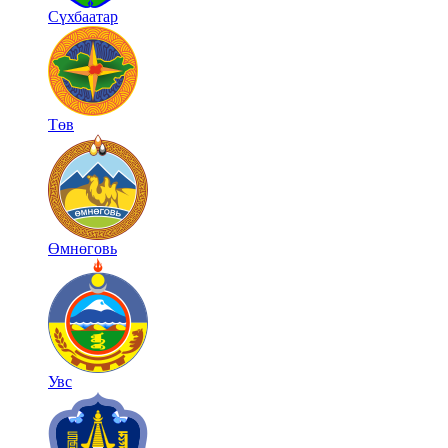
Сүхбаатар
Төв
Өмнөговь
Увс