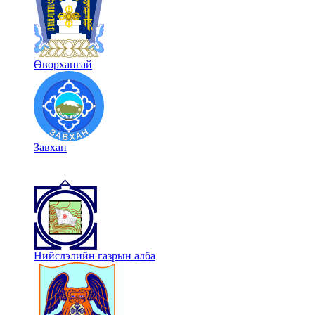
Өвөрхангай
Завхан
Нийслэлийн газрын алба