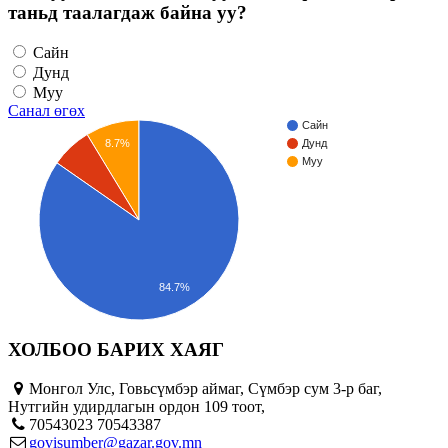
таньд таалагдаж байна уу?
Сайн
Дунд
Муу
Санал өгөх
Сайн
8.7%
Дунд
Муу
84.7%
ХОЛБОО БАРИХ ХАЯГ
Монгол Улс, Говьсүмбэр аймаг, Сүмбэр сум 3-р баг,
Нутгийн удирдлагын ордон 109 тоот,
70543023 70543387
govisumber@gazar.gov.mn