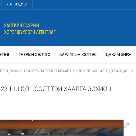
ХЭЛЭЛЦҮҮЛЭГ
ӨГӨӨ
ГАЗРЫН ХЭЛТЭС
БАРИЛГЫН ХЭЛТЭС
ЦАХИМ БИРЖ
ТЕГИ, ЗОХИОН БАЙГУУЛАЛТЫН ТАЛААРХ МЭДЭЭЛЛИЙН ИЛ ТОД БАЙДАЛ
23-НЫ ӨДӨР НЭЭЛТТЭЙ ХААЛГА ЗОХИОН