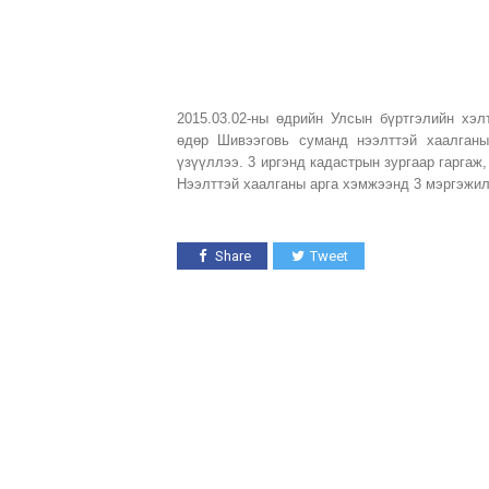
2015.03.02-ны өдрийн Улсын бүртгэлийн хэл
өдөр Шивээговь суманд нээлттэй хаалганы
үзүүллээ. 3 иргэнд кадастрын зургаар гаргаж,
Нээлттэй хаалганы арга хэмжээнд 3 мэргэжи
Share
Tweet