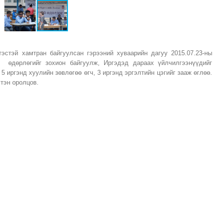
тэстэй хамтран байгуулсан гэрээний хуваарийн дагуу 2015.07.23-ны
 өдөрлөгийг зохион байгуулж, Иргэдэд дараах үйлчилгээнүүдийг
 5 иргэнд хуулийн зөвлөгөө өгч, 3 иргэнд эргэлтийн цэгийг зааж өглөө.
лтэн оролцов.