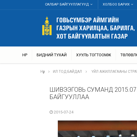
САЛБАР БАЙГУУЛЛАГУУД
ХОЛБОО БАРИХ
НҮҮР
БИДНИЙ ТУХАЙ
ХУУЛЬ ТОГТООМЖ
ТӨЛӨВЛ
Нүүр
ИЛ ТОД БАЙДАЛ
ҮЙЛ АЖИЛЛАГААНЫ СТРА
ШИВЭЭГОВЬ СУМАНД 2015.07.
БАЙГУУЛЛАА
2015-07-24