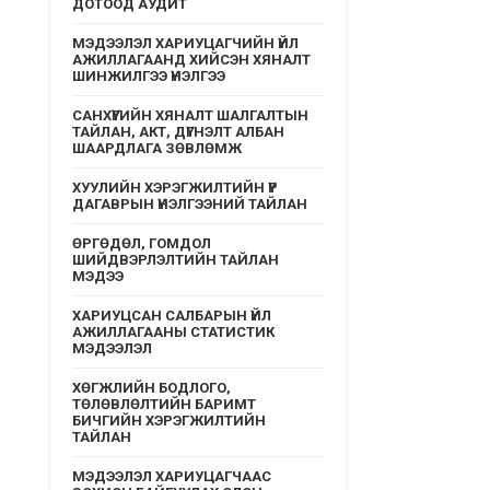
ДОТООД АУДИТ
МЭДЭЭЛЭЛ ХАРИУЦАГЧИЙН ҮЙЛ
АЖИЛЛАГААНД ХИЙСЭН ХЯНАЛТ
ШИНЖИЛГЭЭ ҮНЭЛГЭЭ
САНХҮҮГИЙН ХЯНАЛТ ШАЛГАЛТЫН
ТАЙЛАН, АКТ, ДҮГНЭЛТ АЛБАН
ШААРДЛАГА ЗӨВЛӨМЖ
ХУУЛИЙН ХЭРЭГЖИЛТИЙН ҮР
ДАГАВРЫН ҮНЭЛГЭЭНИЙ ТАЙЛАН
ӨРГӨДӨЛ, ГОМДОЛ
ШИЙДВЭРЛЭЛТИЙН ТАЙЛАН
МЭДЭЭ
ХАРИУЦСАН САЛБАРЫН ҮЙЛ
АЖИЛЛАГААНЫ СТАТИСТИК
МЭДЭЭЛЭЛ
ХӨГЖЛИЙН БОДЛОГО,
ТӨЛӨВЛӨЛТИЙН БАРИМТ
БИЧГИЙН ХЭРЭГЖИЛТИЙН
ТАЙЛАН
МЭДЭЭЛЭЛ ХАРИУЦАГЧААС