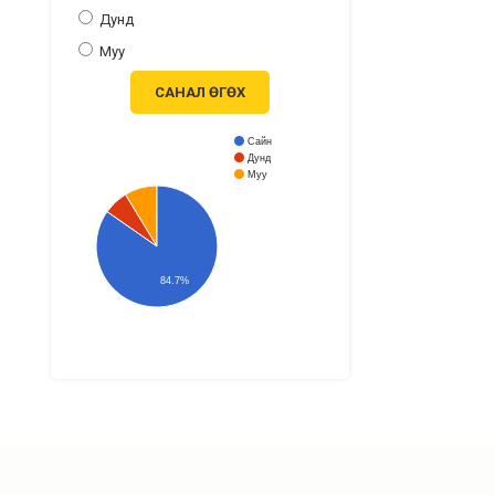
Дунд
Муу
САНАЛ ӨГӨХ
Сайн
Дунд
Муу
84.7%