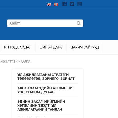
ИЛ ТОД БАЙДАЛ
ШИЛЭН ДАНС
ЦАХИМ САЙТУУД
НЭЭЛТТЭЙ ХААЛГА
ҮЙЛ АЖИЛЛАГААНЫ СТРАТЕГИ
ТӨЛӨВЛӨГӨӨ, ЗОРИЛГО, ЗОРИЛТ
АЛБАН ХААГЧДИЙН АЖЛЫН ЧИГ
ҮҮРЭГ, УТАСНЫ ДУГААР
ЭДИЙН ЗАСАГ, НИЙГМИЙН
ХӨГЖЛИЙН ҮЗҮҮЛЭЛТ, ҮЙЛ
АЖИЛЛАГААНИЙ ТАЙЛАН