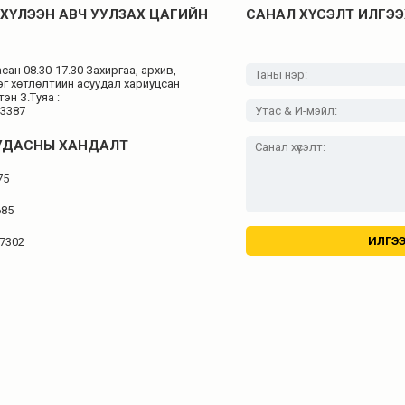
ХҮЛЭЭН АВЧ УУЛЗАХ ЦАГИЙН
САНАЛ ХҮСЭЛТ ИЛГЭЭ
ан 08.30-17.30 Захиргаа, архив,
эг хөтлөлтийн асуудал хариуцсан
эн З.Туяа :
43387
УДАСНЫ ХАНДАЛТ
75
685
 7302