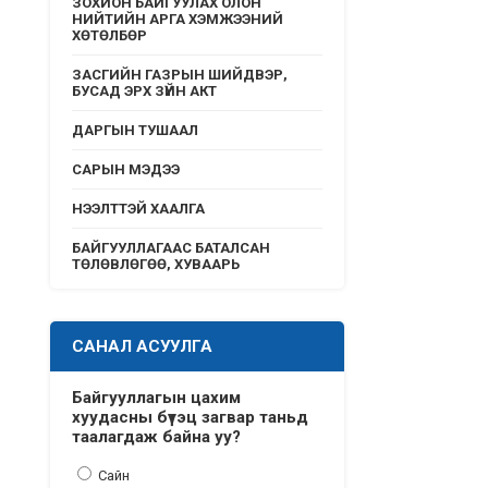
ЗОХИОН БАЙГУУЛАХ ОЛОН
НИЙТИЙН АРГА ХЭМЖЭЭНИЙ
ХӨТӨЛБӨР
ЗАСГИЙН ГАЗРЫН ШИЙДВЭР,
БУСАД ЭРХ ЗҮЙН АКТ
ДАРГЫН ТУШААЛ
САРЫН МЭДЭЭ
НЭЭЛТТЭЙ ХААЛГА
БАЙГУУЛЛАГААС БАТАЛСАН
ТӨЛӨВЛӨГӨӨ, ХУВААРЬ
САНАЛ АСУУЛГА
Байгууллагын цахим
хуудасны бүтэц загвар таньд
таалагдаж байна уу?
Сайн