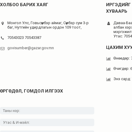
ХОЛБОО БАРИХ ХАЯГ
ИРГЭДИЙГ 
ХУВААРЬ
Монгол Улс, Говьсүмбэр аймаг, Сүмбэр сум 3-р
Даваа-Баас
баг, Нутгийн удирдлагын ордон 109 тоот,
албан хэр
мэргэжилт
Утас: 705
70543023 70543387
ЦАХИМ ХУ
govisumber@gazar.gov.mn
Өнөөдөр: 
Өчигдөр: 
Энэ сард:
ӨРГӨДӨЛ, ГОМДОЛ ИЛГЭЭХ