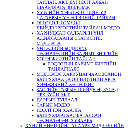
ТАЙЛАН, АКТ, ДҮГНЭЛТ АЛБАН
ШААРДЛАГА ЗӨВЛӨМЖ
ХУУЛИЙН ХЭРЭГЖИЛТИЙН ҮР
ДАГАВРЫН ҮНЭЛГЭЭНИЙ ТАЙЛАН
ӨРГӨДӨЛ, ГОМДОЛ
ШИЙДВЭРЛЭЛТИЙН ТАЙЛАН МЭДЭЭ
ХАРИУЦСАН САЛБАРЫН ҮЙЛ
АЖИЛЛАГААНЫ СТАТИСТИК
МЭДЭЭЛЭЛ
ХӨГЖЛИЙН БОДЛОГО,
ТӨЛӨВЛӨЛТИЙН БАРИМТ БИЧГИЙН
ХЭРЭГЖИЛТИЙН ТАЙЛАН
БОДЛОГЫН БАРИМТ БИЧГИЙН
ТАЙЛАГНАЛТ
МЭДЭЭЛЭЛ ХАРИУЦАГЧААС ЗОХИОН
БАЙГУУЛАХ ОЛОН НИЙТИЙН АРГА
ХЭМЖЭЭНИЙ ХӨТӨЛБӨР
ЗАСГИЙН ГАЗРЫН ШИЙДВЭР, БУСАД
ЭРХ ЗҮЙН АКТ
ДАРГЫН ТУШААЛ
САРЫН МЭДЭЭ
НЭЭЛТТЭЙ ХААЛГА
БАЙГУУЛЛАГААС БАТАЛСАН
ТӨЛӨВЛӨГӨӨ, ХУВААРЬ
ХҮНИЙ НӨӨЦИЙН ТАЛААРХ МЭДЭЭЛЛИЙН