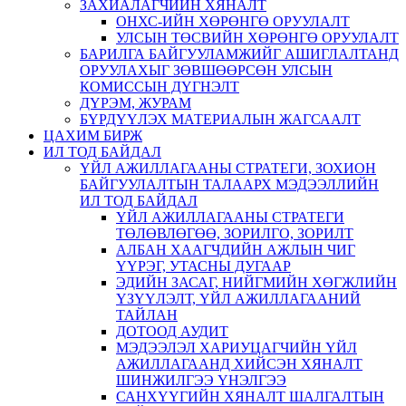
ЗАХИАЛАГЧИЙН ХЯНАЛТ
ОНХС-ИЙН ХӨРӨНГӨ ОРУУЛАЛТ
УЛСЫН ТӨСВИЙН ХӨРӨНГӨ ОРУУЛАЛТ
БАРИЛГА БАЙГУУЛАМЖИЙГ АШИГЛАЛТАНД
ОРУУЛАХЫГ ЗӨВШӨӨРСӨН УЛСЫН
КОМИССЫН ДҮГНЭЛТ
ДҮРЭМ, ЖУРАМ
БҮРДҮҮЛЭХ МАТЕРИАЛЫН ЖАГСААЛТ
ЦАХИМ БИРЖ
ИЛ ТОД БАЙДАЛ
ҮЙЛ АЖИЛЛАГААНЫ СТРАТЕГИ, ЗОХИОН
БАЙГУУЛАЛТЫН ТАЛААРХ МЭДЭЭЛЛИЙН
ИЛ ТОД БАЙДАЛ
ҮЙЛ АЖИЛЛАГААНЫ СТРАТЕГИ
ТӨЛӨВЛӨГӨӨ, ЗОРИЛГО, ЗОРИЛТ
АЛБАН ХААГЧДИЙН АЖЛЫН ЧИГ
ҮҮРЭГ, УТАСНЫ ДУГААР
ЭДИЙН ЗАСАГ, НИЙГМИЙН ХӨГЖЛИЙН
ҮЗҮҮЛЭЛТ, ҮЙЛ АЖИЛЛАГААНИЙ
ТАЙЛАН
ДОТООД АУДИТ
МЭДЭЭЛЭЛ ХАРИУЦАГЧИЙН ҮЙЛ
АЖИЛЛАГААНД ХИЙСЭН ХЯНАЛТ
ШИНЖИЛГЭЭ ҮНЭЛГЭЭ
САНХҮҮГИЙН ХЯНАЛТ ШАЛГАЛТЫН