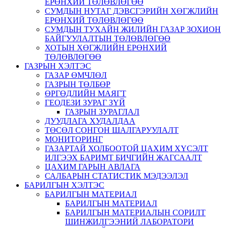
ЕРӨНХИЙ ТӨЛӨВЛӨГӨӨ
СУМДЫН НУТАГ ДЭВСГЭРИЙН ХӨГЖЛИЙН
ЕРӨНХИЙ ТӨЛӨВЛӨГӨӨ
СУМДЫН ТУХАЙН ЖИЛИЙН ГАЗАР ЗОХИОН
БАЙГУУЛАЛТЫН ТӨЛӨВЛӨГӨӨ
ХОТЫН ХӨГЖЛИЙН ЕРӨНХИЙ
ТӨЛӨВЛӨГӨӨ
ГАЗРЫН ХЭЛТЭС
ГАЗАР ӨМЧЛӨЛ
ГАЗРЫН ТӨЛБӨР
ӨРГӨДЛИЙН МАЯГТ
ГЕОДЕЗИ ЗУРАГ ЗҮЙ
ГАЗРЫН ЗУРАГЛАЛ
ДУУДЛАГА ХУДАЛДАА
ТӨСӨЛ СОНГОН ШАЛГАРУУЛАЛТ
МОНИТОРИНГ
ГАЗАРТАЙ ХОЛБООТОЙ ЦАХИМ ХҮСЭЛТ
ИЛГЭЭХ БАРИМТ БИЧГИЙН ЖАГСААЛТ
ЦАХИМ ГАРЫН АВЛАГА
САЛБАРЫН СТАТИСТИК МЭДЭЭЛЭЛ
БАРИЛГЫН ХЭЛТЭС
БАРИЛГЫН МАТЕРИАЛ
БАРИЛГЫН МАТЕРИАЛ
БАРИЛГЫН МАТЕРИАЛЫН СОРИЛТ
ШИНЖИЛГЭЭНИЙ ЛАБОРАТОРИ