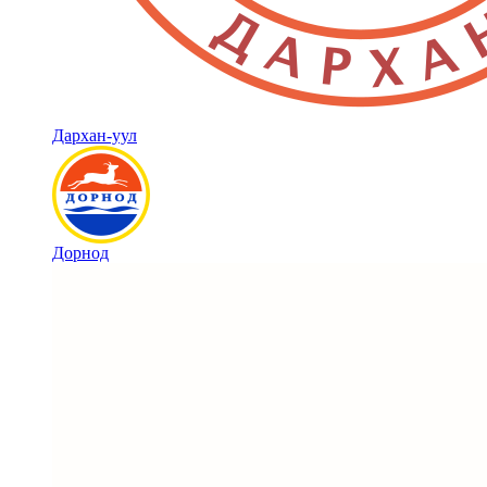
Дархан-уул
Дорнод