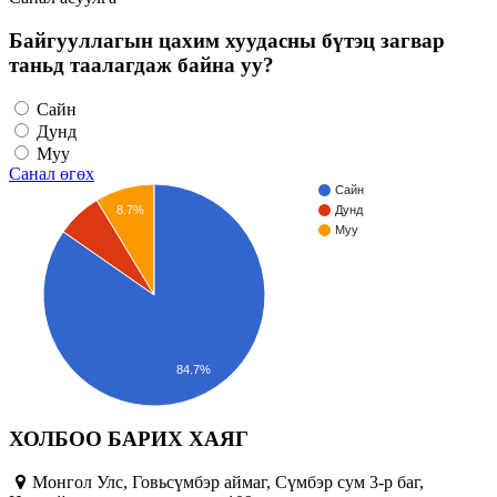
Байгууллагын цахим хуудасны бүтэц загвар
таньд таалагдаж байна уу?
Сайн
Дунд
Муу
Санал өгөх
Сайн
8.7%
Дунд
Муу
84.7%
ХОЛБОО БАРИХ ХАЯГ
Монгол Улс, Говьсүмбэр аймаг, Сүмбэр сум 3-р баг,