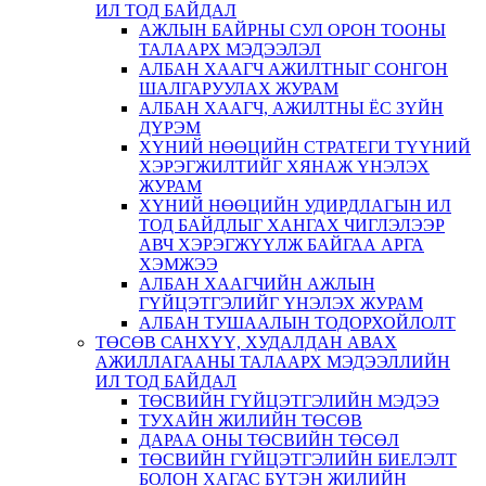
ИЛ ТОД БАЙДАЛ
АЖЛЫН БАЙРНЫ СУЛ ОРОН ТООНЫ
ТАЛААРХ МЭДЭЭЛЭЛ
АЛБАН ХААГЧ АЖИЛТНЫГ СОНГОН
ШАЛГАРУУЛАХ ЖУРАМ
АЛБАН ХААГЧ, АЖИЛТНЫ ЁС ЗҮЙН
ДҮРЭМ
ХҮНИЙ НӨӨЦИЙН СТРАТЕГИ ТҮҮНИЙ
ХЭРЭГЖИЛТИЙГ ХЯНАЖ ҮНЭЛЭХ
ЖУРАМ
ХҮНИЙ НӨӨЦИЙН УДИРДЛАГЫН ИЛ
ТОД БАЙДЛЫГ ХАНГАХ ЧИГЛЭЛЭЭР
АВЧ ХЭРЭГЖҮҮЛЖ БАЙГАА АРГА
ХЭМЖЭЭ
АЛБАН ХААГЧИЙН АЖЛЫН
ГҮЙЦЭТГЭЛИЙГ ҮНЭЛЭХ ЖУРАМ
АЛБАН ТУШААЛЫН ТОДОРХОЙЛОЛТ
ТӨСӨВ САНХҮҮ, ХУДАЛДАН АВАХ
АЖИЛЛАГААНЫ ТАЛААРХ МЭДЭЭЛЛИЙН
ИЛ ТОД БАЙДАЛ
ТӨСВИЙН ГҮЙЦЭТГЭЛИЙН МЭДЭЭ
ТУХАЙН ЖИЛИЙН ТӨСӨВ
ДАРАА ОНЫ ТӨСВИЙН ТӨСӨЛ
ТӨСВИЙН ГҮЙЦЭТГЭЛИЙН БИЕЛЭЛТ
БОЛОН ХАГАС БҮТЭН ЖИЛИЙН