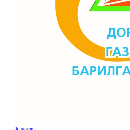
Дорноговь