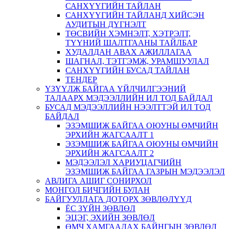
САНХҮҮГИЙН ТАЙЛАН
САНХҮҮГИЙН ТАЙЛАНД ХИЙСЭН
АУДИТЫН ДҮГНЭЛТ
ТӨСВИЙН ХЭМНЭЛТ, ХЭТРЭЛТ,
ТҮҮНИЙ ШАЛТГААНЫ ТАЙЛБАР
ХУДАЛДАН АВАХ АЖИЛЛАГАА
ШАГНАЛ, ТЭТГЭМЖ, УРАМШУУЛАЛ
САНХҮҮГИЙН БУСАД ТАЙЛАН
ТЕНДЕР
ҮЗҮҮЛЖ БАЙГАА ҮЙЛЧИЛГЭЭНИЙ
ТАЛААРХ МЭДЭЭЛЛИЙН ИЛ ТОД БАЙДАЛ
БУСАД МЭДЭЭЛЛИЙН НЭЭЛТТЭЙ ИЛ ТОД
БАЙДАЛ
ЭЗЭМШИЖ БАЙГАА ОЮУНЫ ӨМЧИЙН
ЭРХИЙН ЖАГСААЛТ 1
ЭЗЭМШИЖ БАЙГАА ОЮУНЫ ӨМЧИЙН
ЭРХИЙН ЖАГСААЛТ 2
МЭДЭЭЛЭЛ ХАРИУЦАГЧИЙН
ЭЗЭМШИЖ БАЙГАА ГАЗРЫН МЭДЭЭЛЭЛ
АВЛИГА АШИГ СОНИРХОЛ
МОНГОЛ БИЧГИЙН БУЛАН
БАЙГУУЛЛАГА ДОТОРХ ЗӨВЛӨЛҮҮД
ЁС ЗҮЙН ЗӨВЛӨЛ
ЭЦЭГ, ЭХИЙН ЗӨВЛӨЛ
ӨМЧ ХАМГААЛАХ БАЙНГЫН ЗӨВЛӨЛ