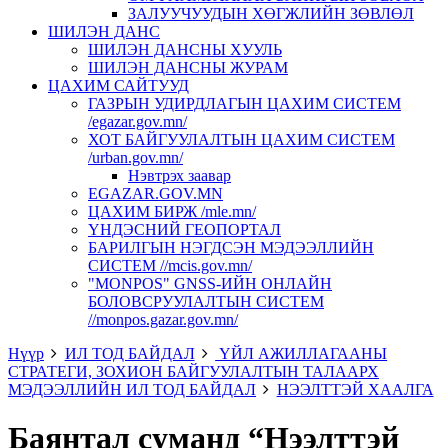
ЗАЛУУЧУУДЫН ХӨГЖЛИЙН ЗӨВЛӨЛ
ШИЛЭН ДАНС
ШИЛЭН ДАНСНЫ ХУУЛЬ
ШИЛЭН ДАНСНЫ ЖУРАМ
ЦАХИМ САЙТУУД
ГАЗРЫН УДИРДЛАГЫН ЦАХИМ СИСТЕМ
/egazar.gov.mn/
ХОТ БАЙГУУЛАЛТЫН ЦАХИМ СИСТЕМ
/urban.gov.mn/
Нэвтрэх заавар
EGAZAR.GOV.MN
ЦАХИМ БИРЖ /mle.mn/
ҮНДЭСНИЙ ГЕОПОРТАЛ
БАРИЛГЫН НЭГДСЭН МЭДЭЭЛЛИЙН
СИСТЕМ //mcis.gov.mn/
"MONPOS" GNSS-ИЙН ОНЛАЙН
БОЛОВСРУУЛАЛТЫН СИСТЕМ
//monpos.gazar.gov.mn/
Нүүр
ИЛ ТОД БАЙДАЛ
ҮЙЛ АЖИЛЛАГААНЫ
СТРАТЕГИ, ЗОХИОН БАЙГУУЛАЛТЫН ТАЛААРХ
МЭДЭЭЛЛИЙН ИЛ ТОД БАЙДАЛ
НЭЭЛТТЭЙ ХААЛГА
Баянтал суманд “Нээлттэй