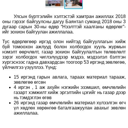
Улсын бүртгэлийн хэлтэстэй хамтран ажиллах 2018
оны гэрээг байгуулсны дагуу Баянтал суманд 2018 оны 3
дугаар сарын 30-ны өдөр “Нээлттэй хаалганы өдөрлөг”-
ийг зохион байгуулан ажиллалаа.
Тус өдөрлөгөөр иргэд олон нийтэд байгууллагын хийж
буй томоохон ажлууд болон холбогдох хууль журмын
нэмэлт өөрчлөлт, газар зохион байгуулалтын төлөвлөлт
зэрэг холбогдох чиглэлүүдээр мэдээ, мэдээлэл бэлтгэн
хүргэснээс гадна давхардсан тоогоор 53 иргэнд зөвлөгөө,
үйлчилгээ үзүүллээ. Үүнд:
15 иргэнд гарын авлага, тараах материал тарааж,
зөвлөгөө өгсөн
4 иргэн , 1 аж ахуйн нэгжийн эзэмшил, өмчлөлийн
газарт хэмжилт хийж эргэлтийн цэгийг нь газар дээр
нь тэмдэглэн өгөв
26 иргэнд газар өмчлөлийн материал хүлээлгэн өгч
үл хөдлөх хөрөнгөө баталгаажуулан авахыг зөвлөн
ажиллалаа.