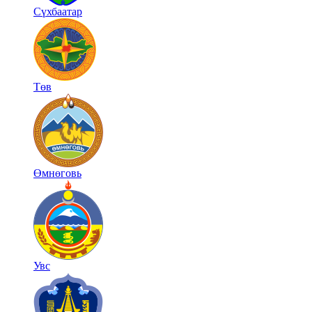
Сүхбаатар
Төв
Өмнөговь
Увс