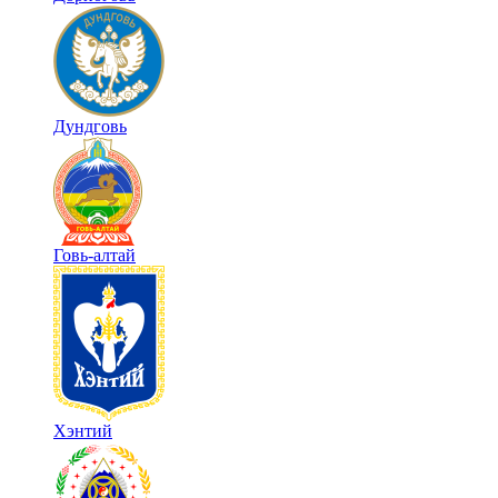
Дундговь
Говь-алтай
Хэнтий