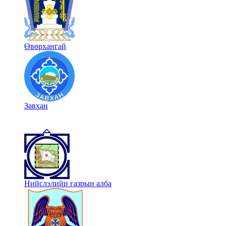
Өвөрхангай
Завхан
Нийслэлийн газрын алба