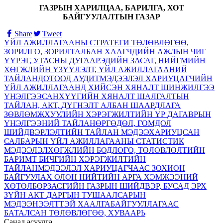
ГАЗРЫН ХАРИЛЦАА, БАРИЛГА, ХОТ
БАЙГУУЛАЛТЫН ГАЗАР
Share
Tweet
ҮЙЛ АЖИЛЛАГААНЫ СТРАТЕГИ ТӨЛӨВЛӨГӨӨ,
ЗОРИЛГО, ЗОРИЛТ
АЛБАН ХААГЧДИЙН АЖЛЫН ЧИГ
ҮҮРЭГ, УТАСНЫ ДУГААР
ЭДИЙН ЗАСАГ, НИЙГМИЙН
ХӨГЖЛИЙН ҮЗҮҮЛЭЛТ, ҮЙЛ АЖИЛЛАГААНИЙ
ТАЙЛАН
ДОТООД АУДИТ
МЭДЭЭЛЭЛ ХАРИУЦАГЧИЙН
ҮЙЛ АЖИЛЛАГААНД ХИЙСЭН ХЯНАЛТ ШИНЖИЛГЭЭ
ҮНЭЛГЭЭ
САНХҮҮГИЙН ХЯНАЛТ ШАЛГАЛТЫН
ТАЙЛАН, АКТ, ДҮГНЭЛТ АЛБАН ШААРДЛАГА
ЗӨВЛӨМЖ
ХУУЛИЙН ХЭРЭГЖИЛТИЙН ҮР ДАГАВРЫН
ҮНЭЛГЭЭНИЙ ТАЙЛАН
ӨРГӨДӨЛ, ГОМДОЛ
ШИЙДВЭРЛЭЛТИЙН ТАЙЛАН МЭДЭЭ
ХАРИУЦСАН
САЛБАРЫН ҮЙЛ АЖИЛЛАГААНЫ СТАТИСТИК
МЭДЭЭЛЭЛ
ХӨГЖЛИЙН БОДЛОГО, ТӨЛӨВЛӨЛТИЙН
БАРИМТ БИЧГИЙН ХЭРЭГЖИЛТИЙН
ТАЙЛАН
МЭДЭЭЛЭЛ ХАРИУЦАГЧААС ЗОХИОН
БАЙГУУЛАХ ОЛОН НИЙТИЙН АРГА ХЭМЖЭЭНИЙ
ХӨТӨЛБӨР
ЗАСГИЙН ГАЗРЫН ШИЙДВЭР, БУСАД ЭРХ
ЗҮЙН АКТ
ДАРГЫН ТУШААЛ
САРЫН
МЭДЭЭ
НЭЭЛТТЭЙ ХААЛГА
БАЙГУУЛЛАГААС
БАТАЛСАН ТӨЛӨВЛӨГӨӨ, ХУВААРЬ
Санал асуулга