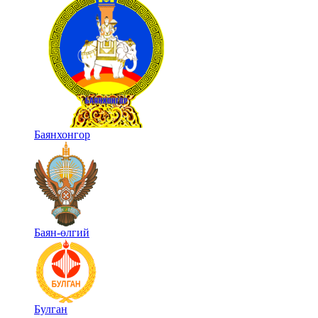
Баянхонгор
Баян-өлгий
Булган