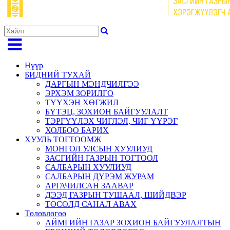
Нүүр
БИДНИЙ ТУХАЙ
ДАРГЫН МЭНДЧИЛГЭЭ
ЭРХЭМ ЗОРИЛГО
ТҮҮХЭН ХӨГЖИЛ
БҮТЭЦ, ЗОХИОН БАЙГУУЛАЛТ
ТЭРГҮҮЛЭХ ЧИГЛЭЛ, ЧИГ ҮҮРЭГ
ХОЛБОО БАРИХ
ХУУЛЬ ТОГТООМЖ
МОНГОЛ УЛСЫН ХУУЛИУД
ЗАСГИЙН ГАЗРЫН ТОГТООЛ
САЛБАРЫН ХУУЛИУД
САЛБАРЫН ДҮРЭМ ЖУРАМ
АРГАЧИЛСАН ЗААВАР
ДЭЭД ГАЗРЫН ТУШААЛ, ШИЙДВЭР
ТӨСӨЛД САНАЛ АВАХ
Төлөвлөгөө
АЙМГИЙН ГАЗАР ЗОХИОН БАЙГУУЛАЛТЫН