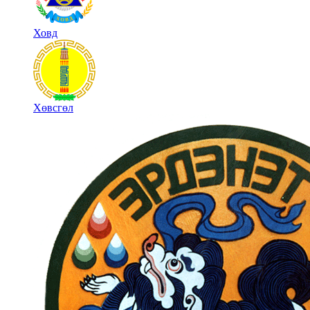
Ховд
Хөвсгөл