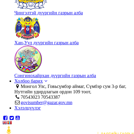
Чингэлтэй дүүргийн газрын алба
Хан-Уул дүүргийн газрын алба
Сонгинохайрхан дүүргийн газрын алба
Холбоо барих
Монгол Улс, Говьсүмбэр аймаг, Сүмбэр сум 3-р баг,
Нутгийн удирдлагын ордон 109 тоот,
70543023 70543387
govisumber@gazar.gov.mn
Хэлэлцүүлэг