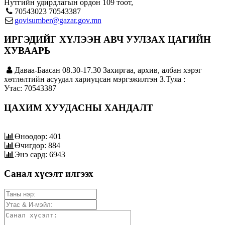
Нутгийн удирдлагын ордон 109 тоот,
70543023 70543387
govisumber@gazar.gov.mn
ИРГЭДИЙГ ХҮЛЭЭН АВЧ УУЛЗАХ ЦАГИЙН
ХУВААРЬ
Даваа-Баасан 08.30-17.30 Захиргаа, архив, албан хэрэг
хөтлөлтийн асуудал хариуцсан мэргэжилтэн З.Туяа :
Утас: 70543387
ЦАХИМ ХУУДАСНЫ ХАНДАЛТ
Өнөөдөр: 401
Өчигдөр: 884
Энэ сард: 6943
Санал хүсэлт илгээх