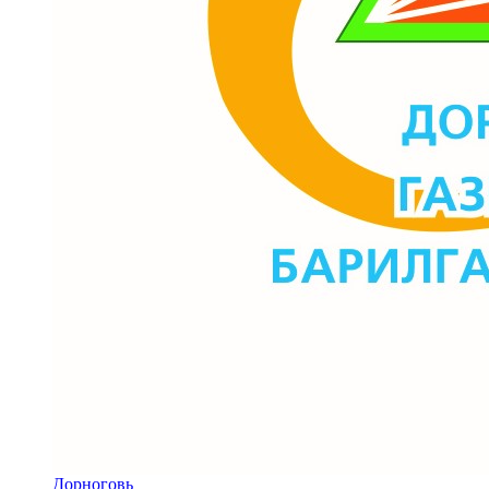
Дорноговь