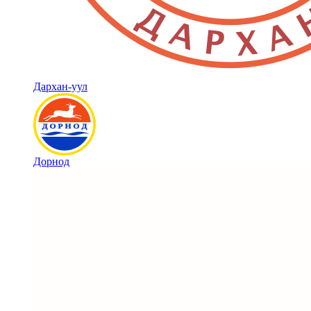
Дархан-уул
Дорнод