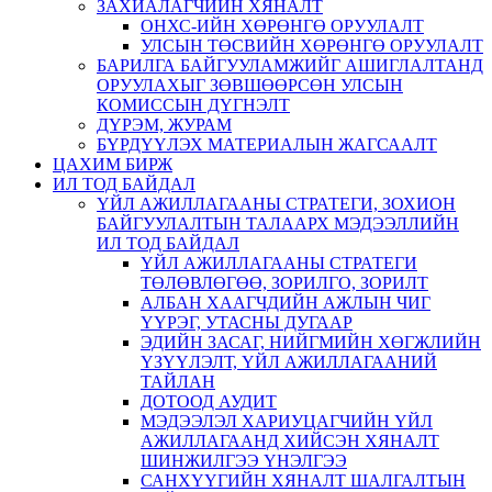
ЗАХИАЛАГЧИЙН ХЯНАЛТ
ОНХС-ИЙН ХӨРӨНГӨ ОРУУЛАЛТ
УЛСЫН ТӨСВИЙН ХӨРӨНГӨ ОРУУЛАЛТ
БАРИЛГА БАЙГУУЛАМЖИЙГ АШИГЛАЛТАНД
ОРУУЛАХЫГ ЗӨВШӨӨРСӨН УЛСЫН
КОМИССЫН ДҮГНЭЛТ
ДҮРЭМ, ЖУРАМ
БҮРДҮҮЛЭХ МАТЕРИАЛЫН ЖАГСААЛТ
ЦАХИМ БИРЖ
ИЛ ТОД БАЙДАЛ
ҮЙЛ АЖИЛЛАГААНЫ СТРАТЕГИ, ЗОХИОН
БАЙГУУЛАЛТЫН ТАЛААРХ МЭДЭЭЛЛИЙН
ИЛ ТОД БАЙДАЛ
ҮЙЛ АЖИЛЛАГААНЫ СТРАТЕГИ
ТӨЛӨВЛӨГӨӨ, ЗОРИЛГО, ЗОРИЛТ
АЛБАН ХААГЧДИЙН АЖЛЫН ЧИГ
ҮҮРЭГ, УТАСНЫ ДУГААР
ЭДИЙН ЗАСАГ, НИЙГМИЙН ХӨГЖЛИЙН
ҮЗҮҮЛЭЛТ, ҮЙЛ АЖИЛЛАГААНИЙ
ТАЙЛАН
ДОТООД АУДИТ
МЭДЭЭЛЭЛ ХАРИУЦАГЧИЙН ҮЙЛ
АЖИЛЛАГААНД ХИЙСЭН ХЯНАЛТ
ШИНЖИЛГЭЭ ҮНЭЛГЭЭ
САНХҮҮГИЙН ХЯНАЛТ ШАЛГАЛТЫН