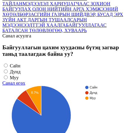
ТАЙЛАН
МЭДЭЭЛЭЛ ХАРИУЦАГЧААС ЗОХИОН
БАЙГУУЛАХ ОЛОН НИЙТИЙН АРГА ХЭМЖЭЭНИЙ
ХӨТӨЛБӨР
ЗАСГИЙН ГАЗРЫН ШИЙДВЭР, БУСАД ЭРХ
ЗҮЙН АКТ
ДАРГЫН ТУШААЛ
САРЫН
МЭДЭЭ
НЭЭЛТТЭЙ ХААЛГА
БАЙГУУЛЛАГААС
БАТАЛСАН ТӨЛӨВЛӨГӨӨ, ХУВААРЬ
Санал асуулга
Байгууллагын цахим хуудасны бүтэц загвар
таньд таалагдаж байна уу?
Сайн
Дунд
Муу
Санал өгөх
Сайн
8.7%
Дунд
Муу