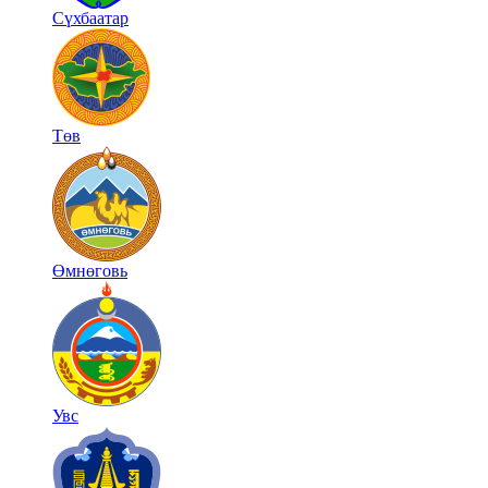
Сүхбаатар
Төв
Өмнөговь
Увс