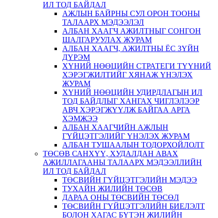
ИЛ ТОД БАЙДАЛ
АЖЛЫН БАЙРНЫ СУЛ ОРОН ТООНЫ
ТАЛААРХ МЭДЭЭЛЭЛ
АЛБАН ХААГЧ АЖИЛТНЫГ СОНГОН
ШАЛГАРУУЛАХ ЖУРАМ
АЛБАН ХААГЧ, АЖИЛТНЫ ЁС ЗҮЙН
ДҮРЭМ
ХҮНИЙ НӨӨЦИЙН СТРАТЕГИ ТҮҮНИЙ
ХЭРЭГЖИЛТИЙГ ХЯНАЖ ҮНЭЛЭХ
ЖУРАМ
ХҮНИЙ НӨӨЦИЙН УДИРДЛАГЫН ИЛ
ТОД БАЙДЛЫГ ХАНГАХ ЧИГЛЭЛЭЭР
АВЧ ХЭРЭГЖҮҮЛЖ БАЙГАА АРГА
ХЭМЖЭЭ
АЛБАН ХААГЧИЙН АЖЛЫН
ГҮЙЦЭТГЭЛИЙГ ҮНЭЛЭХ ЖУРАМ
АЛБАН ТУШААЛЫН ТОДОРХОЙЛОЛТ
ТӨСӨВ САНХҮҮ, ХУДАЛДАН АВАХ
АЖИЛЛАГААНЫ ТАЛААРХ МЭДЭЭЛЛИЙН
ИЛ ТОД БАЙДАЛ
ТӨСВИЙН ГҮЙЦЭТГЭЛИЙН МЭДЭЭ
ТУХАЙН ЖИЛИЙН ТӨСӨВ
ДАРАА ОНЫ ТӨСВИЙН ТӨСӨЛ
ТӨСВИЙН ГҮЙЦЭТГЭЛИЙН БИЕЛЭЛТ
БОЛОН ХАГАС БҮТЭН ЖИЛИЙН