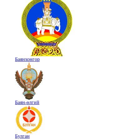
Баянхонгор
Баян-өлгий
Булган