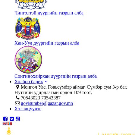
Чингэлтэй дүүргийн газрын алба
Хан-Уул дүүргийн газрын алба
Сонгинохайрхан дүүргийн газрын алба
Холбоо барих
Монгол Улс, Говьсүмбэр аймаг, Сүмбэр сум 3-р баг,
Нутгийн удирдлагын ордон 109 тоот,
70543023 70543387
govisumber@gazar.gov.mn
Хэлэлцүүлэг