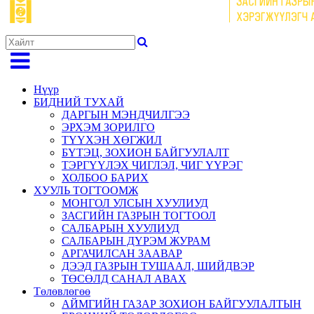
Нүүр
БИДНИЙ ТУХАЙ
ДАРГЫН МЭНДЧИЛГЭЭ
ЭРХЭМ ЗОРИЛГО
ТҮҮХЭН ХӨГЖИЛ
БҮТЭЦ, ЗОХИОН БАЙГУУЛАЛТ
ТЭРГҮҮЛЭХ ЧИГЛЭЛ, ЧИГ ҮҮРЭГ
ХОЛБОО БАРИХ
ХУУЛЬ ТОГТООМЖ
МОНГОЛ УЛСЫН ХУУЛИУД
ЗАСГИЙН ГАЗРЫН ТОГТООЛ
САЛБАРЫН ХУУЛИУД
САЛБАРЫН ДҮРЭМ ЖУРАМ
АРГАЧИЛСАН ЗААВАР
ДЭЭД ГАЗРЫН ТУШААЛ, ШИЙДВЭР
ТӨСӨЛД САНАЛ АВАХ
Төлөвлөгөө
АЙМГИЙН ГАЗАР ЗОХИОН БАЙГУУЛАЛТЫН