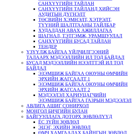
САНХҮҮГИЙН ТАЙЛАН
САНХҮҮГИЙН ТАЙЛАНД ХИЙСЭН
АУДИТЫН ДҮГНЭЛТ
ТӨСВИЙН ХЭМНЭЛТ, ХЭТРЭЛТ,
ТҮҮНИЙ ШАЛТГААНЫ ТАЙЛБАР
ХУДАЛДАН АВАХ АЖИЛЛАГАА
ШАГНАЛ, ТЭТГЭМЖ, УРАМШУУЛАЛ
САНХҮҮГИЙН БУСАД ТАЙЛАН
ТЕНДЕР
ҮЗҮҮЛЖ БАЙГАА ҮЙЛЧИЛГЭЭНИЙ
ТАЛААРХ МЭДЭЭЛЛИЙН ИЛ ТОД БАЙДАЛ
БУСАД МЭДЭЭЛЛИЙН НЭЭЛТТЭЙ ИЛ ТОД
БАЙДАЛ
ЭЗЭМШИЖ БАЙГАА ОЮУНЫ ӨМЧИЙН
ЭРХИЙН ЖАГСААЛТ 1
ЭЗЭМШИЖ БАЙГАА ОЮУНЫ ӨМЧИЙН
ЭРХИЙН ЖАГСААЛТ 2
МЭДЭЭЛЭЛ ХАРИУЦАГЧИЙН
ЭЗЭМШИЖ БАЙГАА ГАЗРЫН МЭДЭЭЛЭЛ
АВЛИГА АШИГ СОНИРХОЛ
МОНГОЛ БИЧГИЙН БУЛАН
БАЙГУУЛЛАГА ДОТОРХ ЗӨВЛӨЛҮҮД
ЁС ЗҮЙН ЗӨВЛӨЛ
ЭЦЭГ, ЭХИЙН ЗӨВЛӨЛ
ӨМЧ ХАМГААЛАХ БАЙНГЫН ЗӨВЛӨЛ