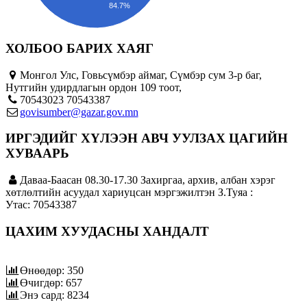
84.7%
ХОЛБОО БАРИХ ХАЯГ
Монгол Улс, Говьсүмбэр аймаг, Сүмбэр сум 3-р баг,
Нутгийн удирдлагын ордон 109 тоот,
70543023 70543387
govisumber@gazar.gov.mn
ИРГЭДИЙГ ХҮЛЭЭН АВЧ УУЛЗАХ ЦАГИЙН
ХУВААРЬ
Даваа-Баасан 08.30-17.30 Захиргаа, архив, албан хэрэг
хөтлөлтийн асуудал хариуцсан мэргэжилтэн З.Туяа :
Утас: 70543387
ЦАХИМ ХУУДАСНЫ ХАНДАЛТ
Өнөөдөр: 350
Өчигдөр: 657
Энэ сард: 8234