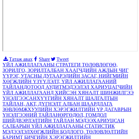
Татаж авах
Share
Tweet
ҮЙЛ АЖИЛЛАГААНЫ СТРАТЕГИ ТӨЛӨВЛӨГӨӨ,
ЗОРИЛГО, ЗОРИЛТ
АЛБАН ХААГЧДИЙН АЖЛЫН ЧИГ
ҮҮРЭГ, УТАСНЫ ДУГААР
ЭДИЙН ЗАСАГ, НИЙГМИЙН
ХӨГЖЛИЙН ҮЗҮҮЛЭЛТ, ҮЙЛ АЖИЛЛАГААНИЙ
ТАЙЛАН
ДОТООД АУДИТ
МЭДЭЭЛЭЛ ХАРИУЦАГЧИЙН
ҮЙЛ АЖИЛЛАГААНД ХИЙСЭН ХЯНАЛТ ШИНЖИЛГЭЭ
ҮНЭЛГЭЭ
САНХҮҮГИЙН ХЯНАЛТ ШАЛГАЛТЫН
ТАЙЛАН, АКТ, ДҮГНЭЛТ АЛБАН ШААРДЛАГА
ЗӨВЛӨМЖ
ХУУЛИЙН ХЭРЭГЖИЛТИЙН ҮР ДАГАВРЫН
ҮНЭЛГЭЭНИЙ ТАЙЛАН
ӨРГӨДӨЛ, ГОМДОЛ
ШИЙДВЭРЛЭЛТИЙН ТАЙЛАН МЭДЭЭ
ХАРИУЦСАН
САЛБАРЫН ҮЙЛ АЖИЛЛАГААНЫ СТАТИСТИК
МЭДЭЭЛЭЛ
ХӨГЖЛИЙН БОДЛОГО, ТӨЛӨВЛӨЛТИЙН
БАРИМТ БИЧГИЙН ХЭРЭГЖИЛТИЙН