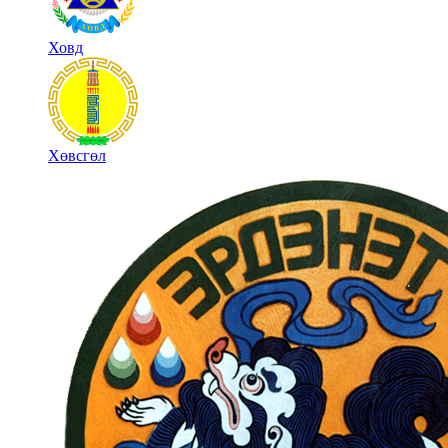
Ховд
Хөвсгөл