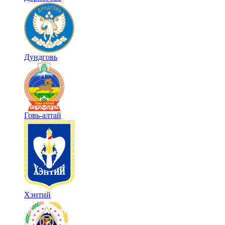
Дундговь
Говь-алтай
Хэнтий