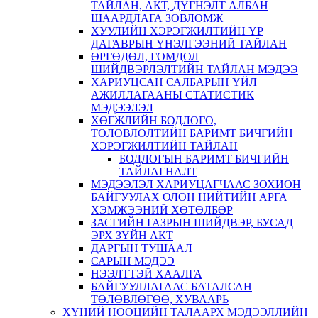
ТАЙЛАН, АКТ, ДҮГНЭЛТ АЛБАН
ШААРДЛАГА ЗӨВЛӨМЖ
ХУУЛИЙН ХЭРЭГЖИЛТИЙН ҮР
ДАГАВРЫН ҮНЭЛГЭЭНИЙ ТАЙЛАН
ӨРГӨДӨЛ, ГОМДОЛ
ШИЙДВЭРЛЭЛТИЙН ТАЙЛАН МЭДЭЭ
ХАРИУЦСАН САЛБАРЫН ҮЙЛ
АЖИЛЛАГААНЫ СТАТИСТИК
МЭДЭЭЛЭЛ
ХӨГЖЛИЙН БОДЛОГО,
ТӨЛӨВЛӨЛТИЙН БАРИМТ БИЧГИЙН
ХЭРЭГЖИЛТИЙН ТАЙЛАН
БОДЛОГЫН БАРИМТ БИЧГИЙН
ТАЙЛАГНАЛТ
МЭДЭЭЛЭЛ ХАРИУЦАГЧААС ЗОХИОН
БАЙГУУЛАХ ОЛОН НИЙТИЙН АРГА
ХЭМЖЭЭНИЙ ХӨТӨЛБӨР
ЗАСГИЙН ГАЗРЫН ШИЙДВЭР, БУСАД
ЭРХ ЗҮЙН АКТ
ДАРГЫН ТУШААЛ
САРЫН МЭДЭЭ
НЭЭЛТТЭЙ ХААЛГА
БАЙГУУЛЛАГААС БАТАЛСАН
ТӨЛӨВЛӨГӨӨ, ХУВААРЬ
ХҮНИЙ НӨӨЦИЙН ТАЛААРХ МЭДЭЭЛЛИЙН