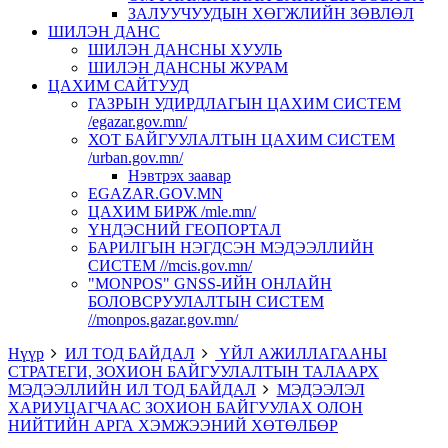
ЗАЛУУЧУУДЫН ХӨГЖЛИЙН ЗӨВЛӨЛ
ШИЛЭН ДАНС
ШИЛЭН ДАНСНЫ ХУУЛЬ
ШИЛЭН ДАНСНЫ ЖУРАМ
ЦАХИМ САЙТУУД
ГАЗРЫН УДИРДЛАГЫН ЦАХИМ СИСТЕМ
/egazar.gov.mn/
ХОТ БАЙГУУЛАЛТЫН ЦАХИМ СИСТЕМ
/urban.gov.mn/
Нэвтрэх заавар
EGAZAR.GOV.MN
ЦАХИМ БИРЖ /mle.mn/
ҮНДЭСНИЙ ГЕОПОРТАЛ
БАРИЛГЫН НЭГДСЭН МЭДЭЭЛЛИЙН
СИСТЕМ //mcis.gov.mn/
"MONPOS" GNSS-ИЙН ОНЛАЙН
БОЛОВСРУУЛАЛТЫН СИСТЕМ
//monpos.gazar.gov.mn/
Нүүр
ИЛ ТОД БАЙДАЛ
ҮЙЛ АЖИЛЛАГААНЫ
СТРАТЕГИ, ЗОХИОН БАЙГУУЛАЛТЫН ТАЛААРХ
МЭДЭЭЛЛИЙН ИЛ ТОД БАЙДАЛ
МЭДЭЭЛЭЛ
ХАРИУЦАГЧААС ЗОХИОН БАЙГУУЛАХ ОЛОН
НИЙТИЙН АРГА ХЭМЖЭЭНИЙ ХӨТӨЛБӨР