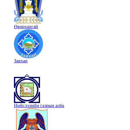
Өвөрхангай
Завхан
Нийслэлийн газрын алба