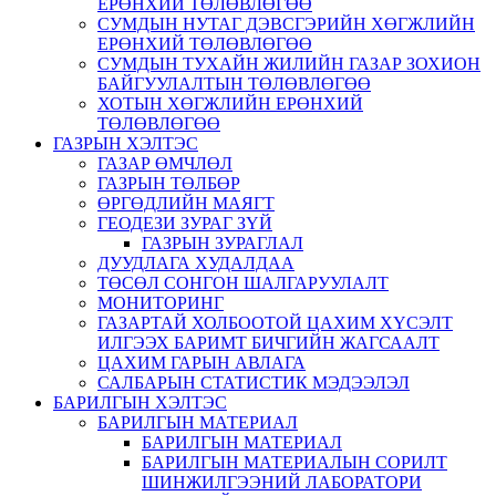
ЕРӨНХИЙ ТӨЛӨВЛӨГӨӨ
СУМДЫН НУТАГ ДЭВСГЭРИЙН ХӨГЖЛИЙН
ЕРӨНХИЙ ТӨЛӨВЛӨГӨӨ
СУМДЫН ТУХАЙН ЖИЛИЙН ГАЗАР ЗОХИОН
БАЙГУУЛАЛТЫН ТӨЛӨВЛӨГӨӨ
ХОТЫН ХӨГЖЛИЙН ЕРӨНХИЙ
ТӨЛӨВЛӨГӨӨ
ГАЗРЫН ХЭЛТЭС
ГАЗАР ӨМЧЛӨЛ
ГАЗРЫН ТӨЛБӨР
ӨРГӨДЛИЙН МАЯГТ
ГЕОДЕЗИ ЗУРАГ ЗҮЙ
ГАЗРЫН ЗУРАГЛАЛ
ДУУДЛАГА ХУДАЛДАА
ТӨСӨЛ СОНГОН ШАЛГАРУУЛАЛТ
МОНИТОРИНГ
ГАЗАРТАЙ ХОЛБООТОЙ ЦАХИМ ХҮСЭЛТ
ИЛГЭЭХ БАРИМТ БИЧГИЙН ЖАГСААЛТ
ЦАХИМ ГАРЫН АВЛАГА
САЛБАРЫН СТАТИСТИК МЭДЭЭЛЭЛ
БАРИЛГЫН ХЭЛТЭС
БАРИЛГЫН МАТЕРИАЛ
БАРИЛГЫН МАТЕРИАЛ
БАРИЛГЫН МАТЕРИАЛЫН СОРИЛТ
ШИНЖИЛГЭЭНИЙ ЛАБОРАТОРИ