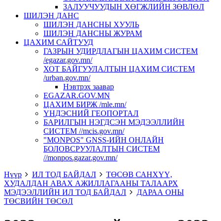
ЗАЛУУЧУУДЫН ХӨГЖЛИЙН ЗӨВЛӨЛ
ШИЛЭН ДАНС
ШИЛЭН ДАНСНЫ ХУУЛЬ
ШИЛЭН ДАНСНЫ ЖУРАМ
ЦАХИМ САЙТУУД
ГАЗРЫН УДИРДЛАГЫН ЦАХИМ СИСТЕМ
/egazar.gov.mn/
ХОТ БАЙГУУЛАЛТЫН ЦАХИМ СИСТЕМ
/urban.gov.mn/
Нэвтрэх заавар
EGAZAR.GOV.MN
ЦАХИМ БИРЖ /mle.mn/
ҮНДЭСНИЙ ГЕОПОРТАЛ
БАРИЛГЫН НЭГДСЭН МЭДЭЭЛЛИЙН
СИСТЕМ //mcis.gov.mn/
"MONPOS" GNSS-ИЙН ОНЛАЙН
БОЛОВСРУУЛАЛТЫН СИСТЕМ
//monpos.gazar.gov.mn/
Нүүр
ИЛ ТОД БАЙДАЛ
ТӨСӨВ САНХҮҮ,
ХУДАЛДАН АВАХ АЖИЛЛАГААНЫ ТАЛААРХ
МЭДЭЭЛЛИЙН ИЛ ТОД БАЙДАЛ
ДАРАА ОНЫ
ТӨСВИЙН ТӨСӨЛ