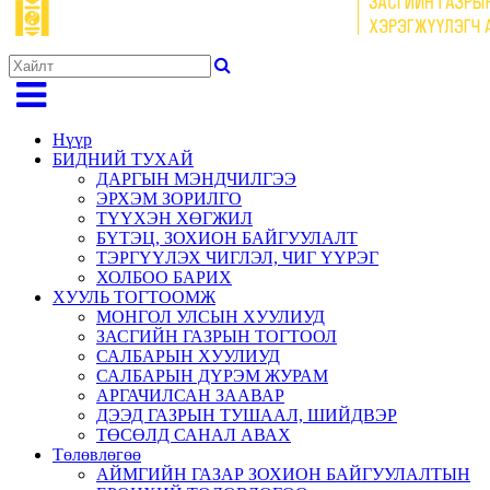
Нүүр
БИДНИЙ ТУХАЙ
ДАРГЫН МЭНДЧИЛГЭЭ
ЭРХЭМ ЗОРИЛГО
ТҮҮХЭН ХӨГЖИЛ
БҮТЭЦ, ЗОХИОН БАЙГУУЛАЛТ
ТЭРГҮҮЛЭХ ЧИГЛЭЛ, ЧИГ ҮҮРЭГ
ХОЛБОО БАРИХ
ХУУЛЬ ТОГТООМЖ
МОНГОЛ УЛСЫН ХУУЛИУД
ЗАСГИЙН ГАЗРЫН ТОГТООЛ
САЛБАРЫН ХУУЛИУД
САЛБАРЫН ДҮРЭМ ЖУРАМ
АРГАЧИЛСАН ЗААВАР
ДЭЭД ГАЗРЫН ТУШААЛ, ШИЙДВЭР
ТӨСӨЛД САНАЛ АВАХ
Төлөвлөгөө
АЙМГИЙН ГАЗАР ЗОХИОН БАЙГУУЛАЛТЫН