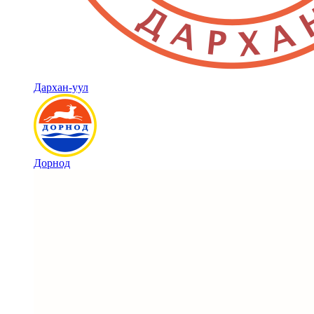
Дархан-уул
Дорнод