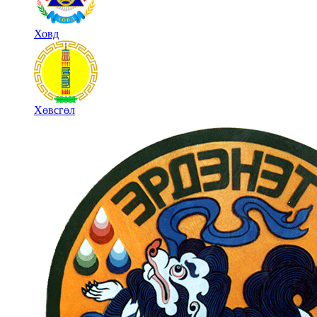
Ховд
Хөвсгөл