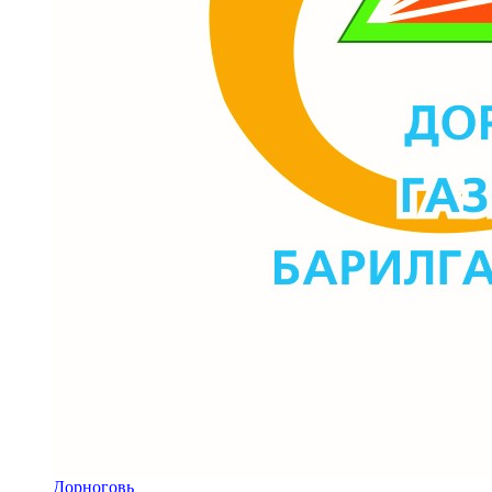
Дорноговь