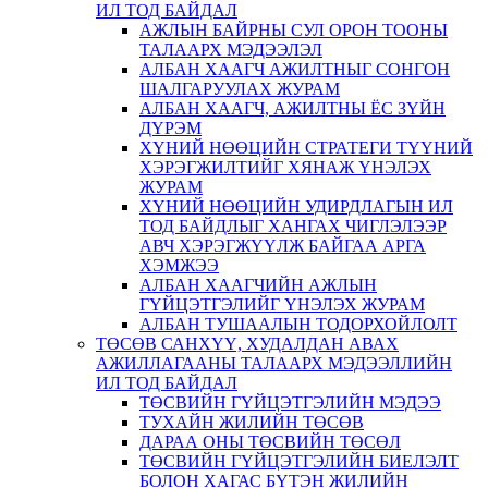
ИЛ ТОД БАЙДАЛ
АЖЛЫН БАЙРНЫ СУЛ ОРОН ТООНЫ
ТАЛААРХ МЭДЭЭЛЭЛ
АЛБАН ХААГЧ АЖИЛТНЫГ СОНГОН
ШАЛГАРУУЛАХ ЖУРАМ
АЛБАН ХААГЧ, АЖИЛТНЫ ЁС ЗҮЙН
ДҮРЭМ
ХҮНИЙ НӨӨЦИЙН СТРАТЕГИ ТҮҮНИЙ
ХЭРЭГЖИЛТИЙГ ХЯНАЖ ҮНЭЛЭХ
ЖУРАМ
ХҮНИЙ НӨӨЦИЙН УДИРДЛАГЫН ИЛ
ТОД БАЙДЛЫГ ХАНГАХ ЧИГЛЭЛЭЭР
АВЧ ХЭРЭГЖҮҮЛЖ БАЙГАА АРГА
ХЭМЖЭЭ
АЛБАН ХААГЧИЙН АЖЛЫН
ГҮЙЦЭТГЭЛИЙГ ҮНЭЛЭХ ЖУРАМ
АЛБАН ТУШААЛЫН ТОДОРХОЙЛОЛТ
ТӨСӨВ САНХҮҮ, ХУДАЛДАН АВАХ
АЖИЛЛАГААНЫ ТАЛААРХ МЭДЭЭЛЛИЙН
ИЛ ТОД БАЙДАЛ
ТӨСВИЙН ГҮЙЦЭТГЭЛИЙН МЭДЭЭ
ТУХАЙН ЖИЛИЙН ТӨСӨВ
ДАРАА ОНЫ ТӨСВИЙН ТӨСӨЛ
ТӨСВИЙН ГҮЙЦЭТГЭЛИЙН БИЕЛЭЛТ
БОЛОН ХАГАС БҮТЭН ЖИЛИЙН