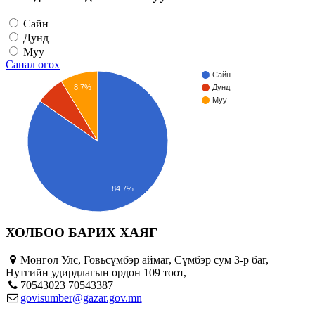
Сайн
Дунд
Муу
Санал өгөх
Сайн
8.7%
Дунд
Муу
84.7%
ХОЛБОО БАРИХ ХАЯГ
Монгол Улс, Говьсүмбэр аймаг, Сүмбэр сум 3-р баг,
Нутгийн удирдлагын ордон 109 тоот,
70543023 70543387
govisumber@gazar.gov.mn