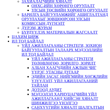
ЗАХИАЛАГЧИЙН ХЯНАЛТ
ОНХС-ИЙН ХӨРӨНГӨ ОРУУЛАЛТ
УЛСЫН ТӨСВИЙН ХӨРӨНГӨ ОРУУЛАЛТ
БАРИЛГА БАЙГУУЛАМЖИЙГ АШИГЛАЛТАНД
ОРУУЛАХЫГ ЗӨВШӨӨРСӨН УЛСЫН
КОМИССЫН ДҮГНЭЛТ
ДҮРЭМ, ЖУРАМ
БҮРДҮҮЛЭХ МАТЕРИАЛЫН ЖАГСААЛТ
ЦАХИМ БИРЖ
ИЛ ТОД БАЙДАЛ
ҮЙЛ АЖИЛЛАГААНЫ СТРАТЕГИ, ЗОХИОН
БАЙГУУЛАЛТЫН ТАЛААРХ МЭДЭЭЛЛИЙН
ИЛ ТОД БАЙДАЛ
ҮЙЛ АЖИЛЛАГААНЫ СТРАТЕГИ
ТӨЛӨВЛӨГӨӨ, ЗОРИЛГО, ЗОРИЛТ
АЛБАН ХААГЧДИЙН АЖЛЫН ЧИГ
ҮҮРЭГ, УТАСНЫ ДУГААР
ЭДИЙН ЗАСАГ, НИЙГМИЙН ХӨГЖЛИЙН
ҮЗҮҮЛЭЛТ, ҮЙЛ АЖИЛЛАГААНИЙ
ТАЙЛАН
ДОТООД АУДИТ
МЭДЭЭЛЭЛ ХАРИУЦАГЧИЙН ҮЙЛ
АЖИЛЛАГААНД ХИЙСЭН ХЯНАЛТ
ШИНЖИЛГЭЭ ҮНЭЛГЭЭ
САНХҮҮГИЙН ХЯНАЛТ ШАЛГАЛТЫН