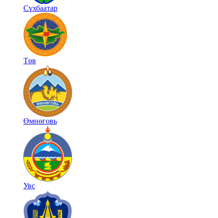
Сүхбаатар
Төв
Өмнөговь
Увс