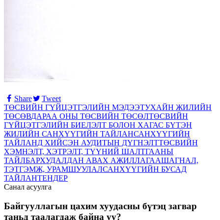
Share
Tweet
ТӨСВИЙН ГҮЙЦЭТГЭЛИЙН МЭДЭЭ
ТУХАЙН ЖИЛИЙН
ТӨСӨВ
ДАРАА ОНЫ ТӨСВИЙН ТӨСӨЛ
ТӨСВИЙН
ГҮЙЦЭТГЭЛИЙН БИЕЛЭЛТ БОЛОН ХАГАС БҮТЭН
ЖИЛИЙН САНХҮҮГИЙН ТАЙЛАН
САНХҮҮГИЙН
ТАЙЛАНД ХИЙСЭН АУДИТЫН ДҮГНЭЛТ
ТӨСВИЙН
ХЭМНЭЛТ, ХЭТРЭЛТ, ТҮҮНИЙ ШАЛТГААНЫ
ТАЙЛБАР
ХУДАЛДАН АВАХ АЖИЛЛАГАА
ШАГНАЛ,
ТЭТГЭМЖ, УРАМШУУЛАЛ
САНХҮҮГИЙН БУСАД
ТАЙЛАН
ТЕНДЕР
Санал асуулга
Байгууллагын цахим хуудасны бүтэц загвар
таньд таалагдаж байна уу?