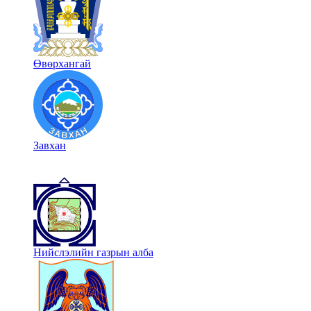
Өвөрхангай
Завхан
Нийслэлийн газрын алба