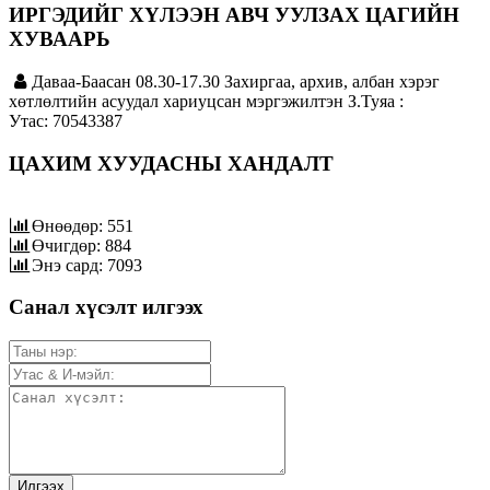
ИРГЭДИЙГ ХҮЛЭЭН АВЧ УУЛЗАХ ЦАГИЙН
ХУВААРЬ
Даваа-Баасан 08.30-17.30 Захиргаа, архив, албан хэрэг
хөтлөлтийн асуудал хариуцсан мэргэжилтэн З.Туяа :
Утас: 70543387
ЦАХИМ ХУУДАСНЫ ХАНДАЛТ
Өнөөдөр: 551
Өчигдөр: 884
Энэ сард: 7093
Санал хүсэлт илгээх