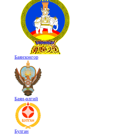
Баянхонгор
Баян-өлгий
Булган