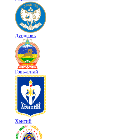
Дундговь
Говь-алтай
Хэнтий