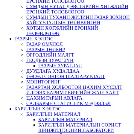
ЕРӨНХИЙ ТӨЛӨВЛӨГӨӨ
СУМДЫН НУТАГ ДЭВСГЭРИЙН ХӨГЖЛИЙН
ЕРӨНХИЙ ТӨЛӨВЛӨГӨӨ
СУМДЫН ТУХАЙН ЖИЛИЙН ГАЗАР ЗОХИОН
БАЙГУУЛАЛТЫН ТӨЛӨВЛӨГӨӨ
ХОТЫН ХӨГЖЛИЙН ЕРӨНХИЙ
ТӨЛӨВЛӨГӨӨ
ГАЗРЫН ХЭЛТЭС
ГАЗАР ӨМЧЛӨЛ
ГАЗРЫН ТӨЛБӨР
ӨРГӨДЛИЙН МАЯГТ
ГЕОДЕЗИ ЗУРАГ ЗҮЙ
ГАЗРЫН ЗУРАГЛАЛ
ДУУДЛАГА ХУДАЛДАА
ТӨСӨЛ СОНГОН ШАЛГАРУУЛАЛТ
МОНИТОРИНГ
ГАЗАРТАЙ ХОЛБООТОЙ ЦАХИМ ХҮСЭЛТ
ИЛГЭЭХ БАРИМТ БИЧГИЙН ЖАГСААЛТ
ЦАХИМ ГАРЫН АВЛАГА
САЛБАРЫН СТАТИСТИК МЭДЭЭЛЭЛ
БАРИЛГЫН ХЭЛТЭС
БАРИЛГЫН МАТЕРИАЛ
БАРИЛГЫН МАТЕРИАЛ
БАРИЛГЫН МАТЕРИАЛЫН СОРИЛТ
ШИНЖИЛГЭЭНИЙ ЛАБОРАТОРИ