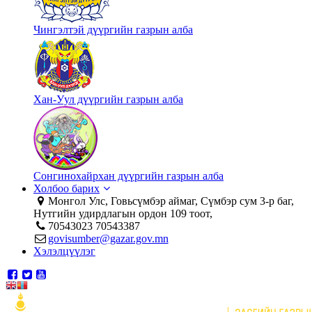
Чингэлтэй дүүргийн газрын алба
Хан-Уул дүүргийн газрын алба
Сонгинохайрхан дүүргийн газрын алба
Холбоо барих
Монгол Улс, Говьсүмбэр аймаг, Сүмбэр сум 3-р баг,
Нутгийн удирдлагын ордон 109 тоот,
70543023 70543387
govisumber@gazar.gov.mn
Хэлэлцүүлэг