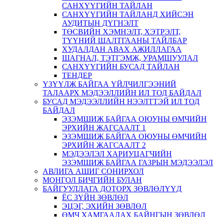
САНХҮҮГИЙН ТАЙЛАН
САНХҮҮГИЙН ТАЙЛАНД ХИЙСЭН
АУДИТЫН ДҮГНЭЛТ
ТӨСВИЙН ХЭМНЭЛТ, ХЭТРЭЛТ,
ТҮҮНИЙ ШАЛТГААНЫ ТАЙЛБАР
ХУДАЛДАН АВАХ АЖИЛЛАГАА
ШАГНАЛ, ТЭТГЭМЖ, УРАМШУУЛАЛ
САНХҮҮГИЙН БУСАД ТАЙЛАН
ТЕНДЕР
ҮЗҮҮЛЖ БАЙГАА ҮЙЛЧИЛГЭЭНИЙ
ТАЛААРХ МЭДЭЭЛЛИЙН ИЛ ТОД БАЙДАЛ
БУСАД МЭДЭЭЛЛИЙН НЭЭЛТТЭЙ ИЛ ТОД
БАЙДАЛ
ЭЗЭМШИЖ БАЙГАА ОЮУНЫ ӨМЧИЙН
ЭРХИЙН ЖАГСААЛТ 1
ЭЗЭМШИЖ БАЙГАА ОЮУНЫ ӨМЧИЙН
ЭРХИЙН ЖАГСААЛТ 2
МЭДЭЭЛЭЛ ХАРИУЦАГЧИЙН
ЭЗЭМШИЖ БАЙГАА ГАЗРЫН МЭДЭЭЛЭЛ
АВЛИГА АШИГ СОНИРХОЛ
МОНГОЛ БИЧГИЙН БУЛАН
БАЙГУУЛЛАГА ДОТОРХ ЗӨВЛӨЛҮҮД
ЁС ЗҮЙН ЗӨВЛӨЛ
ЭЦЭГ, ЭХИЙН ЗӨВЛӨЛ
ӨМЧ ХАМГААЛАХ БАЙНГЫН ЗӨВЛӨЛ