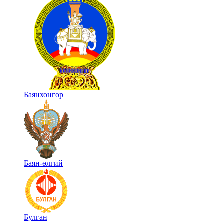
Баянхонгор
Баян-өлгий
Булган