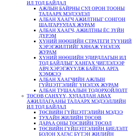
ИЛ ТОД БАЙДАЛ
АЖЛЫН БАЙРНЫ СУЛ ОРОН ТООНЫ
ТАЛААРХ МЭДЭЭЛЭЛ
АЛБАН ХААГЧ АЖИЛТНЫГ СОНГОН
ШАЛГАРУУЛАХ ЖУРАМ
АЛБАН ХААГЧ, АЖИЛТНЫ ЁС ЗҮЙН
ДҮРЭМ
ХҮНИЙ НӨӨЦИЙН СТРАТЕГИ ТҮҮНИЙ
ХЭРЭГЖИЛТИЙГ ХЯНАЖ ҮНЭЛЭХ
ЖУРАМ
ХҮНИЙ НӨӨЦИЙН УДИРДЛАГЫН ИЛ
ТОД БАЙДЛЫГ ХАНГАХ ЧИГЛЭЛЭЭР
АВЧ ХЭРЭГЖҮҮЛЖ БАЙГАА АРГА
ХЭМЖЭЭ
АЛБАН ХААГЧИЙН АЖЛЫН
ГҮЙЦЭТГЭЛИЙГ ҮНЭЛЭХ ЖУРАМ
АЛБАН ТУШААЛЫН ТОДОРХОЙЛОЛТ
ТӨСӨВ САНХҮҮ, ХУДАЛДАН АВАХ
АЖИЛЛАГААНЫ ТАЛААРХ МЭДЭЭЛЛИЙН
ИЛ ТОД БАЙДАЛ
ТӨСВИЙН ГҮЙЦЭТГЭЛИЙН МЭДЭЭ
ТУХАЙН ЖИЛИЙН ТӨСӨВ
ДАРАА ОНЫ ТӨСВИЙН ТӨСӨЛ
ТӨСВИЙН ГҮЙЦЭТГЭЛИЙН БИЕЛЭЛТ
БОЛОН ХАГАС БҮТЭН ЖИЛИЙН