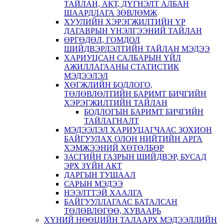
ТАЙЛАН, АКТ, ДҮГНЭЛТ АЛБАН
ШААРДЛАГА ЗӨВЛӨМЖ
ХУУЛИЙН ХЭРЭГЖИЛТИЙН ҮР
ДАГАВРЫН ҮНЭЛГЭЭНИЙ ТАЙЛАН
ӨРГӨДӨЛ, ГОМДОЛ
ШИЙДВЭРЛЭЛТИЙН ТАЙЛАН МЭДЭЭ
ХАРИУЦСАН САЛБАРЫН ҮЙЛ
АЖИЛЛАГААНЫ СТАТИСТИК
МЭДЭЭЛЭЛ
ХӨГЖЛИЙН БОДЛОГО,
ТӨЛӨВЛӨЛТИЙН БАРИМТ БИЧГИЙН
ХЭРЭГЖИЛТИЙН ТАЙЛАН
БОДЛОГЫН БАРИМТ БИЧГИЙН
ТАЙЛАГНАЛТ
МЭДЭЭЛЭЛ ХАРИУЦАГЧААС ЗОХИОН
БАЙГУУЛАХ ОЛОН НИЙТИЙН АРГА
ХЭМЖЭЭНИЙ ХӨТӨЛБӨР
ЗАСГИЙН ГАЗРЫН ШИЙДВЭР, БУСАД
ЭРХ ЗҮЙН АКТ
ДАРГЫН ТУШААЛ
САРЫН МЭДЭЭ
НЭЭЛТТЭЙ ХААЛГА
БАЙГУУЛЛАГААС БАТАЛСАН
ТӨЛӨВЛӨГӨӨ, ХУВААРЬ
ХҮНИЙ НӨӨЦИЙН ТАЛААРХ МЭДЭЭЛЛИЙН