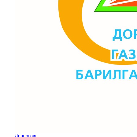
Дорноговь