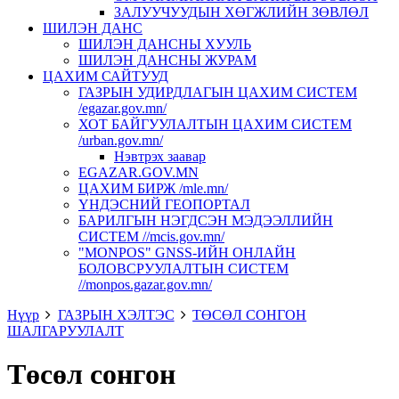
ЗАЛУУЧУУДЫН ХӨГЖЛИЙН ЗӨВЛӨЛ
ШИЛЭН ДАНС
ШИЛЭН ДАНСНЫ ХУУЛЬ
ШИЛЭН ДАНСНЫ ЖУРАМ
ЦАХИМ САЙТУУД
ГАЗРЫН УДИРДЛАГЫН ЦАХИМ СИСТЕМ
/egazar.gov.mn/
ХОТ БАЙГУУЛАЛТЫН ЦАХИМ СИСТЕМ
/urban.gov.mn/
Нэвтрэх заавар
EGAZAR.GOV.MN
ЦАХИМ БИРЖ /mle.mn/
ҮНДЭСНИЙ ГЕОПОРТАЛ
БАРИЛГЫН НЭГДСЭН МЭДЭЭЛЛИЙН
СИСТЕМ //mcis.gov.mn/
"MONPOS" GNSS-ИЙН ОНЛАЙН
БОЛОВСРУУЛАЛТЫН СИСТЕМ
//monpos.gazar.gov.mn/
Нүүр
ГАЗРЫН ХЭЛТЭС
ТӨСӨЛ СОНГОН
ШАЛГАРУУЛАЛТ
Төсөл сонгон