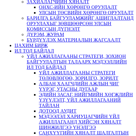
ЗАХИАЛАГЧИЙН ХЯНАЛТ
ОНХС-ИЙН ХӨРӨНГӨ ОРУУЛАЛТ
УЛСЫН ТӨСВИЙН ХӨРӨНГӨ ОРУУЛАЛТ
БАРИЛГА БАЙГУУЛАМЖИЙГ АШИГЛАЛТАНД
ОРУУЛАХЫГ ЗӨВШӨӨРСӨН УЛСЫН
КОМИССЫН ДҮГНЭЛТ
ДҮРЭМ, ЖУРАМ
БҮРДҮҮЛЭХ МАТЕРИАЛЫН ЖАГСААЛТ
ЦАХИМ БИРЖ
ИЛ ТОД БАЙДАЛ
ҮЙЛ АЖИЛЛАГААНЫ СТРАТЕГИ, ЗОХИОН
БАЙГУУЛАЛТЫН ТАЛААРХ МЭДЭЭЛЛИЙН
ИЛ ТОД БАЙДАЛ
ҮЙЛ АЖИЛЛАГААНЫ СТРАТЕГИ
ТӨЛӨВЛӨГӨӨ, ЗОРИЛГО, ЗОРИЛТ
АЛБАН ХААГЧДИЙН АЖЛЫН ЧИГ
ҮҮРЭГ, УТАСНЫ ДУГААР
ЭДИЙН ЗАСАГ, НИЙГМИЙН ХӨГЖЛИЙН
ҮЗҮҮЛЭЛТ, ҮЙЛ АЖИЛЛАГААНИЙ
ТАЙЛАН
ДОТООД АУДИТ
МЭДЭЭЛЭЛ ХАРИУЦАГЧИЙН ҮЙЛ
АЖИЛЛАГААНД ХИЙСЭН ХЯНАЛТ
ШИНЖИЛГЭЭ ҮНЭЛГЭЭ
САНХҮҮГИЙН ХЯНАЛТ ШАЛГАЛТЫН