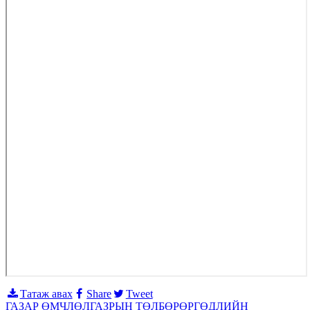
Татаж авах
Share
Tweet
ГАЗАР ӨМЧЛӨЛ
ГАЗРЫН ТӨЛБӨР
ӨРГӨДЛИЙН