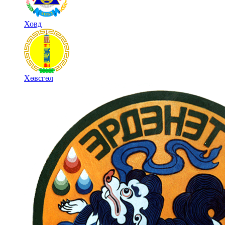
Ховд
Хөвсгөл