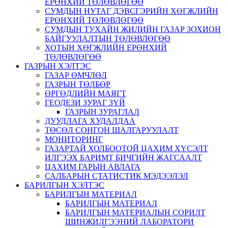
ЕРӨНХИЙ ТӨЛӨВЛӨГӨӨ
СУМДЫН НУТАГ ДЭВСГЭРИЙН ХӨГЖЛИЙН
ЕРӨНХИЙ ТӨЛӨВЛӨГӨӨ
СУМДЫН ТУХАЙН ЖИЛИЙН ГАЗАР ЗОХИОН
БАЙГУУЛАЛТЫН ТӨЛӨВЛӨГӨӨ
ХОТЫН ХӨГЖЛИЙН ЕРӨНХИЙ
ТӨЛӨВЛӨГӨӨ
ГАЗРЫН ХЭЛТЭС
ГАЗАР ӨМЧЛӨЛ
ГАЗРЫН ТӨЛБӨР
ӨРГӨДЛИЙН МАЯГТ
ГЕОДЕЗИ ЗУРАГ ЗҮЙ
ГАЗРЫН ЗУРАГЛАЛ
ДУУДЛАГА ХУДАЛДАА
ТӨСӨЛ СОНГОН ШАЛГАРУУЛАЛТ
МОНИТОРИНГ
ГАЗАРТАЙ ХОЛБООТОЙ ЦАХИМ ХҮСЭЛТ
ИЛГЭЭХ БАРИМТ БИЧГИЙН ЖАГСААЛТ
ЦАХИМ ГАРЫН АВЛАГА
САЛБАРЫН СТАТИСТИК МЭДЭЭЛЭЛ
БАРИЛГЫН ХЭЛТЭС
БАРИЛГЫН МАТЕРИАЛ
БАРИЛГЫН МАТЕРИАЛ
БАРИЛГЫН МАТЕРИАЛЫН СОРИЛТ
ШИНЖИЛГЭЭНИЙ ЛАБОРАТОРИ