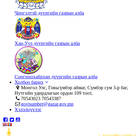
Чингэлтэй дүүргийн газрын алба
Хан-Уул дүүргийн газрын алба
Сонгинохайрхан дүүргийн газрын алба
Холбоо барих
Монгол Улс, Говьсүмбэр аймаг, Сүмбэр сум 3-р баг,
Нутгийн удирдлагын ордон 109 тоот,
70543023 70543387
govisumber@gazar.gov.mn
Хэлэлцүүлэг