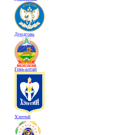
Дундговь
Говь-алтай
Хэнтий