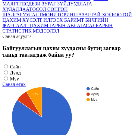
МАЯГТ
ГЕОДЕЗИ ЗУРАГ ЗҮЙ
ДУУДЛАГА
ХУДАЛДАА
ТӨСӨЛ СОНГОН
ШАЛГАРУУЛАЛТ
МОНИТОРИНГ
ГАЗАРТАЙ ХОЛБООТОЙ
ЦАХИМ ХҮСЭЛТ ИЛГЭЭХ БАРИМТ БИЧГИЙН
ЖАГСААЛТ
ЦАХИМ ГАРЫН АВЛАГА
САЛБАРЫН
СТАТИСТИК МЭДЭЭЛЭЛ
Санал асуулга
Байгууллагын цахим хуудасны бүтэц загвар
таньд таалагдаж байна уу?
Сайн
Дунд
Муу
Санал өгөх
Сайн
8.7%
Дунд
Муу