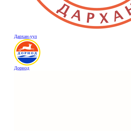
Дархан-уул
Дорнод