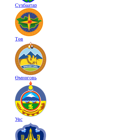
Сүхбаатар
Төв
Өмнөговь
Увс