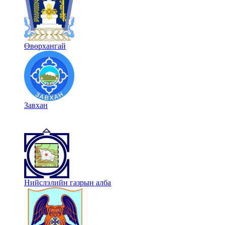
Өвөрхангай
Завхан
Нийслэлийн газрын алба