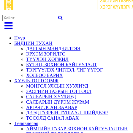
Нүүр
БИДНИЙ ТУХАЙ
ДАРГЫН МЭНДЧИЛГЭЭ
ЭРХЭМ ЗОРИЛГО
ТҮҮХЭН ХӨГЖИЛ
БҮТЭЦ, ЗОХИОН БАЙГУУЛАЛТ
ТЭРГҮҮЛЭХ ЧИГЛЭЛ, ЧИГ ҮҮРЭГ
ХОЛБОО БАРИХ
ХУУЛЬ ТОГТООМЖ
МОНГОЛ УЛСЫН ХУУЛИУД
ЗАСГИЙН ГАЗРЫН ТОГТООЛ
САЛБАРЫН ХУУЛИУД
САЛБАРЫН ДҮРЭМ ЖУРАМ
АРГАЧИЛСАН ЗААВАР
ДЭЭД ГАЗРЫН ТУШААЛ, ШИЙДВЭР
ТӨСӨЛД САНАЛ АВАХ
Төлөвлөгөө
АЙМГИЙН ГАЗАР ЗОХИОН БАЙГУУЛАЛТЫН