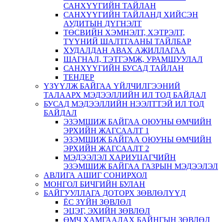
САНХҮҮГИЙН ТАЙЛАН
САНХҮҮГИЙН ТАЙЛАНД ХИЙСЭН
АУДИТЫН ДҮГНЭЛТ
ТӨСВИЙН ХЭМНЭЛТ, ХЭТРЭЛТ,
ТҮҮНИЙ ШАЛТГААНЫ ТАЙЛБАР
ХУДАЛДАН АВАХ АЖИЛЛАГАА
ШАГНАЛ, ТЭТГЭМЖ, УРАМШУУЛАЛ
САНХҮҮГИЙН БУСАД ТАЙЛАН
ТЕНДЕР
ҮЗҮҮЛЖ БАЙГАА ҮЙЛЧИЛГЭЭНИЙ
ТАЛААРХ МЭДЭЭЛЛИЙН ИЛ ТОД БАЙДАЛ
БУСАД МЭДЭЭЛЛИЙН НЭЭЛТТЭЙ ИЛ ТОД
БАЙДАЛ
ЭЗЭМШИЖ БАЙГАА ОЮУНЫ ӨМЧИЙН
ЭРХИЙН ЖАГСААЛТ 1
ЭЗЭМШИЖ БАЙГАА ОЮУНЫ ӨМЧИЙН
ЭРХИЙН ЖАГСААЛТ 2
МЭДЭЭЛЭЛ ХАРИУЦАГЧИЙН
ЭЗЭМШИЖ БАЙГАА ГАЗРЫН МЭДЭЭЛЭЛ
АВЛИГА АШИГ СОНИРХОЛ
МОНГОЛ БИЧГИЙН БУЛАН
БАЙГУУЛЛАГА ДОТОРХ ЗӨВЛӨЛҮҮД
ЁС ЗҮЙН ЗӨВЛӨЛ
ЭЦЭГ, ЭХИЙН ЗӨВЛӨЛ
ӨМЧ ХАМГААЛАХ БАЙНГЫН ЗӨВЛӨЛ