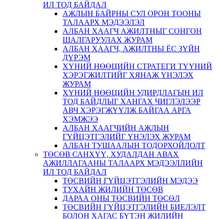
ИЛ ТОД БАЙДАЛ
АЖЛЫН БАЙРНЫ СУЛ ОРОН ТООНЫ
ТАЛААРХ МЭДЭЭЛЭЛ
АЛБАН ХААГЧ АЖИЛТНЫГ СОНГОН
ШАЛГАРУУЛАХ ЖУРАМ
АЛБАН ХААГЧ, АЖИЛТНЫ ЁС ЗҮЙН
ДҮРЭМ
ХҮНИЙ НӨӨЦИЙН СТРАТЕГИ ТҮҮНИЙ
ХЭРЭГЖИЛТИЙГ ХЯНАЖ ҮНЭЛЭХ
ЖУРАМ
ХҮНИЙ НӨӨЦИЙН УДИРДЛАГЫН ИЛ
ТОД БАЙДЛЫГ ХАНГАХ ЧИГЛЭЛЭЭР
АВЧ ХЭРЭГЖҮҮЛЖ БАЙГАА АРГА
ХЭМЖЭЭ
АЛБАН ХААГЧИЙН АЖЛЫН
ГҮЙЦЭТГЭЛИЙГ ҮНЭЛЭХ ЖУРАМ
АЛБАН ТУШААЛЫН ТОДОРХОЙЛОЛТ
ТӨСӨВ САНХҮҮ, ХУДАЛДАН АВАХ
АЖИЛЛАГААНЫ ТАЛААРХ МЭДЭЭЛЛИЙН
ИЛ ТОД БАЙДАЛ
ТӨСВИЙН ГҮЙЦЭТГЭЛИЙН МЭДЭЭ
ТУХАЙН ЖИЛИЙН ТӨСӨВ
ДАРАА ОНЫ ТӨСВИЙН ТӨСӨЛ
ТӨСВИЙН ГҮЙЦЭТГЭЛИЙН БИЕЛЭЛТ
БОЛОН ХАГАС БҮТЭН ЖИЛИЙН