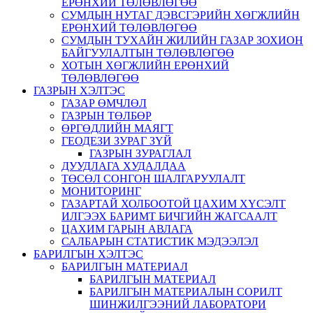
ЕРӨНХИЙ ТӨЛӨВЛӨГӨӨ
СУМДЫН НУТАГ ДЭВСГЭРИЙН ХӨГЖЛИЙН
ЕРӨНХИЙ ТӨЛӨВЛӨГӨӨ
СУМДЫН ТУХАЙН ЖИЛИЙН ГАЗАР ЗОХИОН
БАЙГУУЛАЛТЫН ТӨЛӨВЛӨГӨӨ
ХОТЫН ХӨГЖЛИЙН ЕРӨНХИЙ
ТӨЛӨВЛӨГӨӨ
ГАЗРЫН ХЭЛТЭС
ГАЗАР ӨМЧЛӨЛ
ГАЗРЫН ТӨЛБӨР
ӨРГӨДЛИЙН МАЯГТ
ГЕОДЕЗИ ЗУРАГ ЗҮЙ
ГАЗРЫН ЗУРАГЛАЛ
ДУУДЛАГА ХУДАЛДАА
ТӨСӨЛ СОНГОН ШАЛГАРУУЛАЛТ
МОНИТОРИНГ
ГАЗАРТАЙ ХОЛБООТОЙ ЦАХИМ ХҮСЭЛТ
ИЛГЭЭХ БАРИМТ БИЧГИЙН ЖАГСААЛТ
ЦАХИМ ГАРЫН АВЛАГА
САЛБАРЫН СТАТИСТИК МЭДЭЭЛЭЛ
БАРИЛГЫН ХЭЛТЭС
БАРИЛГЫН МАТЕРИАЛ
БАРИЛГЫН МАТЕРИАЛ
БАРИЛГЫН МАТЕРИАЛЫН СОРИЛТ
ШИНЖИЛГЭЭНИЙ ЛАБОРАТОРИ