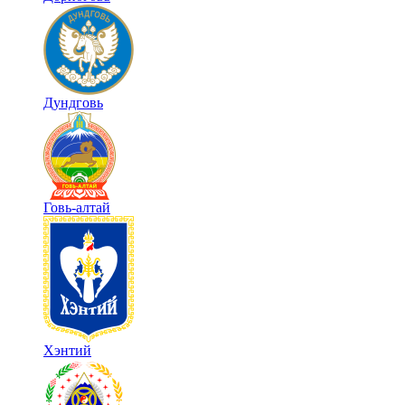
Дундговь
Говь-алтай
Хэнтий