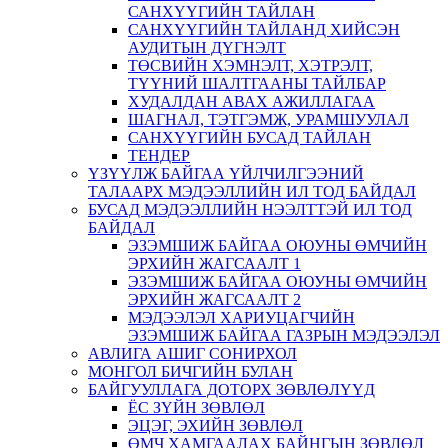
САНХҮҮГИЙН ТАЙЛАН
САНХҮҮГИЙН ТАЙЛАНД ХИЙСЭН
АУДИТЫН ДҮГНЭЛТ
ТӨСВИЙН ХЭМНЭЛТ, ХЭТРЭЛТ,
ТҮҮНИЙ ШАЛТГААНЫ ТАЙЛБАР
ХУДАЛДАН АВАХ АЖИЛЛАГАА
ШАГНАЛ, ТЭТГЭМЖ, УРАМШУУЛАЛ
САНХҮҮГИЙН БУСАД ТАЙЛАН
ТЕНДЕР
ҮЗҮҮЛЖ БАЙГАА ҮЙЛЧИЛГЭЭНИЙ
ТАЛААРХ МЭДЭЭЛЛИЙН ИЛ ТОД БАЙДАЛ
БУСАД МЭДЭЭЛЛИЙН НЭЭЛТТЭЙ ИЛ ТОД
БАЙДАЛ
ЭЗЭМШИЖ БАЙГАА ОЮУНЫ ӨМЧИЙН
ЭРХИЙН ЖАГСААЛТ 1
ЭЗЭМШИЖ БАЙГАА ОЮУНЫ ӨМЧИЙН
ЭРХИЙН ЖАГСААЛТ 2
МЭДЭЭЛЭЛ ХАРИУЦАГЧИЙН
ЭЗЭМШИЖ БАЙГАА ГАЗРЫН МЭДЭЭЛЭЛ
АВЛИГА АШИГ СОНИРХОЛ
МОНГОЛ БИЧГИЙН БУЛАН
БАЙГУУЛЛАГА ДОТОРХ ЗӨВЛӨЛҮҮД
ЁС ЗҮЙН ЗӨВЛӨЛ
ЭЦЭГ, ЭХИЙН ЗӨВЛӨЛ
ӨМЧ ХАМГААЛАХ БАЙНГЫН ЗӨВЛӨЛ