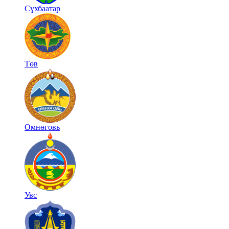
Сүхбаатар
Төв
Өмнөговь
Увс