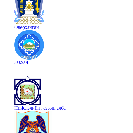
Өвөрхангай
Завхан
Нийслэлийн газрын алба