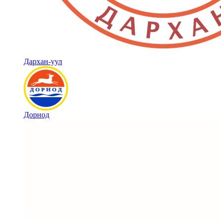
Дархан-уул
Дорнод