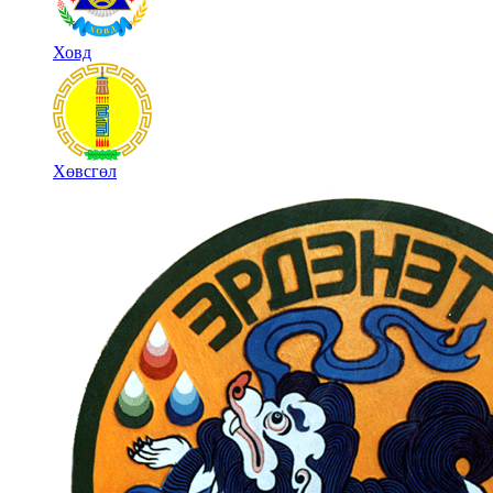
Ховд
Хөвсгөл