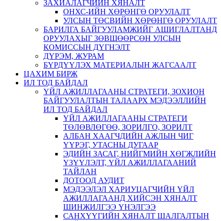
ЗАХИАЛАГЧИЙН ХЯНАЛТ
ОНХС-ИЙН ХӨРӨНГӨ ОРУУЛАЛТ
УЛСЫН ТӨСВИЙН ХӨРӨНГӨ ОРУУЛАЛТ
БАРИЛГА БАЙГУУЛАМЖИЙГ АШИГЛАЛТАНД
ОРУУЛАХЫГ ЗӨВШӨӨРСӨН УЛСЫН
КОМИССЫН ДҮГНЭЛТ
ДҮРЭМ, ЖУРАМ
БҮРДҮҮЛЭХ МАТЕРИАЛЫН ЖАГСААЛТ
ЦАХИМ БИРЖ
ИЛ ТОД БАЙДАЛ
ҮЙЛ АЖИЛЛАГААНЫ СТРАТЕГИ, ЗОХИОН
БАЙГУУЛАЛТЫН ТАЛААРХ МЭДЭЭЛЛИЙН
ИЛ ТОД БАЙДАЛ
ҮЙЛ АЖИЛЛАГААНЫ СТРАТЕГИ
ТӨЛӨВЛӨГӨӨ, ЗОРИЛГО, ЗОРИЛТ
АЛБАН ХААГЧДИЙН АЖЛЫН ЧИГ
ҮҮРЭГ, УТАСНЫ ДУГААР
ЭДИЙН ЗАСАГ, НИЙГМИЙН ХӨГЖЛИЙН
ҮЗҮҮЛЭЛТ, ҮЙЛ АЖИЛЛАГААНИЙ
ТАЙЛАН
ДОТООД АУДИТ
МЭДЭЭЛЭЛ ХАРИУЦАГЧИЙН ҮЙЛ
АЖИЛЛАГААНД ХИЙСЭН ХЯНАЛТ
ШИНЖИЛГЭЭ ҮНЭЛГЭЭ
САНХҮҮГИЙН ХЯНАЛТ ШАЛГАЛТЫН