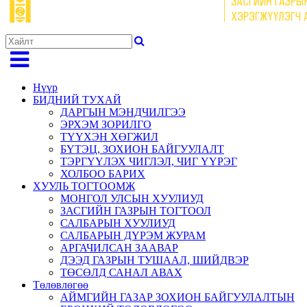
Нүүр
БИДНИЙ ТУХАЙ
ДАРГЫН МЭНДЧИЛГЭЭ
ЭРХЭМ ЗОРИЛГО
ТҮҮХЭН ХӨГЖИЛ
БҮТЭЦ, ЗОХИОН БАЙГУУЛАЛТ
ТЭРГҮҮЛЭХ ЧИГЛЭЛ, ЧИГ ҮҮРЭГ
ХОЛБОО БАРИХ
ХУУЛЬ ТОГТООМЖ
МОНГОЛ УЛСЫН ХУУЛИУД
ЗАСГИЙН ГАЗРЫН ТОГТООЛ
САЛБАРЫН ХУУЛИУД
САЛБАРЫН ДҮРЭМ ЖУРАМ
АРГАЧИЛСАН ЗААВАР
ДЭЭД ГАЗРЫН ТУШААЛ, ШИЙДВЭР
ТӨСӨЛД САНАЛ АВАХ
Төлөвлөгөө
АЙМГИЙН ГАЗАР ЗОХИОН БАЙГУУЛАЛТЫН