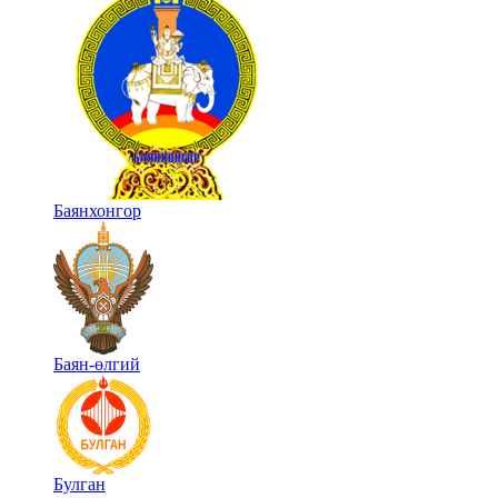
Баянхонгор
Баян-өлгий
Булган