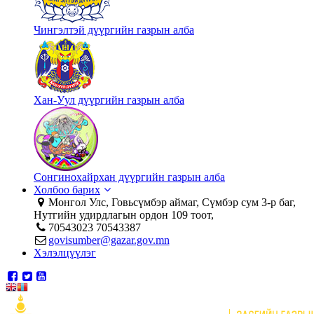
Чингэлтэй дүүргийн газрын алба
Хан-Уул дүүргийн газрын алба
Сонгинохайрхан дүүргийн газрын алба
Холбоо барих
Монгол Улс, Говьсүмбэр аймаг, Сүмбэр сум 3-р баг,
Нутгийн удирдлагын ордон 109 тоот,
70543023 70543387
govisumber@gazar.gov.mn
Хэлэлцүүлэг