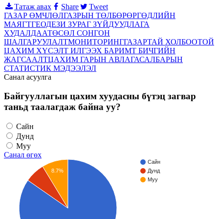
Татаж авах
Share
Tweet
ГАЗАР ӨМЧЛӨЛ
ГАЗРЫН ТӨЛБӨР
ӨРГӨДЛИЙН
МАЯГТ
ГЕОДЕЗИ ЗУРАГ ЗҮЙ
ДУУДЛАГА
ХУДАЛДАА
ТӨСӨЛ СОНГОН
ШАЛГАРУУЛАЛТ
МОНИТОРИНГ
ГАЗАРТАЙ ХОЛБООТОЙ
ЦАХИМ ХҮСЭЛТ ИЛГЭЭХ БАРИМТ БИЧГИЙН
ЖАГСААЛТ
ЦАХИМ ГАРЫН АВЛАГА
САЛБАРЫН
СТАТИСТИК МЭДЭЭЛЭЛ
Санал асуулга
Байгууллагын цахим хуудасны бүтэц загвар
таньд таалагдаж байна уу?
Сайн
Дунд
Муу
Санал өгөх
Сайн
8.7%
Дунд
Муу