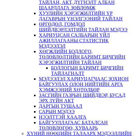
ТАЙЛАН, АКТ, ДҮГНЭЛТ АЛБАН
ШААРДЛАГА ЗӨВЛӨМЖ
ХУУЛИЙН ХЭРЭГЖИЛТИЙН ҮР
ДАГАВРЫН ҮНЭЛГЭЭНИЙ ТАЙЛАН
ӨРГӨДӨЛ, ГОМДОЛ
ШИЙДВЭРЛЭЛТИЙН ТАЙЛАН МЭДЭЭ
ХАРИУЦСАН САЛБАРЫН ҮЙЛ
АЖИЛЛАГААНЫ СТАТИСТИК
МЭДЭЭЛЭЛ
ХӨГЖЛИЙН БОДЛОГО,
ТӨЛӨВЛӨЛТИЙН БАРИМТ БИЧГИЙН
ХЭРЭГЖИЛТИЙН ТАЙЛАН
БОДЛОГЫН БАРИМТ БИЧГИЙН
ТАЙЛАГНАЛТ
МЭДЭЭЛЭЛ ХАРИУЦАГЧААС ЗОХИОН
БАЙГУУЛАХ ОЛОН НИЙТИЙН АРГА
ХЭМЖЭЭНИЙ ХӨТӨЛБӨР
ЗАСГИЙН ГАЗРЫН ШИЙДВЭР, БУСАД
ЭРХ ЗҮЙН АКТ
ДАРГЫН ТУШААЛ
САРЫН МЭДЭЭ
НЭЭЛТТЭЙ ХААЛГА
БАЙГУУЛЛАГААС БАТАЛСАН
ТӨЛӨВЛӨГӨӨ, ХУВААРЬ
ХҮНИЙ НӨӨЦИЙН ТАЛААРХ МЭДЭЭЛЛИЙН