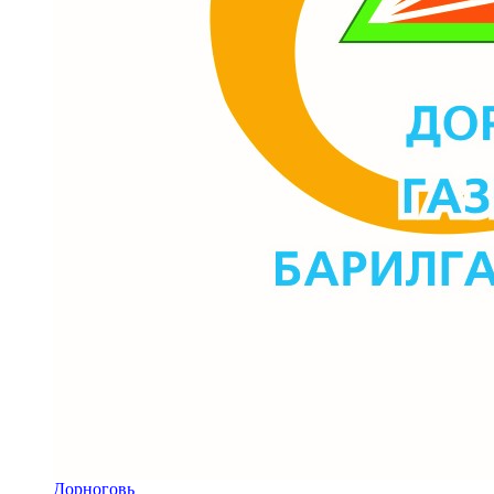
Дорноговь