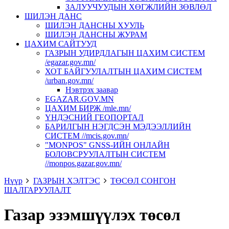
ЗАЛУУЧУУДЫН ХӨГЖЛИЙН ЗӨВЛӨЛ
ШИЛЭН ДАНС
ШИЛЭН ДАНСНЫ ХУУЛЬ
ШИЛЭН ДАНСНЫ ЖУРАМ
ЦАХИМ САЙТУУД
ГАЗРЫН УДИРДЛАГЫН ЦАХИМ СИСТЕМ
/egazar.gov.mn/
ХОТ БАЙГУУЛАЛТЫН ЦАХИМ СИСТЕМ
/urban.gov.mn/
Нэвтрэх заавар
EGAZAR.GOV.MN
ЦАХИМ БИРЖ /mle.mn/
ҮНДЭСНИЙ ГЕОПОРТАЛ
БАРИЛГЫН НЭГДСЭН МЭДЭЭЛЛИЙН
СИСТЕМ //mcis.gov.mn/
"MONPOS" GNSS-ИЙН ОНЛАЙН
БОЛОВСРУУЛАЛТЫН СИСТЕМ
//monpos.gazar.gov.mn/
Нүүр
ГАЗРЫН ХЭЛТЭС
ТӨСӨЛ СОНГОН
ШАЛГАРУУЛАЛТ
Газар эзэмшүүлэх төсөл